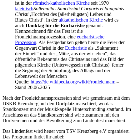
ist in der
römisch-katholischen Kirche
seit 1970
lateinisch
Sollemnitas Sanctissimi Corporis et Sanguinis
Christi
‚Hochfest des [allerheiligsten] Leibes und
Blutes Christi‘. In der
altkatholischen Kirche
wird es
auch
Danktag für die Eucharistie
genannt.
Kennzeichnend für das Fest ist die
Fronleichnamsprozession, eine
eucharistische
Prozession
. Als Festgedanken gelten heute die Feier der
Gegenwart Christi in der
Eucharistie
als „Sakrament
der Einheit“ und der „Mitte, aus der wir leben“, das
öffentliche Bekenntnis des Christseins und das Bild der
pilgernden Kirche (Unterwegssein mit Christus), ferner
die Segnung der Schöpfung, des Alltags und der
Lebenswelt der Menschen
Quelle:
https://de.wikipedia.org/wiki/Fronleichnam
–
Stand 20.06.2025
Nach der Fronleichnamsprozession sind wir gemeinsam mit dem
DSKB Kreuzberg auf den Dorfplatz marschiert, wo das
Standkonzert mit der Musikkapelle Hinterschmiding stattfand. Im
Anschluss an das Standkonzert sind wir zusammen mit den
Dorfvereinen und der Bevölkerung zum Lindenfest marschiert.
Das Lindenfest wird heuer vom TSV Kreuzberg e.V organisiert.
Das Programm findet ihr anbei: