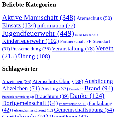
Beliebte Kategorien
Aktive Mannschaft
(348)
Atemschutz
(50)
Einsatz
(134)
Information
(77)
Jugendfeuerwehr
(449)
Keine Kategorie
(5)
Kinderfeuerwehr
(102)
Partnerschaft FF Steindorf
Verein
Veranstaltung
(78)
Pressemeldung
(36)
(31)
(215)
Übung
(108)
Schlagwörter
Ausbildung
Atemschutz Übung
(38)
Abzeichen
(26)
Brand
(94)
Abzeichen
(71)
Ausflug
(37)
Bewerb
(8)
Danke
(124)
Brauchtum
(39)
Brandschutzerziehung
(8)
Dorfgemeinschaft
(64)
Funkübung
Fahrzeugkunde
(10)
Gemeinschaftsübung
(54)
(42)
Führungsunterstützung
(12)
Gerätekunde
(91)
Hauptübung
(43)