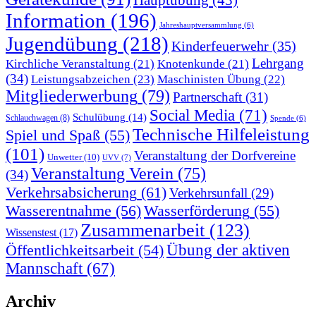
Information
(196)
Jahreshauptversammlung
(6)
Jugendübung
(218)
Kinderfeuerwehr
(35)
Lehrgang
Kirchliche Veranstaltung
(21)
Knotenkunde
(21)
(34)
Leistungsabzeichen
(23)
Maschinisten Übung
(22)
Mitgliederwerbung
(79)
Partnerschaft
(31)
Social Media
(71)
Schulübung
(14)
Schlauchwagen
(8)
Spende
(6)
Technische Hilfeleistung
Spiel und Spaß
(55)
(101)
Veranstaltung der Dorfvereine
Unwetter
(10)
UVV
(7)
Veranstaltung Verein
(75)
(34)
Verkehrsabsicherung
(61)
Verkehrsunfall
(29)
Wasserentnahme
(56)
Wasserförderung
(55)
Zusammenarbeit
(123)
Wissenstest
(17)
Übung der aktiven
Öffentlichkeitsarbeit
(54)
Mannschaft
(67)
Archiv