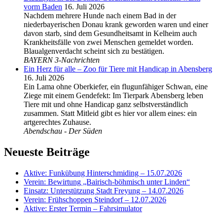
vorm Baden
16. Juli 2026
Nachdem mehrere Hunde nach einem Bad in der
niederbayerischen Donau krank geworden waren und einer
davon starb, sind dem Gesundheitsamt in Kelheim auch
Krankheitsfälle von zwei Menschen gemeldet worden.
Blaualgenverdacht scheint sich zu bestätigen.
BAYERN 3-Nachrichten
Ein Herz für alle – Zoo für Tiere mit Handicap in Abensberg
16. Juli 2026
Ein Lama ohne Oberkiefer, ein flugunfähiger Schwan, eine
Ziege mit einem Gendefekt: Im Tierpark Abensberg leben
Tiere mit und ohne Handicap ganz selbstverständlich
zusammen. Statt Mitleid gibt es hier vor allem eines: ein
artgerechtes Zuhause.
Abendschau - Der Süden
Neueste Beiträge
Aktive: Funkübung Hinterschmiding – 15.07.2026
Verein: Bewirtung „Bairisch-böhmisch unter Linden“
Einsatz: Unterstützung Stadt Freyung – 14.07.2026
Verein: Frühschoppen Steindorf – 12.07.2026
Aktive: Erster Termin – Fahrsimulator