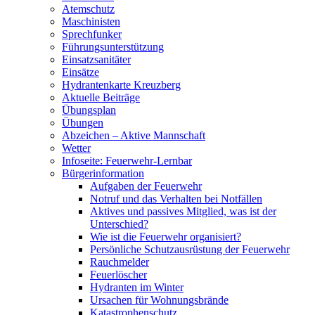
Atemschutz
Maschinisten
Sprechfunker
Führungsunterstützung
Einsatzsanitäter
Einsätze
Hydrantenkarte Kreuzberg
Aktuelle Beiträge
Übungsplan
Übungen
Abzeichen – Aktive Mannschaft
Wetter
Infoseite: Feuerwehr-Lernbar
Bürgerinformation
Aufgaben der Feuerwehr
Notruf und das Verhalten bei Notfällen
Aktives und passives Mitglied, was ist der
Unterschied?
Wie ist die Feuerwehr organisiert?
Persönliche Schutzausrüstung der Feuerwehr
Rauchmelder
Feuerlöscher
Hydranten im Winter
Ursachen für Wohnungsbrände
Katastrophenschutz