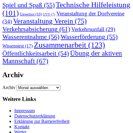
Technische Hilfeleistung
Spiel und Spaß
(55)
(101)
Veranstaltung der Dorfvereine
Unwetter
(10)
UVV
(7)
Veranstaltung Verein
(75)
(34)
Verkehrsabsicherung
(61)
Verkehrsunfall
(29)
Wasserentnahme
(56)
Wasserförderung
(55)
Zusammenarbeit
(123)
Wissenstest
(17)
Übung der aktiven
Öffentlichkeitsarbeit
(54)
Mannschaft
(67)
Archiv
Archiv
Weitere Links
Impressum
Datenschutzerklärung
Erklärung zur Barriere­frei­heit
Kontakt
Wetter