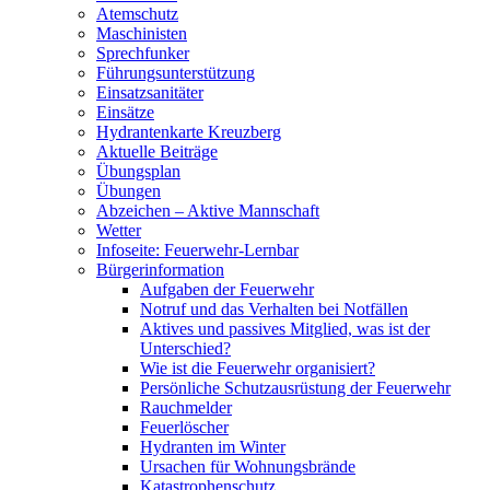
Atemschutz
Maschinisten
Sprechfunker
Führungsunterstützung
Einsatzsanitäter
Einsätze
Hydrantenkarte Kreuzberg
Aktuelle Beiträge
Übungsplan
Übungen
Abzeichen – Aktive Mannschaft
Wetter
Infoseite: Feuerwehr-Lernbar
Bürgerinformation
Aufgaben der Feuerwehr
Notruf und das Verhalten bei Notfällen
Aktives und passives Mitglied, was ist der
Unterschied?
Wie ist die Feuerwehr organisiert?
Persönliche Schutzausrüstung der Feuerwehr
Rauchmelder
Feuerlöscher
Hydranten im Winter
Ursachen für Wohnungsbrände
Katastrophenschutz