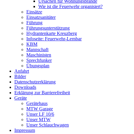
Ursachen für Wohnungsbrände
Wie ist die Feuerwehr organisiert?
Einsätze
Einsatzsanitäter
Führung
Führungsunterstützung
Hydrantenkarte Kreuzberg
Infoseite: Feuerwehr-Lernbar
KBM
Mannschaft
Maschinisten
Sprechfunker
Übungsplan
Anfahrt
Bilder
Datenschutzerklärung
Downloads
Erklärung zur Barriere­frei­heit
Geräte
Gerätehaus
MTW Garage
Unser LF 10/6
Unser MTW
Unser Schlauchwagen
Impressum