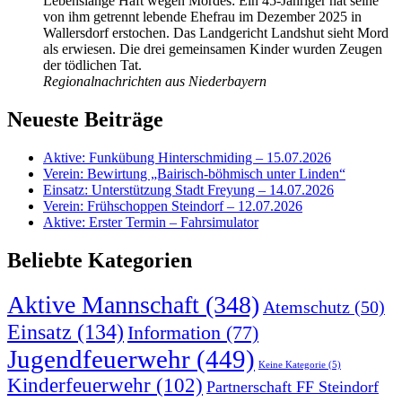
Lebenslange Haft wegen Mordes: Ein 45-Jähriger hat seine
von ihm getrennt lebende Ehefrau im Dezember 2025 in
Wallersdorf erstochen. Das Landgericht Landshut sieht Mord
als erwiesen. Die drei gemeinsamen Kinder wurden Zeugen
der tödlichen Tat.
Regionalnachrichten aus Niederbayern
Neueste Beiträge
Aktive: Funkübung Hinterschmiding – 15.07.2026
Verein: Bewirtung „Bairisch-böhmisch unter Linden“
Einsatz: Unterstützung Stadt Freyung – 14.07.2026
Verein: Frühschoppen Steindorf – 12.07.2026
Aktive: Erster Termin – Fahrsimulator
Beliebte Kategorien
Aktive Mannschaft
(348)
Atemschutz
(50)
Einsatz
(134)
Information
(77)
Jugendfeuerwehr
(449)
Keine Kategorie
(5)
Kinderfeuerwehr
(102)
Partnerschaft FF Steindorf