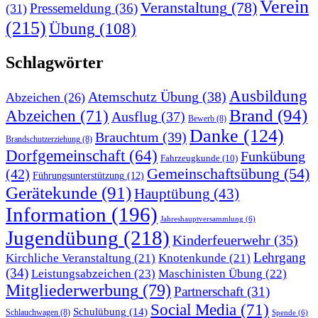
Verein
Veranstaltung
(78)
Pressemeldung
(36)
(31)
(215)
Übung
(108)
Schlagwörter
Ausbildung
Atemschutz Übung
(38)
Abzeichen
(26)
Brand
(94)
Abzeichen
(71)
Ausflug
(37)
Bewerb
(8)
Danke
(124)
Brauchtum
(39)
Brandschutzerziehung
(8)
Dorfgemeinschaft
(64)
Funkübung
Fahrzeugkunde
(10)
Gemeinschaftsübung
(54)
(42)
Führungsunterstützung
(12)
Gerätekunde
(91)
Hauptübung
(43)
Information
(196)
Jahreshauptversammlung
(6)
Jugendübung
(218)
Kinderfeuerwehr
(35)
Lehrgang
Kirchliche Veranstaltung
(21)
Knotenkunde
(21)
(34)
Leistungsabzeichen
(23)
Maschinisten Übung
(22)
Mitgliederwerbung
(79)
Partnerschaft
(31)
Social Media
(71)
Schulübung
(14)
Schlauchwagen
(8)
Spende
(6)