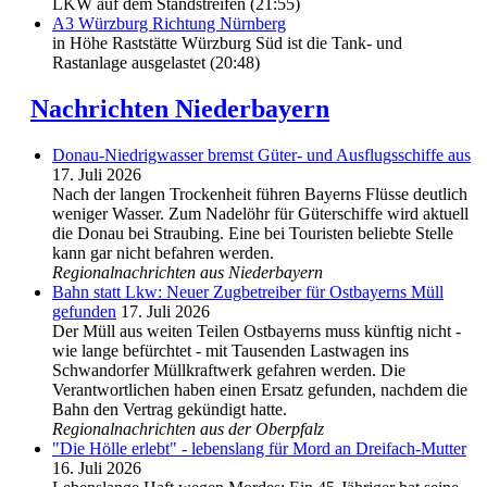
LKW auf dem Standstreifen (21:55)
A3 Würzburg Richtung Nürnberg
in Höhe Raststätte Würzburg Süd ist die Tank- und
Rastanlage ausgelastet (20:48)
Nachrichten Niederbayern
Donau-Niedrigwasser bremst Güter- und Ausflugsschiffe aus
17. Juli 2026
Nach der langen Trockenheit führen Bayerns Flüsse deutlich
weniger Wasser. Zum Nadelöhr für Güterschiffe wird aktuell
die Donau bei Straubing. Eine bei Touristen beliebte Stelle
kann gar nicht befahren werden.
Regionalnachrichten aus Niederbayern
Bahn statt Lkw: Neuer Zugbetreiber für Ostbayerns Müll
gefunden
17. Juli 2026
Der Müll aus weiten Teilen Ostbayerns muss künftig nicht -
wie lange befürchtet - mit Tausenden Lastwagen ins
Schwandorfer Müllkraftwerk gefahren werden. Die
Verantwortlichen haben einen Ersatz gefunden, nachdem die
Bahn den Vertrag gekündigt hatte.
Regionalnachrichten aus der Oberpfalz
"Die Hölle erlebt" - lebenslang für Mord an Dreifach-Mutter
16. Juli 2026