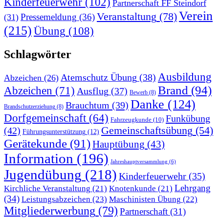
Kinderfeuerwehr
(102)
Partnerschaft FF Steindorf
Verein
Veranstaltung
(78)
Pressemeldung
(36)
(31)
(215)
Übung
(108)
Schlagwörter
Ausbildung
Atemschutz Übung
(38)
Abzeichen
(26)
Brand
(94)
Abzeichen
(71)
Ausflug
(37)
Bewerb
(8)
Danke
(124)
Brauchtum
(39)
Brandschutzerziehung
(8)
Dorfgemeinschaft
(64)
Funkübung
Fahrzeugkunde
(10)
Gemeinschaftsübung
(54)
(42)
Führungsunterstützung
(12)
Gerätekunde
(91)
Hauptübung
(43)
Information
(196)
Jahreshauptversammlung
(6)
Jugendübung
(218)
Kinderfeuerwehr
(35)
Lehrgang
Kirchliche Veranstaltung
(21)
Knotenkunde
(21)
(34)
Leistungsabzeichen
(23)
Maschinisten Übung
(22)
Mitgliederwerbung
(79)
Partnerschaft
(31)