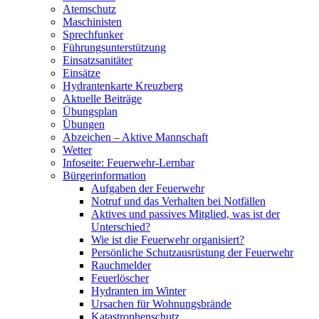
Atemschutz
Maschinisten
Sprechfunker
Führungsunterstützung
Einsatzsanitäter
Einsätze
Hydrantenkarte Kreuzberg
Aktuelle Beiträge
Übungsplan
Übungen
Abzeichen – Aktive Mannschaft
Wetter
Infoseite: Feuerwehr-Lernbar
Bürgerinformation
Aufgaben der Feuerwehr
Notruf und das Verhalten bei Notfällen
Aktives und passives Mitglied, was ist der
Unterschied?
Wie ist die Feuerwehr organisiert?
Persönliche Schutzausrüstung der Feuerwehr
Rauchmelder
Feuerlöscher
Hydranten im Winter
Ursachen für Wohnungsbrände
Katastrophenschutz