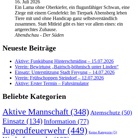
16. Juli 2026
Ein Lama ohne Oberkiefer, ein flugunfähiger Schwan, eine
Ziege mit einem Gendefekt: Im Tierpark Abensberg leben
Tiere mit und ohne Handicap ganz selbstverständlich
zusammen. Statt Mitleid gibt es hier vor allem eines: ein
artgerechtes Zuhause.
Abendschau - Der Süden
Neueste Beiträge
Aktive: Funkübung Hinterschmiding – 15.07.2026
Verein: Bewirtung „Bairisch-böhmisch unter Linden“
Einsatz: Unterstützung Stadt Freyung – 14.07.2026
Verein: Frühschoppen Steindorf – 12.07.2026
Aktive: Erster Termin – Fahrsimulator
Beliebte Kategorien
Aktive Mannschaft
(348)
Atemschutz
(50)
Einsatz
(134)
Information
(77)
Jugendfeuerwehr
(449)
Keine Kategorie
(5)