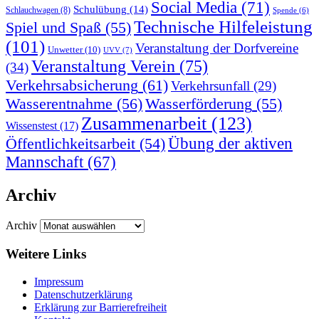
Social Media
(71)
Schulübung
(14)
Schlauchwagen
(8)
Spende
(6)
Technische Hilfeleistung
Spiel und Spaß
(55)
(101)
Veranstaltung der Dorfvereine
Unwetter
(10)
UVV
(7)
Veranstaltung Verein
(75)
(34)
Verkehrsabsicherung
(61)
Verkehrsunfall
(29)
Wasserentnahme
(56)
Wasserförderung
(55)
Zusammenarbeit
(123)
Wissenstest
(17)
Übung der aktiven
Öffentlichkeitsarbeit
(54)
Mannschaft
(67)
Archiv
Archiv
Weitere Links
Impressum
Datenschutzerklärung
Erklärung zur Barriere­frei­heit