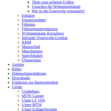
Tipps zum sicheren Grillen
Ursachen für Wohnungsbrände
Wie ist die Feuerwehr organisiert?
Einsätze
Einsatzsanitäter
Führung
Führungsunterstützung
Hydrantenkarte Kreuzberg
Infoseite: Feuerwehr-Lernbar
KBM
Mannschaft
Maschinisten
Sprechfunker
Übungsplan
Anfahrt
Bilder
Datenschutzerklärung
Downloads
Erklärung zur Barriere­frei­heit
Geräte
Gerätehaus
MTW Garage
Unser LF 10/6
Unser MTW
Unser Schlauchwagen