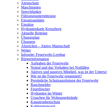
Atemschutz
Maschinisten
Sprechfunker
Führungsunterstützung
Einsatzsanitäter
Einsätze
Hydrantenkarte Kreuzberg
Aktuelle Beiträge
Übungsplan
Übungen
Abzeichen – Aktive Mannschaft
Wetter
Infoseite: Feuerwehr-Lernbar
Bürgerinformation
Aufgaben der Feuerwehr
Notruf und das Verhalten bei Notfällen
Aktives und passives Mitglied, was ist der Untersc
Wie ist die Feuerwehr organisiert?
Persönliche Schutzausrüstung der Feuerwehr
Rauchmelder
Feuerlöscher
Hydranten im Winter
Ursachen für Wohnungsbrände
Katastrophenschutz
Kohlenmonoxid