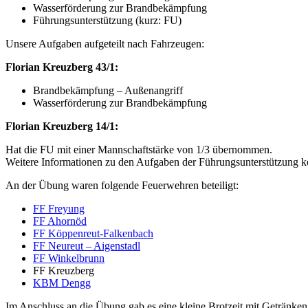
Wasserförderung zur Brandbekämpfung
Führungsunterstützung (kurz: FU)
Unsere Aufgaben aufgeteilt nach Fahrzeugen:
Florian Kreuzberg 43/1:
Brandbekämpfung – Außenangriff
Wasserförderung zur Brandbekämpfung
Florian Kreuzberg 14/1:
Hat die FU mit einer Mannschaftstärke von 1/3 übernommen.
Weitere Informationen zu den Aufgaben der Führungsunterstützung 
An der Übung waren folgende Feuerwehren beteiligt:
FF Freyung
FF Ahornöd
FF Köppenreut-Falkenbach
FF Neureut – Aigenstadl
FF Winkelbrunn
FF Kreuzberg
KBM Dengg
Im Anschluss an die Übung gab es eine kleine Brotzeit mit Getränke