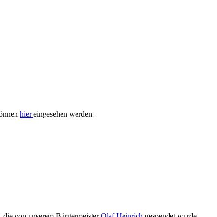
können
hier
eingesehen werden.
n, die von unserem Bürgermeister
Olaf Heinrich
gespendet wurde.