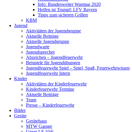
Info: Bundesweiter Warntag 2020
Helfen ist Trumpf: LFV Bayern
Tipps zum sicheren Grillen
KBM
Jugend
Aktivitäten der Jugendgruppe
Aktuelle Beiträge
Aktuelle Jugendgruppe
Jugendwarte
Jugendsprecher
Abzeichen – Jugendfeuerwehr
Beispiele für Jugendübungen
Jugendfeuerwehr Spiel – Spiel, Spaß, Feuerwehrwissen
Jugendfeuerwehr Intern
Kinder
Aktivitäten der Kinderfeuerwehr
Kinderfeuerwehr Termine
Aktuelle Beiträge
Team
Presse – Kinderfeuerwehr
Bilder
Geräte
Gerätehaus
MTW Garage
Unser LF 10/6