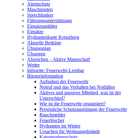
Atemschutz
Maschinisten
Sprechfunker
Führungsunterstützung
Einsatzsanitäter
Einsätze
Hydrantenkarte Kreuzberg
Aktuelle Beiträge
Übungsplan
Übungen
Abzeichen – Aktive Mannschaft
Wetter
Infoseite: Feuerwehr-Lernbar
Bürgerinformation
Aufgaben der Feuerwehr
Notruf und das Verhalten bei Notfällen
Aktives und passives Mitglied, was ist der
Unterschied?
Wie ist die Feuerwehr organisiert?
Persönliche Schutzausrüstung der Feuerwehr
Rauchmelder
Feuerlöscher
Hydranten im Winter
Ursachen für Wohnungsbrände
Katastrophenschutz