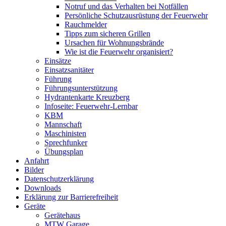
Notruf und das Verhalten bei Notfällen
Persönliche Schutzausrüstung der Feuerwehr
Rauchmelder
Tipps zum sicheren Grillen
Ursachen für Wohnungsbrände
Wie ist die Feuerwehr organisiert?
Einsätze
Einsatzsanitäter
Führung
Führungsunterstützung
Hydrantenkarte Kreuzberg
Infoseite: Feuerwehr-Lernbar
KBM
Mannschaft
Maschinisten
Sprechfunker
Übungsplan
Anfahrt
Bilder
Datenschutzerklärung
Downloads
Erklärung zur Barriere­frei­heit
Geräte
Gerätehaus
MTW Garage