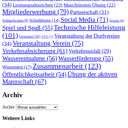
(34)
Leistungsabzeichen
(23)
Maschinisten Übung
(22)
Mitgliederwerbung
(79)
Partnerschaft
(31)
Social Media
(71)
Schulübung
(14)
Schlauchwagen
(8)
Spende
(6)
Technische Hilfeleistung
Spiel und Spaß
(55)
(101)
Veranstaltung der Dorfvereine
Unwetter
(10)
UVV
(7)
Veranstaltung Verein
(75)
(34)
Verkehrsabsicherung
(61)
Verkehrsunfall
(29)
Wasserentnahme
(56)
Wasserförderung
(55)
Zusammenarbeit
(123)
Wissenstest
(17)
Übung der aktiven
Öffentlichkeitsarbeit
(54)
Mannschaft
(67)
Archiv
Archiv
Weitere Links