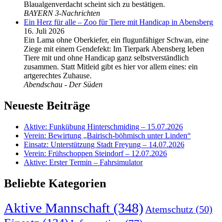
Blaualgenverdacht scheint sich zu bestätigen.
BAYERN 3-Nachrichten
Ein Herz für alle – Zoo für Tiere mit Handicap in Abensberg
16. Juli 2026
Ein Lama ohne Oberkiefer, ein flugunfähiger Schwan, eine
Ziege mit einem Gendefekt: Im Tierpark Abensberg leben
Tiere mit und ohne Handicap ganz selbstverständlich
zusammen. Statt Mitleid gibt es hier vor allem eines: ein
artgerechtes Zuhause.
Abendschau - Der Süden
Neueste Beiträge
Aktive: Funkübung Hinterschmiding – 15.07.2026
Verein: Bewirtung „Bairisch-böhmisch unter Linden“
Einsatz: Unterstützung Stadt Freyung – 14.07.2026
Verein: Frühschoppen Steindorf – 12.07.2026
Aktive: Erster Termin – Fahrsimulator
Beliebte Kategorien
Aktive Mannschaft
(348)
Atemschutz
(50)