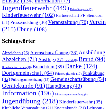
Einsatz
(134)
Information
(77)
Jugendfeuerwehr
(449)
Keine Kategorie
(5)
Kinderfeuerwehr
(102)
Partnerschaft FF Steindorf
Verein
Veranstaltung
(78)
Pressemeldung
(36)
(31)
(215)
Übung
(108)
Schlagwörter
Ausbildung
Atemschutz Übung
(38)
Abzeichen
(26)
Brand
(94)
Abzeichen
(71)
Ausflug
(37)
Bewerb
(8)
Danke
(124)
Brauchtum
(39)
Brandschutzerziehung
(8)
Dorfgemeinschaft
(64)
Funkübung
Fahrzeugkunde
(10)
Gemeinschaftsübung
(54)
(42)
Führungsunterstützung
(12)
Gerätekunde
(91)
Hauptübung
(43)
Information
(196)
Jahreshauptversammlung
(6)
Jugendübung
(218)
Kinderfeuerwehr
(35)
Lehrgang
Kirchliche Veranstaltung
(21)
Knotenkunde
(21)