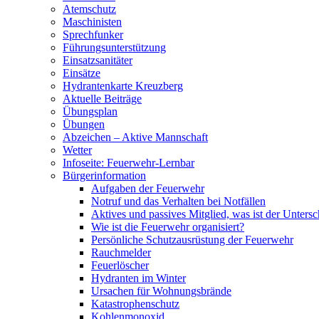
Atemschutz
Maschinisten
Sprechfunker
Führungsunterstützung
Einsatzsanitäter
Einsätze
Hydrantenkarte Kreuzberg
Aktuelle Beiträge
Übungsplan
Übungen
Abzeichen – Aktive Mannschaft
Wetter
Infoseite: Feuerwehr-Lernbar
Bürgerinformation
Aufgaben der Feuerwehr
Notruf und das Verhalten bei Notfällen
Aktives und passives Mitglied, was ist der Untersc
Wie ist die Feuerwehr organisiert?
Persönliche Schutzausrüstung der Feuerwehr
Rauchmelder
Feuerlöscher
Hydranten im Winter
Ursachen für Wohnungsbrände
Katastrophenschutz
Kohlenmonoxid