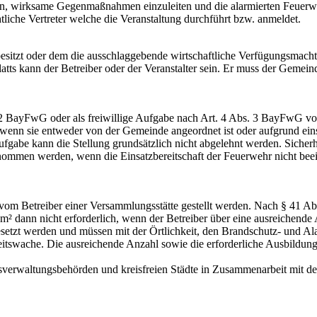
en, wirksame Gegenmaßnahmen einzuleiten und die alarmierten Feuerweh
chtliche Vertreter welche die Veranstaltung durchführt bzw. anmeldet.
r besitzt oder dem die ausschlaggebende wirtschaftliche Verfügungsmach
latts kann der Betreiber oder der Veranstalter sein. Er muss der Geme
s. 2 BayFwG oder als freiwillige Aufgabe nach Art. 4 Abs. 3 BayFw
, wenn sie entweder von der Gemeinde angeordnet ist oder aufgrund ei
aufgabe kann die Stellung grundsätzlich nicht abgelehnt werden. Sicherh
nommen werden, wenn die Einsatzbereitschaft der Feuerwehr nicht beein
m Betreiber einer Versammlungsstätte gestellt werden. Nach § 41 Abs.
 dann nicht erforderlich, wenn der Betreiber über eine ausreichende A
setzt werden und müssen mit der Örtlichkeit, den Brandschutz- und Ala
itswache. Die ausreichende Anzahl sowie die erforderliche Ausbildung
isverwaltungsbehörden und kreisfreien Städte in Zusammenarbeit mit der 