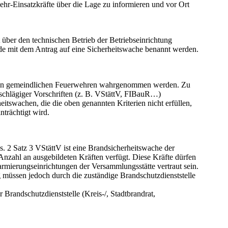
r-Einsatzkräfte über die Lage zu informieren und vor Ort
t über den technischen Betrieb der Betriebseinrichtung
inde mit dem Antrag auf eine Sicherheitswache benannt werden.
G von gemeindlichen Feuerwehren wahrgenommen werden. Zu
nschlägiger Vorschriften (z. B. VStättV, FIBauR…)
eitswachen, die die oben genannten Kriterien nicht erfüllen,
trächtigt wird.
 2 Satz 3 VStättV ist eine Brandsicherheitswache der
nzahl an ausgebildeten Kräften verfügt. Diese Kräfte dürfen
rmierungseinrichtungen der Versammlungsstätte vertraut sein.
 müssen jedoch durch die zuständige Brandschutzdienststelle
Brandschutzdienststelle (Kreis-/, Stadtbrandrat,