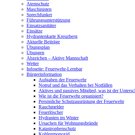
Atemschutz
Maschinisten
Sprechfunker
Führungsunterstützung
Einsatzsanitäter
Einsätze
Hydrantenkarte Kreuzberg
Aktuelle Beiträge
Übungsplan
Übungen
Abzeichen – Aktive Mannschaft
Wetter
Infoseite: Feuerwehr-Lernbar
Bürgerinformation
Aufgaben der Feuerwehr
Notruf und das Verhalten bei Notfällen
Aktives und passives Mitglied, was ist der Untersc
Wie ist die Feuerwehr organisiert?
Persönliche Schutzausrüstung der Feuerwehr
Rauchmelder
Feuerlöscher
Hydranten im Winter
Ursachen für Wohnungsbrände
Katastrophenschutz
Kohlenmonoxid