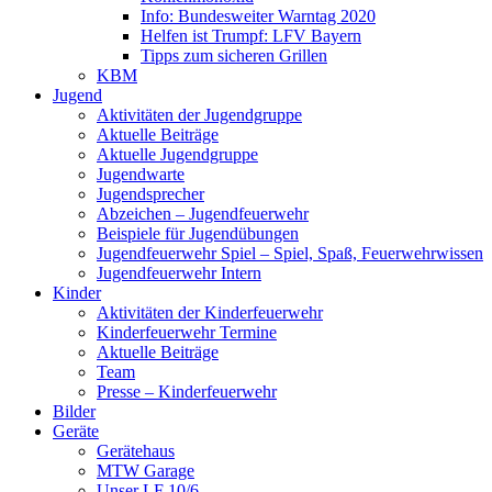
Info: Bundesweiter Warntag 2020
Helfen ist Trumpf: LFV Bayern
Tipps zum sicheren Grillen
KBM
Jugend
Aktivitäten der Jugendgruppe
Aktuelle Beiträge
Aktuelle Jugendgruppe
Jugendwarte
Jugendsprecher
Abzeichen – Jugendfeuerwehr
Beispiele für Jugendübungen
Jugendfeuerwehr Spiel – Spiel, Spaß, Feuerwehrwissen
Jugendfeuerwehr Intern
Kinder
Aktivitäten der Kinderfeuerwehr
Kinderfeuerwehr Termine
Aktuelle Beiträge
Team
Presse – Kinderfeuerwehr
Bilder
Geräte
Gerätehaus
MTW Garage
Unser LF 10/6