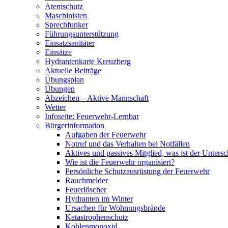
Atemschutz
Maschinisten
Sprechfunker
Führungsunterstützung
Einsatzsanitäter
Einsätze
Hydrantenkarte Kreuzberg
Aktuelle Beiträge
Übungsplan
Übungen
Abzeichen – Aktive Mannschaft
Wetter
Infoseite: Feuerwehr-Lernbar
Bürgerinformation
Aufgaben der Feuerwehr
Notruf und das Verhalten bei Notfällen
Aktives und passives Mitglied, was ist der Untersc
Wie ist die Feuerwehr organisiert?
Persönliche Schutzausrüstung der Feuerwehr
Rauchmelder
Feuerlöscher
Hydranten im Winter
Ursachen für Wohnungsbrände
Katastrophenschutz
Kohlenmonoxid