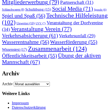
Mitgliederwerbung
(79)
Partnerschaft
(31)
Social Media
(71)
Schulübung
(15)
Schlauchwagen
(8)
Spende
(6)
Technische Hilfeleistung
Spiel und Spaß
(56)
(102)
Veranstaltung der Dorfvereine
Unwetter
(10)
UVV
(7)
Veranstaltung Verein
(77)
(34)
Verkehrsabsicherung
(61)
Verkehrsunfall
(29)
Wasserentnahme
(56)
Wasserförderung
(55)
Zusammenarbeit
(124)
Wissenstest
(17)
Öffentlichkeitsarbeit
(55)
Übung der aktiven
Mannschaft
(67)
Archiv
Archiv
Weitere Links
Impressum
Datenschutzerklärung