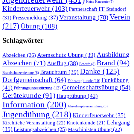
Keine Kategorie
(5)
Kinderfeuerwehr
(103)
Partnerschaft FF Steindorf
Verein
Veranstaltung
(78)
Pressemeldung
(37)
(31)
(217)
Übung
(108)
Schlagwörter
Ausbildung
Atemschutz Übung
(39)
Abzeichen
(26)
Brand
(94)
Abzeichen
(71)
Ausflug
(38)
Bewerb
(8)
Danke
(125)
Brauchtum
(39)
Brandschutzerziehung
(8)
Dorfgemeinschaft
(64)
Funkübung
Fahrzeugkunde
(10)
Gemeinschaftsübung
(54)
(41)
Führungsunterstützung
(12)
Gerätekunde
(91)
Hauptübung
(42)
Information
(200)
Jahreshauptversammlung
(6)
Jugendübung
(218)
Kinderfeuerwehr
(35)
Lehrgang
Kirchliche Veranstaltung
(22)
Knotenkunde
(21)
(35)
Leistungsabzeichen
(25)
Maschinisten Übung
(22)