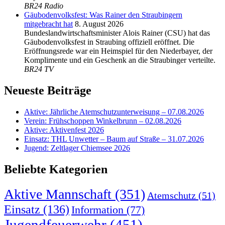
BR24 Radio
Gäubodenvolksfest: Was Rainer den Straubingern
mitgebracht hat
8. August 2026
Bundeslandwirtschaftsminister Alois Rainer (CSU) hat das
Gäubodenvolksfest in Straubing offiziell eröffnet. Die
Eröffnungsrede war ein Heimspiel für den Niederbayer, der
Komplimente und ein Geschenk an die Straubinger verteilte.
BR24 TV
Neueste Beiträge
Aktive: Jährliche Atemschutzunterweisung – 07.08.2026
Verein: Frühschoppen Winkelbrunn – 02.08.2026
Aktive: Aktivenfest 2026
Einsatz: THL Unwetter – Baum auf Straße – 31.07.2026
Jugend: Zeltlager Chiemsee 2026
Beliebte Kategorien
Aktive Mannschaft
(351)
Atemschutz
(51)
Einsatz
(136)
Information
(77)
Jugendfeuerwehr
(451)