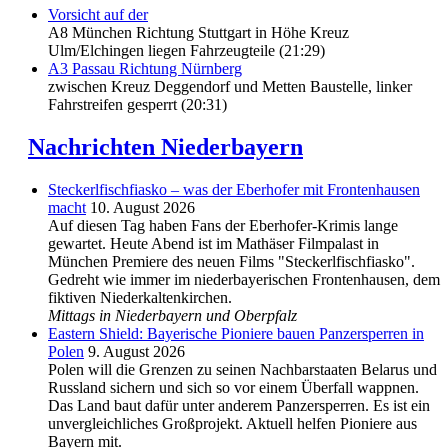
Vorsicht auf der
A8 München Richtung Stuttgart in Höhe Kreuz
Ulm/Elchingen liegen Fahrzeugteile (21:29)
A3 Passau Richtung Nürnberg
zwischen Kreuz Deggendorf und Metten Baustelle, linker
Fahrstreifen gesperrt (20:31)
Nachrichten Niederbayern
Steckerlfischfiasko – was der Eberhofer mit Frontenhausen
macht
10. August 2026
Auf diesen Tag haben Fans der Eberhofer-Krimis lange
gewartet. Heute Abend ist im Mathäser Filmpalast in
München Premiere des neuen Films "Steckerlfischfiasko".
Gedreht wie immer im niederbayerischen Frontenhausen, dem
fiktiven Niederkaltenkirchen.
Mittags in Niederbayern und Oberpfalz
Eastern Shield: Bayerische Pioniere bauen Panzersperren in
Polen
9. August 2026
Polen will die Grenzen zu seinen Nachbarstaaten Belarus und
Russland sichern und sich so vor einem Überfall wappnen.
Das Land baut dafür unter anderem Panzersperren. Es ist ein
unvergleichliches Großprojekt. Aktuell helfen Pioniere aus
Bayern mit.