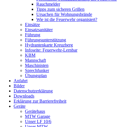
Rauchmelder
Tipps zum sicheren Grillen
Ursachen für Wohnungsbrände
Wie ist die Feuerwehr organisiert?
Einsätze
Einsatzsanitäter
Führung
Führungsunterstützung
Hydrantenkarte Kreuzberg
Infoseite: Feuerwehr-Lernbar
KBM
Mannschaft
Maschinisten
Sprechfunker
Übungsplan
Anfahrt
Bilder
Datenschutzerklärung
Downloads
Erklärung zur Barriere­frei­heit
Geräte
Gerätehaus
MTW Garage
Unser LF 10/6
Unser MTW