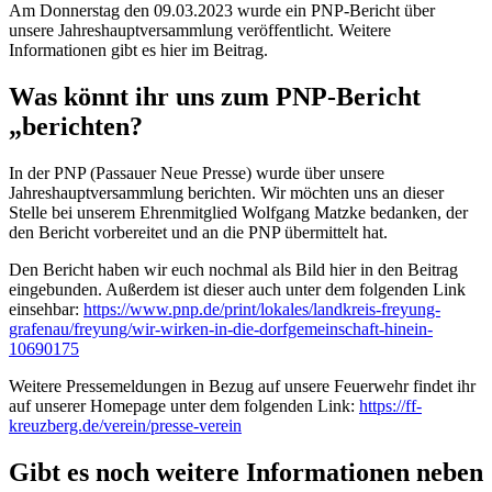
Am Donnerstag den 09.03.2023 wurde ein PNP-Bericht über
unsere Jahreshauptversammlung veröffentlicht. Weitere
Informationen gibt es hier im Beitrag.
Was könnt ihr uns zum PNP-Bericht
„berichten?
In der PNP (Passauer Neue Presse) wurde über unsere
Jahreshauptversammlung berichten. Wir möchten uns an dieser
Stelle bei unserem Ehrenmitglied Wolfgang Matzke bedanken, der
den Bericht vorbereitet und an die PNP übermittelt hat.
Den Bericht haben wir euch nochmal als Bild hier in den Beitrag
eingebunden. Außerdem ist dieser auch unter dem folgenden Link
einsehbar:
https://www.pnp.de/print/lokales/landkreis-freyung-
grafenau/freyung/wir-wirken-in-die-dorfgemeinschaft-hinein-
10690175
Weitere Pressemeldungen in Bezug auf unsere Feuerwehr findet ihr
auf unserer Homepage unter dem folgenden Link:
https://ff-
kreuzberg.de/verein/presse-verein
Gibt es noch weitere Informationen neben