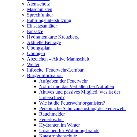
Atemschutz
Maschinisten
Sprechfunker
Führungsunterstützung
Einsatzsanitäter
Einsätze
Hydrantenkarte Kreuzberg
Aktuelle Beiträge
Übungsplan
Übungen
Abzeichen – Aktive Mannschaft
Wetter
Infoseite: Feuerwehr-Lernbar
Bürgerinformation
Aufgaben der Feuerwehr
Notruf und das Verhalten bei Notfällen
Aktives und passives Mitglied, was ist der
Unterschied?
Wie ist die Feuerwehr organisiert?
Persönliche Schutzausrüstung der Feuerwehr
Rauchmelder
Feuerlöscher
Hydranten im Winter
Ursachen für Wohnungsbrände
Katastrophenschutz