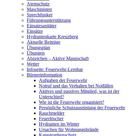
Atemschutz
Maschinisten
Sprechfunker
Führungsunterstützung
Einsatzsanitäter
Einsätze
Hydrantenkarte Kreuzberg
Aktuelle Beiträge
Übungsplan
Übungen
Abzeichen – Aktive Mannschaft
Wetter
Infoseite: Feuerwehr-Lernbar
Bürgerinformation
Aufgaben der Feuerwehr
Notruf und das Verhalten bei Notfällen
Aktives und passives Mitglied, was ist der
Unterschied?
Wie ist die Feuerwehr organisiert?
Persönliche Schutzausrüstung der Feuerwehr
Rauchmelder
Feuerlöscher
Hydranten im Winter
Ursachen für Wohnungsbrände
Katastrophenschutz