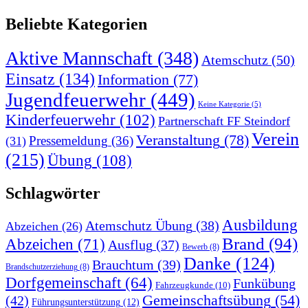
Beliebte Kategorien
Aktive Mannschaft
(348)
Atemschutz
(50)
Einsatz
(134)
Information
(77)
Jugendfeuerwehr
(449)
Keine Kategorie
(5)
Kinderfeuerwehr
(102)
Partnerschaft FF Steindorf
Verein
Veranstaltung
(78)
Pressemeldung
(36)
(31)
(215)
Übung
(108)
Schlagwörter
Ausbildung
Atemschutz Übung
(38)
Abzeichen
(26)
Brand
(94)
Abzeichen
(71)
Ausflug
(37)
Bewerb
(8)
Danke
(124)
Brauchtum
(39)
Brandschutzerziehung
(8)
Dorfgemeinschaft
(64)
Funkübung
Fahrzeugkunde
(10)
Gemeinschaftsübung
(54)
(42)
Führungsunterstützung
(12)