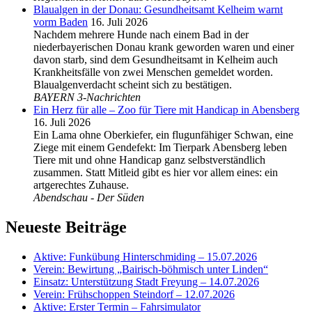
Blaualgen in der Donau: Gesundheitsamt Kelheim warnt
vorm Baden
16. Juli 2026
Nachdem mehrere Hunde nach einem Bad in der
niederbayerischen Donau krank geworden waren und einer
davon starb, sind dem Gesundheitsamt in Kelheim auch
Krankheitsfälle von zwei Menschen gemeldet worden.
Blaualgenverdacht scheint sich zu bestätigen.
BAYERN 3-Nachrichten
Ein Herz für alle – Zoo für Tiere mit Handicap in Abensberg
16. Juli 2026
Ein Lama ohne Oberkiefer, ein flugunfähiger Schwan, eine
Ziege mit einem Gendefekt: Im Tierpark Abensberg leben
Tiere mit und ohne Handicap ganz selbstverständlich
zusammen. Statt Mitleid gibt es hier vor allem eines: ein
artgerechtes Zuhause.
Abendschau - Der Süden
Neueste Beiträge
Aktive: Funkübung Hinterschmiding – 15.07.2026
Verein: Bewirtung „Bairisch-böhmisch unter Linden“
Einsatz: Unterstützung Stadt Freyung – 14.07.2026
Verein: Frühschoppen Steindorf – 12.07.2026
Aktive: Erster Termin – Fahrsimulator