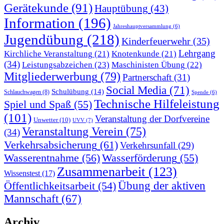
Gerätekunde
(91)
Hauptübung
(43)
Information
(196)
Jahreshauptversammlung
(6)
Jugendübung
(218)
Kinderfeuerwehr
(35)
Lehrgang
Kirchliche Veranstaltung
(21)
Knotenkunde
(21)
(34)
Leistungsabzeichen
(23)
Maschinisten Übung
(22)
Mitgliederwerbung
(79)
Partnerschaft
(31)
Social Media
(71)
Schulübung
(14)
Schlauchwagen
(8)
Spende
(6)
Technische Hilfeleistung
Spiel und Spaß
(55)
(101)
Veranstaltung der Dorfvereine
Unwetter
(10)
UVV
(7)
Veranstaltung Verein
(75)
(34)
Verkehrsabsicherung
(61)
Verkehrsunfall
(29)
Wasserentnahme
(56)
Wasserförderung
(55)
Zusammenarbeit
(123)
Wissenstest
(17)
Übung der aktiven
Öffentlichkeitsarbeit
(54)
Mannschaft
(67)
Archiv