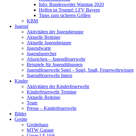
Info: Bundesweiter Warntag 2020
Helfen ist Trumpf: LFV Bayern
Tipps zum sicheren Grillen
KBM
Jugend
Aktivitäten der Jugendgruppe
Aktuelle Beiträge
Aktuelle Jugendgruppe
Jugendwarte
Jugendsprecher
Abzeichen – Jugendfeuerwehr
Beispiele für Jugendübungen
Jugendfeuerwehr Spiel – Spiel, Spaß, Feuerwehrwissen
Jugendfeuerwehr Intern
Kinder
Aktivitäten der Kinderfeuerwehr
Kinderfeuerwehr Termine
Aktuelle Beiträge
Team
Presse – Kinderfeuerwehr
Bilder
Geräte
Gerätehaus
MTW Garage
Unser LF 10/6