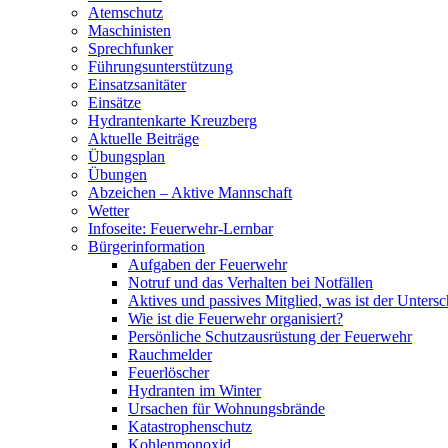
Atemschutz
Maschinisten
Sprechfunker
Führungsunterstützung
Einsatzsanitäter
Einsätze
Hydrantenkarte Kreuzberg
Aktuelle Beiträge
Übungsplan
Übungen
Abzeichen – Aktive Mannschaft
Wetter
Infoseite: Feuerwehr-Lernbar
Bürgerinformation
Aufgaben der Feuerwehr
Notruf und das Verhalten bei Notfällen
Aktives und passives Mitglied, was ist der Untersc
Wie ist die Feuerwehr organisiert?
Persönliche Schutzausrüstung der Feuerwehr
Rauchmelder
Feuerlöscher
Hydranten im Winter
Ursachen für Wohnungsbrände
Katastrophenschutz
Kohlenmonoxid