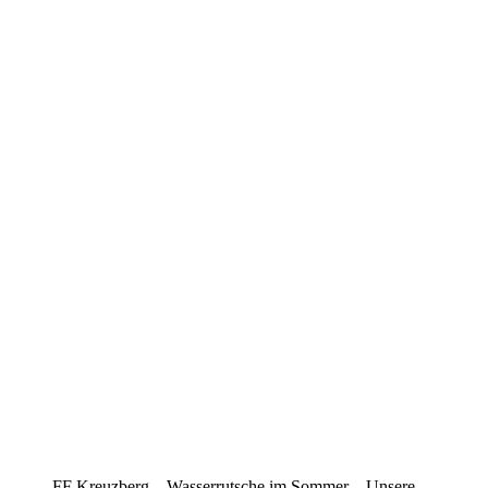
FF Kreuzberg – Wasserrutsche im Sommer – Unsere