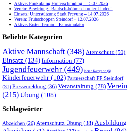
Aktive: Funkübung Hinterschmiding – 15.07.2026
Verein: Bewirtung „Bairisch-böhmisch unter Linden“
Einsatz: Unterstützung Stadt Freyung – 14.07.2026
Verein: Frühschoppen Steindorf – 12.07.2026
Aktive: Erster Termin – Fahrsimulator
Beliebte Kategorien
Aktive Mannschaft
(348)
Atemschutz
(50)
Einsatz
(134)
Information
(77)
Jugendfeuerwehr
(449)
Keine Kategorie
(5)
Kinderfeuerwehr
(102)
Partnerschaft FF Steindorf
Verein
Veranstaltung
(78)
Pressemeldung
(36)
(31)
(215)
Übung
(108)
Schlagwörter
Ausbildung
Atemschutz Übung
(38)
Abzeichen
(26)
Brand
(94)
Abzeichen
(71)
Ausflug
(37)