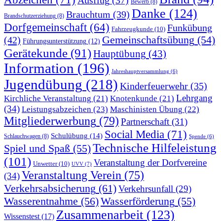
Bewerb
(8)
Danke
(124)
Brauchtum
(39)
Brandschutzerziehung
(8)
Dorfgemeinschaft
(64)
Funkübung
Fahrzeugkunde
(10)
Gemeinschaftsübung
(54)
(42)
Führungsunterstützung
(12)
Gerätekunde
(91)
Hauptübung
(43)
Information
(196)
Jahreshauptversammlung
(6)
Jugendübung
(218)
Kinderfeuerwehr
(35)
Lehrgang
Kirchliche Veranstaltung
(21)
Knotenkunde
(21)
(34)
Leistungsabzeichen
(23)
Maschinisten Übung
(22)
Mitgliederwerbung
(79)
Partnerschaft
(31)
Social Media
(71)
Schulübung
(14)
Schlauchwagen
(8)
Spende
(6)
Technische Hilfeleistung
Spiel und Spaß
(55)
(101)
Veranstaltung der Dorfvereine
Unwetter
(10)
UVV
(7)
Veranstaltung Verein
(75)
(34)
Verkehrsabsicherung
(61)
Verkehrsunfall
(29)
Wasserentnahme
(56)
Wasserförderung
(55)
Zusammenarbeit
(123)
Wissenstest
(17)