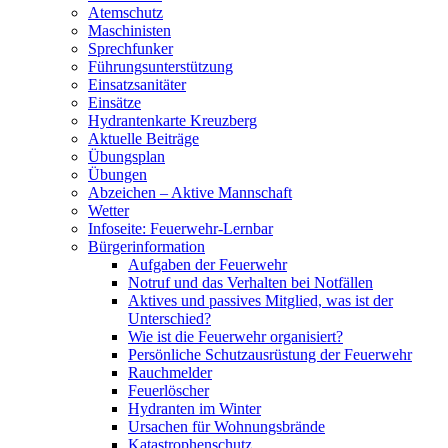
Atemschutz
Maschinisten
Sprechfunker
Führungsunterstützung
Einsatzsanitäter
Einsätze
Hydrantenkarte Kreuzberg
Aktuelle Beiträge
Übungsplan
Übungen
Abzeichen – Aktive Mannschaft
Wetter
Infoseite: Feuerwehr-Lernbar
Bürgerinformation
Aufgaben der Feuerwehr
Notruf und das Verhalten bei Notfällen
Aktives und passives Mitglied, was ist der
Unterschied?
Wie ist die Feuerwehr organisiert?
Persönliche Schutzausrüstung der Feuerwehr
Rauchmelder
Feuerlöscher
Hydranten im Winter
Ursachen für Wohnungsbrände
Katastrophenschutz