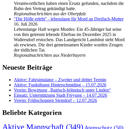
Verantwortlichen haben einen Ersatz gefunden, nachdem die
Bahn den Vertrag gekündigt hatte.
Regionalnachrichten aus der Oberpfalz
"Die Hölle erlebt" - lebenslang für Mord an Dreifach-Mutter
16. Juli 2026
Lebenslange Haft wegen Mordes: Ein 45-Jähriger hat seine
von ihm getrennt lebende Ehefrau im Dezember 2025 in
Wallersdorf erstochen. Das Landgericht Landshut sieht Mord
als erwiesen. Die drei gemeinsamen Kinder wurden Zeugen
der tödlichen Tat.
Regionalnachrichten aus Niederbayern
Neueste Beiträge
Aktive: Fahrsimulator – Zweiter und dritter Termin
Aktive: Funkübung Hinterschmiding – 15.07.2026
Verein: Bewirtung „Bairisch-böhmisch unter Linden“
Einsatz: Unterstützung Stadt Freyung – 14.07.2026
Verein: Frühschoppen Steindorf – 12.07.2026
Beliebte Kategorien
Aktive Mannschaft
(349)
Atemschutz
(50)