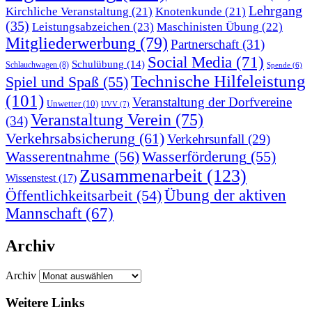
Lehrgang
Kirchliche Veranstaltung
(21)
Knotenkunde
(21)
(35)
Leistungsabzeichen
(23)
Maschinisten Übung
(22)
Mitgliederwerbung
(79)
Partnerschaft
(31)
Social Media
(71)
Schulübung
(14)
Schlauchwagen
(8)
Spende
(6)
Technische Hilfeleistung
Spiel und Spaß
(55)
(101)
Veranstaltung der Dorfvereine
Unwetter
(10)
UVV
(7)
Veranstaltung Verein
(75)
(34)
Verkehrsabsicherung
(61)
Verkehrsunfall
(29)
Wasserentnahme
(56)
Wasserförderung
(55)
Zusammenarbeit
(123)
Wissenstest
(17)
Übung der aktiven
Öffentlichkeitsarbeit
(54)
Mannschaft
(67)
Archiv
Archiv
Weitere Links