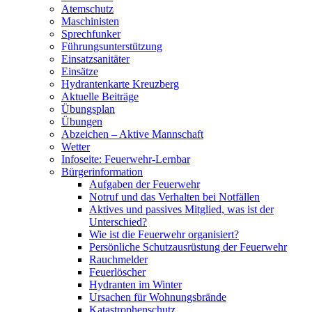
Atemschutz
Maschinisten
Sprechfunker
Führungsunterstützung
Einsatzsanitäter
Einsätze
Hydrantenkarte Kreuzberg
Aktuelle Beiträge
Übungsplan
Übungen
Abzeichen – Aktive Mannschaft
Wetter
Infoseite: Feuerwehr-Lernbar
Bürgerinformation
Aufgaben der Feuerwehr
Notruf und das Verhalten bei Notfällen
Aktives und passives Mitglied, was ist der
Unterschied?
Wie ist die Feuerwehr organisiert?
Persönliche Schutzausrüstung der Feuerwehr
Rauchmelder
Feuerlöscher
Hydranten im Winter
Ursachen für Wohnungsbrände
Katastrophenschutz