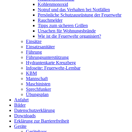
Kohlenmonoxid
Notruf und das Verhalten bei Notfällen
Persönliche Schutzausrüstung der Feuerwehr
Rauchmelder
Tipps zum sicheren Grillen
Ursachen für Wohnungsbrände
Wie ist die Feuerwehr organisiert?
Einsätze
Einsatzsanitäter
Führung
Führungsunterstützung
Hydrantenkarte Kreuzberg
Infoseite: Feuerwehr-Lernbar
KBM
Mannschaft
Maschinisten
Sprechfunker
Übungsplan
Anfahrt
Bilder
Datenschutzerklärung
Downloads
Erklärung zur Barriere­frei­heit
Geräte
Gerätehaus