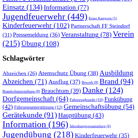
Einsatz
(134)
Information
(77)
Jugendfeuerwehr
(449)
Keine Kategorie
(5)
Kinderfeuerwehr
(102)
Partnerschaft FF Steindorf
Verein
Veranstaltung
(78)
Pressemeldung
(36)
(31)
(215)
Übung
(108)
Schlagwörter
Ausbildung
Atemschutz Übung
(38)
Abzeichen
(26)
Brand
(94)
Abzeichen
(71)
Ausflug
(37)
Bewerb
(8)
Danke
(124)
Brauchtum
(39)
Brandschutzerziehung
(8)
Dorfgemeinschaft
(64)
Funkübung
Fahrzeugkunde
(10)
Gemeinschaftsübung
(54)
(42)
Führungsunterstützung
(12)
Gerätekunde
(91)
Hauptübung
(43)
Information
(196)
Jahreshauptversammlung
(6)
Jugendübung
(218)
Kinderfeuerwehr
(35)