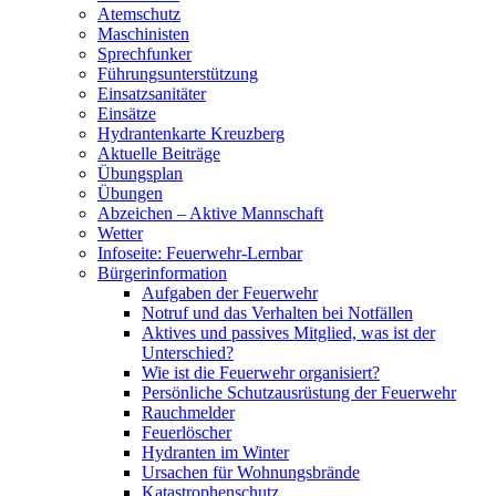
Atemschutz
Maschinisten
Sprechfunker
Führungsunterstützung
Einsatzsanitäter
Einsätze
Hydrantenkarte Kreuzberg
Aktuelle Beiträge
Übungsplan
Übungen
Abzeichen – Aktive Mannschaft
Wetter
Infoseite: Feuerwehr-Lernbar
Bürgerinformation
Aufgaben der Feuerwehr
Notruf und das Verhalten bei Notfällen
Aktives und passives Mitglied, was ist der
Unterschied?
Wie ist die Feuerwehr organisiert?
Persönliche Schutzausrüstung der Feuerwehr
Rauchmelder
Feuerlöscher
Hydranten im Winter
Ursachen für Wohnungsbrände
Katastrophenschutz