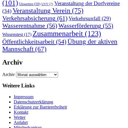
(101)
Veranstaltung der Dorfvereine
Unwetter
(10)
UVV
(7)
Veranstaltung Verein
(75)
(34)
Verkehrsabsicherung
(61)
Verkehrsunfall
(29)
Wasserentnahme
(56)
Wasserförderung
(55)
Zusammenarbeit
(123)
Wissenstest
(17)
Übung der aktiven
Öffentlichkeitsarbeit
(54)
Mannschaft
(67)
Archiv
Archiv
Weitere Links
Impressum
Datenschutzerklärung
Erklärung zur Barriere­frei­heit
Kontakt
Wetter
Anfahrt
Mitgliedsantrag