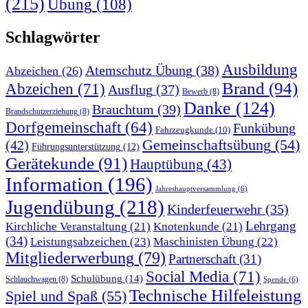
(215)
Übung
(108)
Schlagwörter
Ausbildung
Atemschutz Übung
(38)
Abzeichen
(26)
Brand
(94)
Abzeichen
(71)
Ausflug
(37)
Bewerb
(8)
Danke
(124)
Brauchtum
(39)
Brandschutzerziehung
(8)
Dorfgemeinschaft
(64)
Funkübung
Fahrzeugkunde
(10)
Gemeinschaftsübung
(54)
(42)
Führungsunterstützung
(12)
Gerätekunde
(91)
Hauptübung
(43)
Information
(196)
Jahreshauptversammlung
(6)
Jugendübung
(218)
Kinderfeuerwehr
(35)
Lehrgang
Kirchliche Veranstaltung
(21)
Knotenkunde
(21)
(34)
Leistungsabzeichen
(23)
Maschinisten Übung
(22)
Mitgliederwerbung
(79)
Partnerschaft
(31)
Social Media
(71)
Schulübung
(14)
Schlauchwagen
(8)
Spende
(6)
Technische Hilfeleistung
Spiel und Spaß
(55)