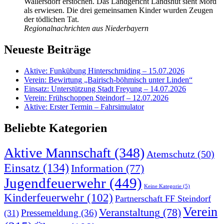
Wallersdorf erstochen. Das Landgericht Landshut sieht Mord
als erwiesen. Die drei gemeinsamen Kinder wurden Zeugen
der tödlichen Tat.
Regionalnachrichten aus Niederbayern
Neueste Beiträge
Aktive: Funkübung Hinterschmiding – 15.07.2026
Verein: Bewirtung „Bairisch-böhmisch unter Linden“
Einsatz: Unterstützung Stadt Freyung – 14.07.2026
Verein: Frühschoppen Steindorf – 12.07.2026
Aktive: Erster Termin – Fahrsimulator
Beliebte Kategorien
Aktive Mannschaft
(348)
Atemschutz
(50)
Einsatz
(134)
Information
(77)
Jugendfeuerwehr
(449)
Keine Kategorie
(5)
Kinderfeuerwehr
(102)
Partnerschaft FF Steindorf
Verein
Veranstaltung
(78)
Pressemeldung
(36)
(31)