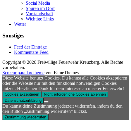
Social Media
Spuren im Dorf
Vorstandschaft
Wichtige Links
Wetter
Sonstiges
Feed der Einträge
Kommentare-Feed
Copyright © 2026 Freiwillige Feuerwehr Kreuzberg. Alle Rechte
vorbehalten.
Screenr parallax theme
von FameThemes
Diese Website benutzt Cookies. Du kannst alle Cookies akzeptieren
oder die Website nur mit den funktional notwendigen Cookies
nutzen. Herzlichen Dank für dein Interesse an unserer Feuerwehr!
Cookies akzeptieren
Nicht erforderliche Cookies ablehnen
Datenschutzerklärung
Du kannst deine Zustimmung jederzeit widerrufen, indem du den
den Button „Zustimmung widerrufen“ klickst.
Zustimmung wiederrufen