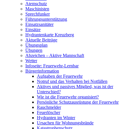
Atemschutz
Maschinisten
Sprechfunker
Führungsunterstützung
Einsatzsanitäter
Einsätze
Hydrantenkarte Kreuzberg
Aktuelle Beiträge
Übungsplan
Übungen
Abzeichen – Aktive Mannschaft
Wetter
Infoseite: Feuerwehr-Lernbar
Bürgerinformation
Aufgaben der Feuerwehr
Notruf und das Verhalten bei Notfällen
Aktives und passives Mitglied, was ist der
Unterschied?
Wie ist die Feuerwehr organisiert?
Persönliche Schutzausrüstung der Feuerwehr
Rauchmelder
Feuerlöscher
Hydranten im Winter
Ursachen für Wohnungsbrände
Katastrophenschutz