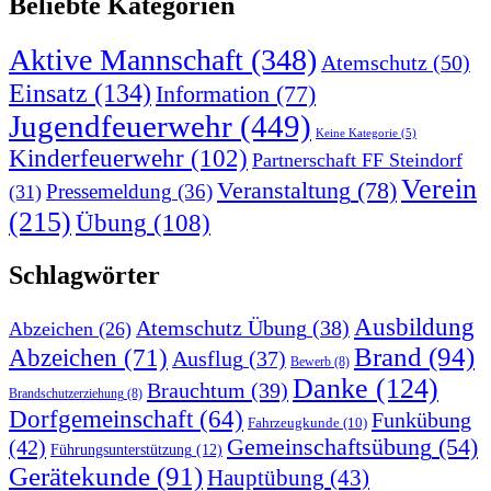
Beliebte Kategorien
Aktive Mannschaft
(348)
Atemschutz
(50)
Einsatz
(134)
Information
(77)
Jugendfeuerwehr
(449)
Keine Kategorie
(5)
Kinderfeuerwehr
(102)
Partnerschaft FF Steindorf
Verein
Veranstaltung
(78)
Pressemeldung
(36)
(31)
(215)
Übung
(108)
Schlagwörter
Ausbildung
Atemschutz Übung
(38)
Abzeichen
(26)
Brand
(94)
Abzeichen
(71)
Ausflug
(37)
Bewerb
(8)
Danke
(124)
Brauchtum
(39)
Brandschutzerziehung
(8)
Dorfgemeinschaft
(64)
Funkübung
Fahrzeugkunde
(10)
Gemeinschaftsübung
(54)
(42)
Führungsunterstützung
(12)
Gerätekunde
(91)
Hauptübung
(43)