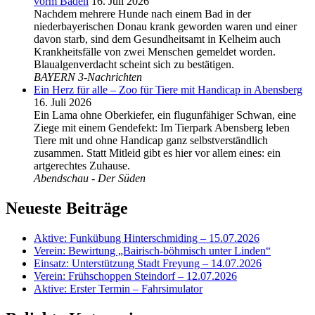
vorm Baden
16. Juli 2026
Nachdem mehrere Hunde nach einem Bad in der
niederbayerischen Donau krank geworden waren und einer
davon starb, sind dem Gesundheitsamt in Kelheim auch
Krankheitsfälle von zwei Menschen gemeldet worden.
Blaualgenverdacht scheint sich zu bestätigen.
BAYERN 3-Nachrichten
Ein Herz für alle – Zoo für Tiere mit Handicap in Abensberg
16. Juli 2026
Ein Lama ohne Oberkiefer, ein flugunfähiger Schwan, eine
Ziege mit einem Gendefekt: Im Tierpark Abensberg leben
Tiere mit und ohne Handicap ganz selbstverständlich
zusammen. Statt Mitleid gibt es hier vor allem eines: ein
artgerechtes Zuhause.
Abendschau - Der Süden
Neueste Beiträge
Aktive: Funkübung Hinterschmiding – 15.07.2026
Verein: Bewirtung „Bairisch-böhmisch unter Linden“
Einsatz: Unterstützung Stadt Freyung – 14.07.2026
Verein: Frühschoppen Steindorf – 12.07.2026
Aktive: Erster Termin – Fahrsimulator