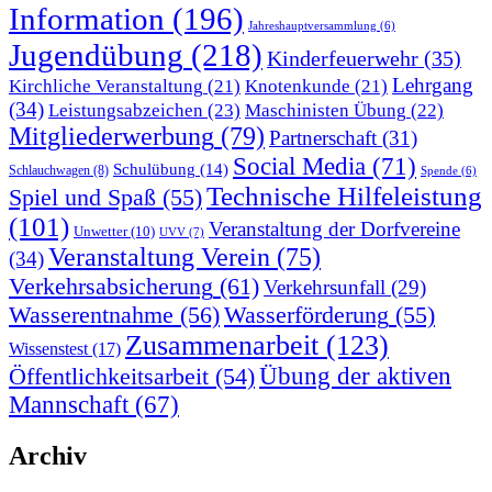
Information
(196)
Jahreshauptversammlung
(6)
Jugendübung
(218)
Kinderfeuerwehr
(35)
Lehrgang
Kirchliche Veranstaltung
(21)
Knotenkunde
(21)
(34)
Leistungsabzeichen
(23)
Maschinisten Übung
(22)
Mitgliederwerbung
(79)
Partnerschaft
(31)
Social Media
(71)
Schulübung
(14)
Schlauchwagen
(8)
Spende
(6)
Technische Hilfeleistung
Spiel und Spaß
(55)
(101)
Veranstaltung der Dorfvereine
Unwetter
(10)
UVV
(7)
Veranstaltung Verein
(75)
(34)
Verkehrsabsicherung
(61)
Verkehrsunfall
(29)
Wasserentnahme
(56)
Wasserförderung
(55)
Zusammenarbeit
(123)
Wissenstest
(17)
Übung der aktiven
Öffentlichkeitsarbeit
(54)
Mannschaft
(67)
Archiv