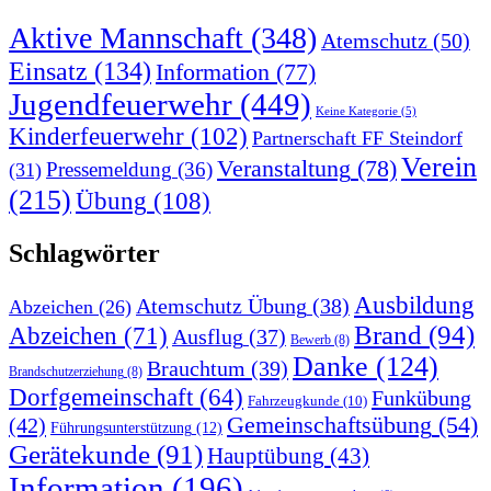
Aktive Mannschaft
(348)
Atemschutz
(50)
Einsatz
(134)
Information
(77)
Jugendfeuerwehr
(449)
Keine Kategorie
(5)
Kinderfeuerwehr
(102)
Partnerschaft FF Steindorf
Verein
Veranstaltung
(78)
Pressemeldung
(36)
(31)
(215)
Übung
(108)
Schlagwörter
Ausbildung
Atemschutz Übung
(38)
Abzeichen
(26)
Brand
(94)
Abzeichen
(71)
Ausflug
(37)
Bewerb
(8)
Danke
(124)
Brauchtum
(39)
Brandschutzerziehung
(8)
Dorfgemeinschaft
(64)
Funkübung
Fahrzeugkunde
(10)
Gemeinschaftsübung
(54)
(42)
Führungsunterstützung
(12)
Gerätekunde
(91)
Hauptübung
(43)
Information
(196)