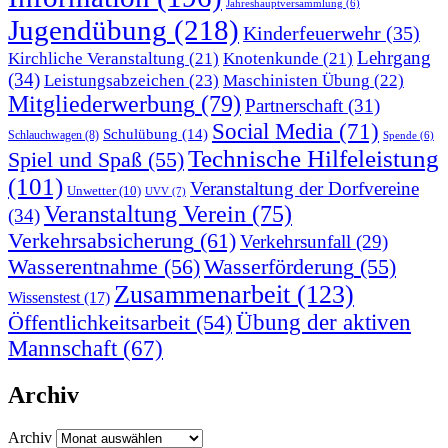
Jahreshauptversammlung
(6)
Jugendübung
(218)
Kinderfeuerwehr
(35)
Lehrgang
Kirchliche Veranstaltung
(21)
Knotenkunde
(21)
(34)
Leistungsabzeichen
(23)
Maschinisten Übung
(22)
Mitgliederwerbung
(79)
Partnerschaft
(31)
Social Media
(71)
Schulübung
(14)
Schlauchwagen
(8)
Spende
(6)
Technische Hilfeleistung
Spiel und Spaß
(55)
(101)
Veranstaltung der Dorfvereine
Unwetter
(10)
UVV
(7)
Veranstaltung Verein
(75)
(34)
Verkehrsabsicherung
(61)
Verkehrsunfall
(29)
Wasserentnahme
(56)
Wasserförderung
(55)
Zusammenarbeit
(123)
Wissenstest
(17)
Übung der aktiven
Öffentlichkeitsarbeit
(54)
Mannschaft
(67)
Archiv
Archiv