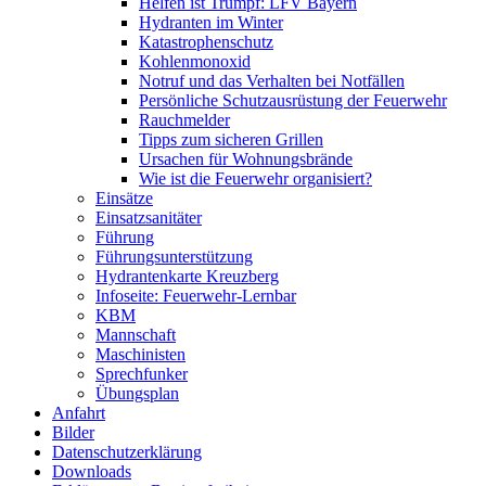
Helfen ist Trumpf: LFV Bayern
Hydranten im Winter
Katastrophenschutz
Kohlenmonoxid
Notruf und das Verhalten bei Notfällen
Persönliche Schutzausrüstung der Feuerwehr
Rauchmelder
Tipps zum sicheren Grillen
Ursachen für Wohnungsbrände
Wie ist die Feuerwehr organisiert?
Einsätze
Einsatzsanitäter
Führung
Führungsunterstützung
Hydrantenkarte Kreuzberg
Infoseite: Feuerwehr-Lernbar
KBM
Mannschaft
Maschinisten
Sprechfunker
Übungsplan
Anfahrt
Bilder
Datenschutzerklärung
Downloads