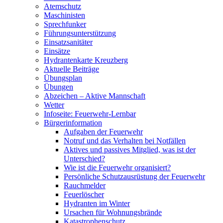
Atemschutz
Maschinisten
Sprechfunker
Führungsunterstützung
Einsatzsanitäter
Einsätze
Hydrantenkarte Kreuzberg
Aktuelle Beiträge
Übungsplan
Übungen
Abzeichen – Aktive Mannschaft
Wetter
Infoseite: Feuerwehr-Lernbar
Bürgerinformation
Aufgaben der Feuerwehr
Notruf und das Verhalten bei Notfällen
Aktives und passives Mitglied, was ist der
Unterschied?
Wie ist die Feuerwehr organisiert?
Persönliche Schutzausrüstung der Feuerwehr
Rauchmelder
Feuerlöscher
Hydranten im Winter
Ursachen für Wohnungsbrände
Katastrophenschutz