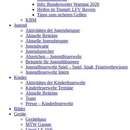
Info: Bundesweiter Warntag 2020
Helfen ist Trumpf: LFV Bayern
Tipps zum sicheren Grillen
KBM
Jugend
Aktivitäten der Jugendgruppe
Aktuelle Beiträge
Aktuelle Jugendgruppe
Jugendwarte
Jugendsprecher
Abzeichen – Jugendfeuerwehr
Beispiele für Jugendübungen
Jugendfeuerwehr Spiel – Spiel, Spaß, Feuerwehrwissen
Jugendfeuerwehr Intern
Kinder
Aktivitäten der Kinderfeuerwehr
Kinderfeuerwehr Termine
Aktuelle Beiträge
Team
Presse – Kinderfeuerwehr
Bilder
Geräte
Gerätehaus
MTW Garage
Unser LF 10/6