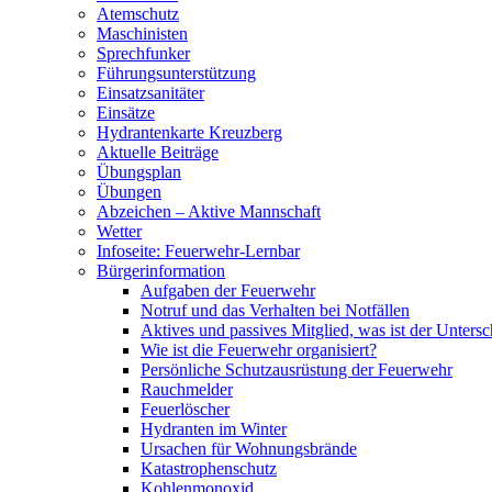
Atemschutz
Maschinisten
Sprechfunker
Führungsunterstützung
Einsatzsanitäter
Einsätze
Hydrantenkarte Kreuzberg
Aktuelle Beiträge
Übungsplan
Übungen
Abzeichen – Aktive Mannschaft
Wetter
Infoseite: Feuerwehr-Lernbar
Bürgerinformation
Aufgaben der Feuerwehr
Notruf und das Verhalten bei Notfällen
Aktives und passives Mitglied, was ist der Untersc
Wie ist die Feuerwehr organisiert?
Persönliche Schutzausrüstung der Feuerwehr
Rauchmelder
Feuerlöscher
Hydranten im Winter
Ursachen für Wohnungsbrände
Katastrophenschutz
Kohlenmonoxid