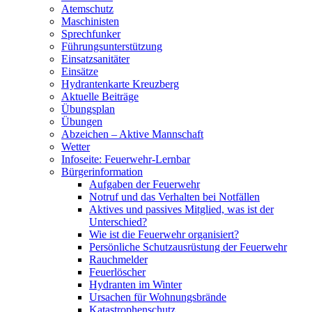
Atemschutz
Maschinisten
Sprechfunker
Führungsunterstützung
Einsatzsanitäter
Einsätze
Hydrantenkarte Kreuzberg
Aktuelle Beiträge
Übungsplan
Übungen
Abzeichen – Aktive Mannschaft
Wetter
Infoseite: Feuerwehr-Lernbar
Bürgerinformation
Aufgaben der Feuerwehr
Notruf und das Verhalten bei Notfällen
Aktives und passives Mitglied, was ist der
Unterschied?
Wie ist die Feuerwehr organisiert?
Persönliche Schutzausrüstung der Feuerwehr
Rauchmelder
Feuerlöscher
Hydranten im Winter
Ursachen für Wohnungsbrände
Katastrophenschutz