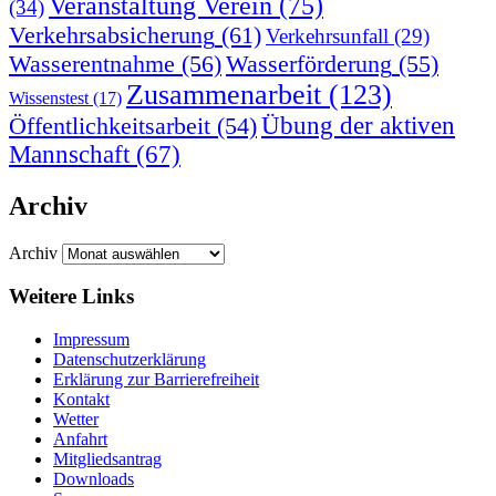
Veranstaltung Verein
(75)
(34)
Verkehrsabsicherung
(61)
Verkehrsunfall
(29)
Wasserentnahme
(56)
Wasserförderung
(55)
Zusammenarbeit
(123)
Wissenstest
(17)
Übung der aktiven
Öffentlichkeitsarbeit
(54)
Mannschaft
(67)
Archiv
Archiv
Weitere Links
Impressum
Datenschutzerklärung
Erklärung zur Barriere­frei­heit
Kontakt
Wetter
Anfahrt
Mitgliedsantrag
Downloads