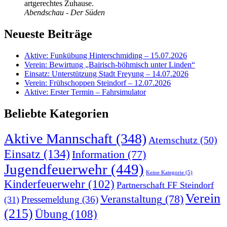
artgerechtes Zuhause.
Abendschau - Der Süden
Neueste Beiträge
Aktive: Funkübung Hinterschmiding – 15.07.2026
Verein: Bewirtung „Bairisch-böhmisch unter Linden“
Einsatz: Unterstützung Stadt Freyung – 14.07.2026
Verein: Frühschoppen Steindorf – 12.07.2026
Aktive: Erster Termin – Fahrsimulator
Beliebte Kategorien
Aktive Mannschaft
(348)
Atemschutz
(50)
Einsatz
(134)
Information
(77)
Jugendfeuerwehr
(449)
Keine Kategorie
(5)
Kinderfeuerwehr
(102)
Partnerschaft FF Steindorf
Verein
Veranstaltung
(78)
Pressemeldung
(36)
(31)
(215)
Übung
(108)