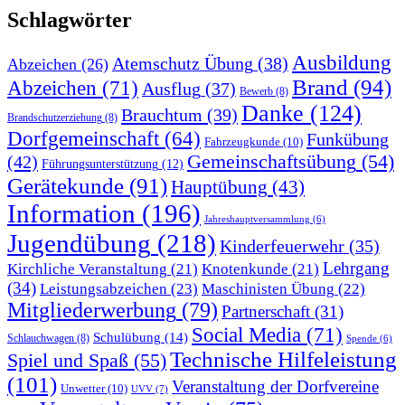
Schlagwörter
Ausbildung
Atemschutz Übung
(38)
Abzeichen
(26)
Brand
(94)
Abzeichen
(71)
Ausflug
(37)
Bewerb
(8)
Danke
(124)
Brauchtum
(39)
Brandschutzerziehung
(8)
Dorfgemeinschaft
(64)
Funkübung
Fahrzeugkunde
(10)
Gemeinschaftsübung
(54)
(42)
Führungsunterstützung
(12)
Gerätekunde
(91)
Hauptübung
(43)
Information
(196)
Jahreshauptversammlung
(6)
Jugendübung
(218)
Kinderfeuerwehr
(35)
Lehrgang
Kirchliche Veranstaltung
(21)
Knotenkunde
(21)
(34)
Leistungsabzeichen
(23)
Maschinisten Übung
(22)
Mitgliederwerbung
(79)
Partnerschaft
(31)
Social Media
(71)
Schulübung
(14)
Schlauchwagen
(8)
Spende
(6)
Technische Hilfeleistung
Spiel und Spaß
(55)
(101)
Veranstaltung der Dorfvereine
Unwetter
(10)
UVV
(7)