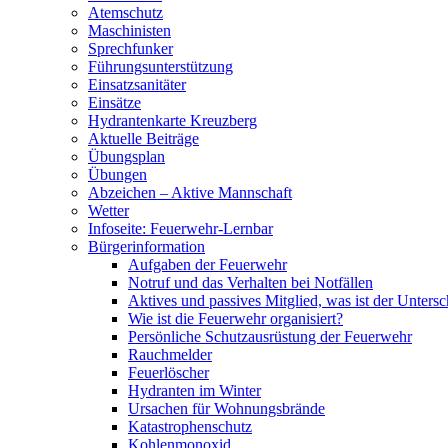
Atemschutz
Maschinisten
Sprechfunker
Führungsunterstützung
Einsatzsanitäter
Einsätze
Hydrantenkarte Kreuzberg
Aktuelle Beiträge
Übungsplan
Übungen
Abzeichen – Aktive Mannschaft
Wetter
Infoseite: Feuerwehr-Lernbar
Bürgerinformation
Aufgaben der Feuerwehr
Notruf und das Verhalten bei Notfällen
Aktives und passives Mitglied, was ist der Untersc
Wie ist die Feuerwehr organisiert?
Persönliche Schutzausrüstung der Feuerwehr
Rauchmelder
Feuerlöscher
Hydranten im Winter
Ursachen für Wohnungsbrände
Katastrophenschutz
Kohlenmonoxid