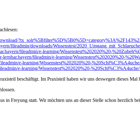
achlesen:
yern/download/?tx_solr%5Bfilter%5D%5B0%5D=category%3A%2F143
.bayern/fileadmin/downloads/Wissenstest/2020_Umgang_mit_Schlaeuc
nbar.bayern/fileadmin/e-learning/Wissenstest%202020%20-%20Zub
hr-lernbar.bayern/fileadmin/e-learning/Wissenstest%202020%20-%
rn/fileadmin/e-learning/Wissenstest%202020%20-%20Schl%C3%A4uche/
n/fileadmin/e-learning/Wissenstest%202020%20-%20Schl%C3%A4uche/
xisteil beschäftigt. Im Praxisteil haben wir uns deswegen dieses Mal 
hlossen.
 in Freyung statt. Wir möchten uns an dieser Stelle schon herzlich b