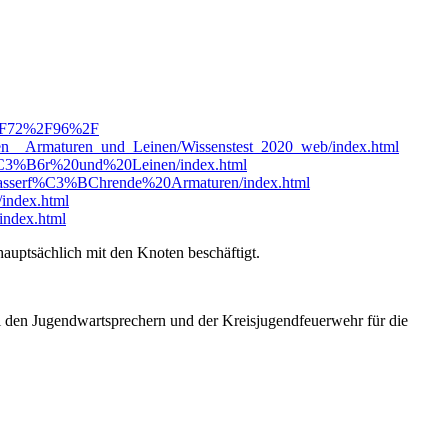
%2F72%2F96%2F
hen__Armaturen_und_Leinen/Wissenstest_2020_web/index.html
eh%C3%B6r%20und%20Leinen/index.html
20Wasserf%C3%BChrende%20Armaturen/index.html
index.html
index.html
hauptsächlich mit den Knoten beschäftigt.
ei den Jugendwartsprechern und der Kreisjugendfeuerwehr für die