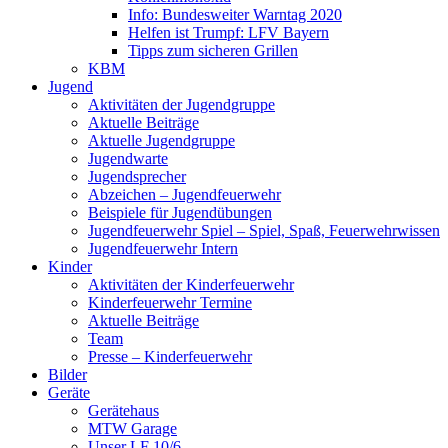
Info: Bundesweiter Warntag 2020
Helfen ist Trumpf: LFV Bayern
Tipps zum sicheren Grillen
KBM
Jugend
Aktivitäten der Jugendgruppe
Aktuelle Beiträge
Aktuelle Jugendgruppe
Jugendwarte
Jugendsprecher
Abzeichen – Jugendfeuerwehr
Beispiele für Jugendübungen
Jugendfeuerwehr Spiel – Spiel, Spaß, Feuerwehrwissen
Jugendfeuerwehr Intern
Kinder
Aktivitäten der Kinderfeuerwehr
Kinderfeuerwehr Termine
Aktuelle Beiträge
Team
Presse – Kinderfeuerwehr
Bilder
Geräte
Gerätehaus
MTW Garage
Unser LF 10/6