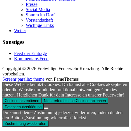
Presse
Social Media
Spuren im Dorf
Vorstandschaft
Wichtige Links
Wetter
Sonstiges
Feed der Einträge
Kommentare-Feed
Copyright © 2026 Freiwillige Feuerwehr Kreuzberg. Alle Rechte
vorbehalten.
Screenr parallax theme
von FameThemes
Diese Website benutzt Cookies. Du kannst alle Cookies akzeptieren
oder die Website nur mit den funktional notwendigen Cookies
nutzen. Herzlichen Dank für dein Interesse an unserer Feuerwehr!
Cookies akzeptieren
Nicht erforderliche Cookies ablehnen
Datenschutzerklärung
Du kannst deine Zustimmung jederzeit widerrufen, indem du den
den Button „Zustimmung widerrufen“ klickst.
Zustimmung wiederrufen