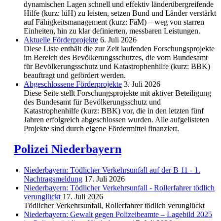
dynamischen Lagen schnell und effektiv länderübergreifende
Hilfe (kurz: lüH) zu leisten, setzen Bund und Länder verstärkt
auf Fähigkeitsmanagement (kurz: FäM) – weg von starren
Einheiten, hin zu klar definierten, messbaren Leistungen.
Aktuelle Förderprojekte
6. Juli 2026
Diese Liste enthält die zur Zeit laufenden Forschungsprojekte
im Bereich des Be­völkerungs­schutzes, die vom Bundesamt
für Bevölkerungsschutz und Katastrophenhilfe (kurz: BBK)
beauftragt und gefördert werden.
Abgeschlos­sene Förderprojekte
3. Juli 2026
Diese Seite stellt Forschungsprojekte mit aktiver Beteiligung
des Bundesamt für Bevölkerungsschutz und
Katastrophenhilfe (kurz: BBK) vor, die in den letzten fünf
Jahren erfolgreich abgeschlossen wurden. Alle aufgelisteten
Projekte sind durch eigene Fördermittel finanziert.
Polizei Niederbayern
Niederbayern: Tödlicher Verkehrsunfall auf der B 11 - 1.
Nachtragsmeldung
17. Juli 2026
Niederbayern: Tödlicher Verkehrsunfall - Rollerfahrer tödlich
verunglückt
17. Juli 2026
Tödlicher Verkehrsunfall, Rollerfahrer tödlich verunglückt
Niederbayern: Gewalt gegen Polizeibeamte – Lagebild 2025