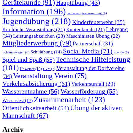
Gerätekunde
(91)
Hauptübung
(43)
Information
(196)
Jahreshauptversammlung
(6)
Jugendübung
(218)
Kinderfeuerwehr
(35)
Lehrgang
Kirchliche Veranstaltung
(21)
Knotenkunde
(21)
(34)
Leistungsabzeichen
(23)
Maschinisten Übung
(22)
Mitgliederwerbung
(79)
Partnerschaft
(31)
Social Media
(71)
Schulübung
(14)
Schlauchwagen
(8)
Spende
(6)
Technische Hilfeleistung
Spiel und Spaß
(55)
(101)
Veranstaltung der Dorfvereine
Unwetter
(10)
UVV
(7)
Veranstaltung Verein
(75)
(34)
Verkehrsabsicherung
(61)
Verkehrsunfall
(29)
Wasserentnahme
(56)
Wasserförderung
(55)
Zusammenarbeit
(123)
Wissenstest
(17)
Übung der aktiven
Öffentlichkeitsarbeit
(54)
Mannschaft
(67)
Archiv