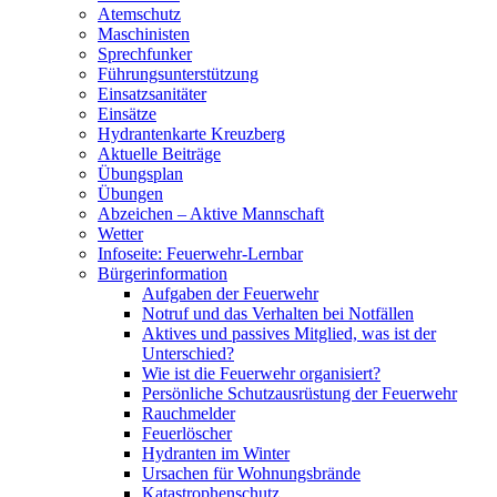
Atemschutz
Maschinisten
Sprechfunker
Führungsunterstützung
Einsatzsanitäter
Einsätze
Hydrantenkarte Kreuzberg
Aktuelle Beiträge
Übungsplan
Übungen
Abzeichen – Aktive Mannschaft
Wetter
Infoseite: Feuerwehr-Lernbar
Bürgerinformation
Aufgaben der Feuerwehr
Notruf und das Verhalten bei Notfällen
Aktives und passives Mitglied, was ist der
Unterschied?
Wie ist die Feuerwehr organisiert?
Persönliche Schutzausrüstung der Feuerwehr
Rauchmelder
Feuerlöscher
Hydranten im Winter
Ursachen für Wohnungsbrände
Katastrophenschutz