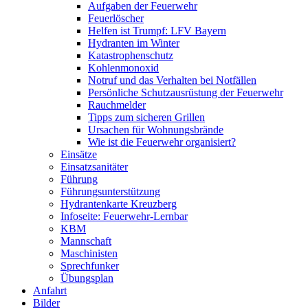
Aufgaben der Feuerwehr
Feuerlöscher
Helfen ist Trumpf: LFV Bayern
Hydranten im Winter
Katastrophenschutz
Kohlenmonoxid
Notruf und das Verhalten bei Notfällen
Persönliche Schutzausrüstung der Feuerwehr
Rauchmelder
Tipps zum sicheren Grillen
Ursachen für Wohnungsbrände
Wie ist die Feuerwehr organisiert?
Einsätze
Einsatzsanitäter
Führung
Führungsunterstützung
Hydrantenkarte Kreuzberg
Infoseite: Feuerwehr-Lernbar
KBM
Mannschaft
Maschinisten
Sprechfunker
Übungsplan
Anfahrt
Bilder