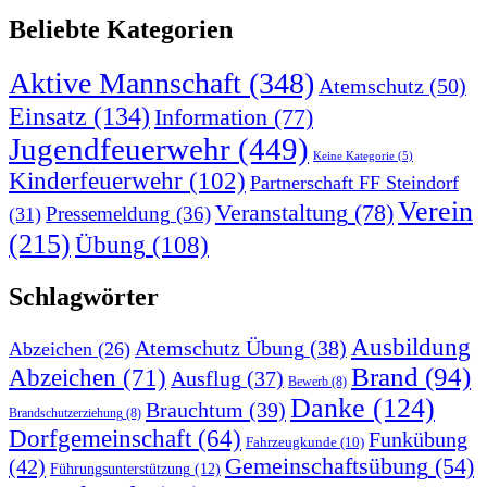
Beliebte Kategorien
Aktive Mannschaft
(348)
Atemschutz
(50)
Einsatz
(134)
Information
(77)
Jugendfeuerwehr
(449)
Keine Kategorie
(5)
Kinderfeuerwehr
(102)
Partnerschaft FF Steindorf
Verein
Veranstaltung
(78)
Pressemeldung
(36)
(31)
(215)
Übung
(108)
Schlagwörter
Ausbildung
Atemschutz Übung
(38)
Abzeichen
(26)
Brand
(94)
Abzeichen
(71)
Ausflug
(37)
Bewerb
(8)
Danke
(124)
Brauchtum
(39)
Brandschutzerziehung
(8)
Dorfgemeinschaft
(64)
Funkübung
Fahrzeugkunde
(10)
Gemeinschaftsübung
(54)
(42)
Führungsunterstützung
(12)