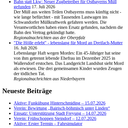
Bahn statt Lkw: Neuer Zugbetreiber für Ostbayerns Müll
gefunden
17. Juli 2026
Der Müll aus weiten Teilen Ostbayerns muss künftig nicht -
wie lange befürchtet - mit Tausenden Lastwagen ins
Schwandorfer Müllkraftwerk gefahren werden. Die
Verantwortlichen haben einen Ersatz gefunden, nachdem die
Bahn den Vertrag gekündigt hatte.
Regionalnachrichten aus der Oberpfalz
"Die Hölle erlebt" - lebenslang für Mord an Dreifach-Mutter
16. Juli 2026
Lebenslange Haft wegen Mordes: Ein 45-Jähriger hat seine
von ihm getrennt lebende Ehefrau im Dezember 2025 in
Wallersdorf erstochen. Das Landgericht Landshut sieht Mord
als erwiesen. Die drei gemeinsamen Kinder wurden Zeugen
der tödlichen Tat.
Regionalnachrichten aus Niederbayern
Neueste Beiträge
Aktive: Funkübung Hinterschmiding – 15.07.2026
Verein: Bewirtung „Bairisch-böhmisch unter Linden“
Einsatz: Unterstützung Stadt Freyung – 14.07.2026
Verein: Frühschoppen Steindorf – 12.07.2026
Aktive: Erster Termin – Fahrsimulator