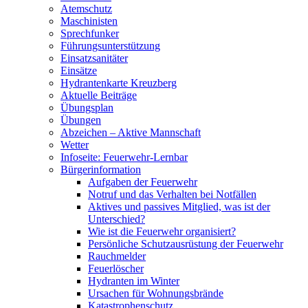
Atemschutz
Maschinisten
Sprechfunker
Führungsunterstützung
Einsatzsanitäter
Einsätze
Hydrantenkarte Kreuzberg
Aktuelle Beiträge
Übungsplan
Übungen
Abzeichen – Aktive Mannschaft
Wetter
Infoseite: Feuerwehr-Lernbar
Bürgerinformation
Aufgaben der Feuerwehr
Notruf und das Verhalten bei Notfällen
Aktives und passives Mitglied, was ist der
Unterschied?
Wie ist die Feuerwehr organisiert?
Persönliche Schutzausrüstung der Feuerwehr
Rauchmelder
Feuerlöscher
Hydranten im Winter
Ursachen für Wohnungsbrände
Katastrophenschutz