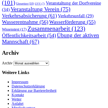
(101)
Veranstaltung der Dorfvereine
Unwetter
(10)
UVV
(7)
Veranstaltung Verein
(75)
(34)
Verkehrsabsicherung
(61)
Verkehrsunfall
(29)
Wasserentnahme
(56)
Wasserförderung
(55)
Zusammenarbeit
(123)
Wissenstest
(17)
Übung der aktiven
Öffentlichkeitsarbeit
(54)
Mannschaft
(67)
Archiv
Archiv
Weitere Links
Impressum
Datenschutzerklärung
Erklärung zur Barriere­frei­heit
Kontakt
Wetter
Anfahrt
Mitgliedsantrag