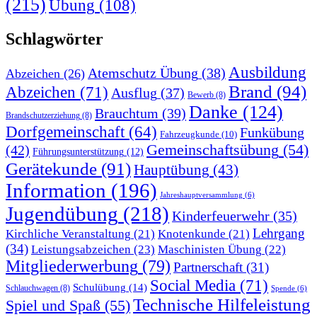
(215)
Übung
(108)
Schlagwörter
Ausbildung
Atemschutz Übung
(38)
Abzeichen
(26)
Brand
(94)
Abzeichen
(71)
Ausflug
(37)
Bewerb
(8)
Danke
(124)
Brauchtum
(39)
Brandschutzerziehung
(8)
Dorfgemeinschaft
(64)
Funkübung
Fahrzeugkunde
(10)
Gemeinschaftsübung
(54)
(42)
Führungsunterstützung
(12)
Gerätekunde
(91)
Hauptübung
(43)
Information
(196)
Jahreshauptversammlung
(6)
Jugendübung
(218)
Kinderfeuerwehr
(35)
Lehrgang
Kirchliche Veranstaltung
(21)
Knotenkunde
(21)
(34)
Leistungsabzeichen
(23)
Maschinisten Übung
(22)
Mitgliederwerbung
(79)
Partnerschaft
(31)
Social Media
(71)
Schulübung
(14)
Schlauchwagen
(8)
Spende
(6)
Technische Hilfeleistung
Spiel und Spaß
(55)