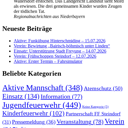
Wallersdorf erstochen. Das Landgericht Landshut sieht Mord
als erwiesen. Die drei gemeinsamen Kinder wurden Zeugen
der tödlichen Tat.
Regionalnachrichten aus Niederbayern
Neueste Beiträge
Aktive: Funkübung Hinterschmiding – 15.07.2026
Verein: Bewirtung „Bairisch-böhmisch unter Linden“
Einsatz: Unterstützung Stadt Freyung – 14.07.2026
Verein: Frühschoppen Steindorf – 12.07.2026
Aktive: Erster Termin – Fahrsimulator
Beliebte Kategorien
Aktive Mannschaft
(348)
Atemschutz
(50)
Einsatz
(134)
Information
(77)
Jugendfeuerwehr
(449)
Keine Kategorie
(5)
Kinderfeuerwehr
(102)
Partnerschaft FF Steindorf
Verein
Veranstaltung
(78)
Pressemeldung
(36)
(31)