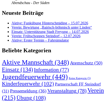
Abendschau - Der Süden
Neueste Beiträge
Aktive: Funkübung Hinterschmiding – 15.07.2026
Verein: Bewirtung „Bairisch-böhmisch unter Linden“
Einsatz: Unterstützung Stadt Freyung – 14.07.2026
Verein: Frühschoppen Steindorf – 12.07.2026
Aktive: Erster Termin – Fahrsimulator
Beliebte Kategorien
Aktive Mannschaft
(348)
Atemschutz
(50)
Einsatz
(134)
Information
(77)
Jugendfeuerwehr
(449)
Keine Kategorie
(5)
Kinderfeuerwehr
(102)
Partnerschaft FF Steindorf
Verein
Veranstaltung
(78)
Pressemeldung
(36)
(31)
(215)
Übung
(108)