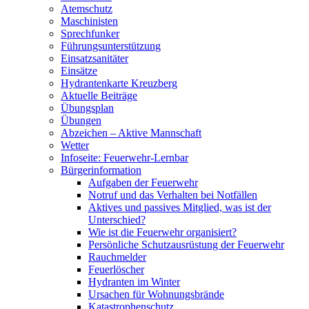
Atemschutz
Maschinisten
Sprechfunker
Führungsunterstützung
Einsatzsanitäter
Einsätze
Hydrantenkarte Kreuzberg
Aktuelle Beiträge
Übungsplan
Übungen
Abzeichen – Aktive Mannschaft
Wetter
Infoseite: Feuerwehr-Lernbar
Bürgerinformation
Aufgaben der Feuerwehr
Notruf und das Verhalten bei Notfällen
Aktives und passives Mitglied, was ist der
Unterschied?
Wie ist die Feuerwehr organisiert?
Persönliche Schutzausrüstung der Feuerwehr
Rauchmelder
Feuerlöscher
Hydranten im Winter
Ursachen für Wohnungsbrände
Katastrophenschutz