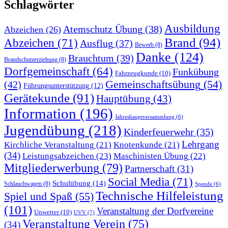
Schlagwörter
Ausbildung
Atemschutz Übung
(38)
Abzeichen
(26)
Brand
(94)
Abzeichen
(71)
Ausflug
(37)
Bewerb
(8)
Danke
(124)
Brauchtum
(39)
Brandschutzerziehung
(8)
Dorfgemeinschaft
(64)
Funkübung
Fahrzeugkunde
(10)
Gemeinschaftsübung
(54)
(42)
Führungsunterstützung
(12)
Gerätekunde
(91)
Hauptübung
(43)
Information
(196)
Jahreshauptversammlung
(6)
Jugendübung
(218)
Kinderfeuerwehr
(35)
Lehrgang
Kirchliche Veranstaltung
(21)
Knotenkunde
(21)
(34)
Leistungsabzeichen
(23)
Maschinisten Übung
(22)
Mitgliederwerbung
(79)
Partnerschaft
(31)
Social Media
(71)
Schulübung
(14)
Schlauchwagen
(8)
Spende
(6)
Technische Hilfeleistung
Spiel und Spaß
(55)
(101)
Veranstaltung der Dorfvereine
Unwetter
(10)
UVV
(7)
Veranstaltung Verein
(75)
(34)