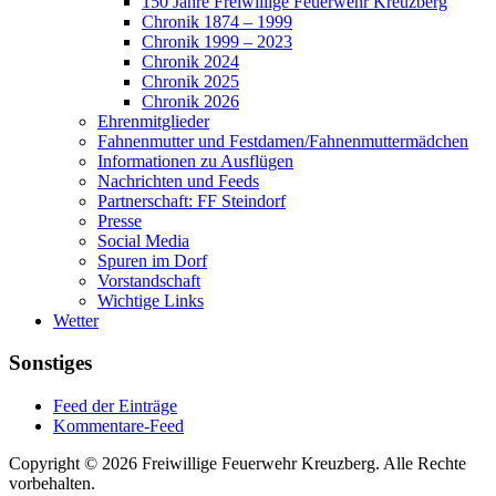
150 Jahre Freiwillige Feuerwehr Kreuzberg
Chronik 1874 – 1999
Chronik 1999 – 2023
Chronik 2024
Chronik 2025
Chronik 2026
Ehrenmitglieder
Fahnenmutter und Festdamen/Fahnenmuttermädchen
Informationen zu Ausflügen
Nachrichten und Feeds
Partnerschaft: FF Steindorf
Presse
Social Media
Spuren im Dorf
Vorstandschaft
Wichtige Links
Wetter
Sonstiges
Feed der Einträge
Kommentare-Feed
Copyright © 2026 Freiwillige Feuerwehr Kreuzberg. Alle Rechte
vorbehalten.