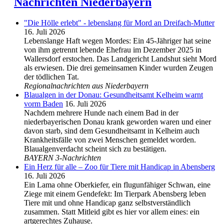
Nachrichten Niederbayern
"Die Hölle erlebt" - lebenslang für Mord an Dreifach-Mutter
16. Juli 2026
Lebenslange Haft wegen Mordes: Ein 45-Jähriger hat seine
von ihm getrennt lebende Ehefrau im Dezember 2025 in
Wallersdorf erstochen. Das Landgericht Landshut sieht Mord
als erwiesen. Die drei gemeinsamen Kinder wurden Zeugen
der tödlichen Tat.
Regionalnachrichten aus Niederbayern
Blaualgen in der Donau: Gesundheitsamt Kelheim warnt
vorm Baden
16. Juli 2026
Nachdem mehrere Hunde nach einem Bad in der
niederbayerischen Donau krank geworden waren und einer
davon starb, sind dem Gesundheitsamt in Kelheim auch
Krankheitsfälle von zwei Menschen gemeldet worden.
Blaualgenverdacht scheint sich zu bestätigen.
BAYERN 3-Nachrichten
Ein Herz für alle – Zoo für Tiere mit Handicap in Abensberg
16. Juli 2026
Ein Lama ohne Oberkiefer, ein flugunfähiger Schwan, eine
Ziege mit einem Gendefekt: Im Tierpark Abensberg leben
Tiere mit und ohne Handicap ganz selbstverständlich
zusammen. Statt Mitleid gibt es hier vor allem eines: ein
artgerechtes Zuhause.