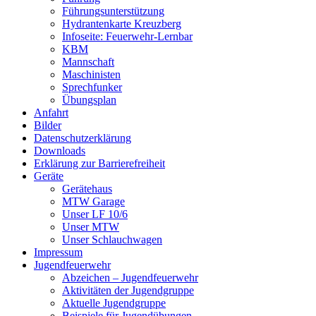
Führungsunterstützung
Hydrantenkarte Kreuzberg
Infoseite: Feuerwehr-Lernbar
KBM
Mannschaft
Maschinisten
Sprechfunker
Übungsplan
Anfahrt
Bilder
Datenschutzerklärung
Downloads
Erklärung zur Barriere­frei­heit
Geräte
Gerätehaus
MTW Garage
Unser LF 10/6
Unser MTW
Unser Schlauchwagen
Impressum
Jugendfeuerwehr
Abzeichen – Jugendfeuerwehr
Aktivitäten der Jugendgruppe
Aktuelle Jugendgruppe
Beispiele für Jugendübungen