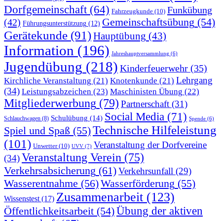
Dorfgemeinschaft
(64)
Funkübung
Fahrzeugkunde
(10)
Gemeinschaftsübung
(54)
(42)
Führungsunterstützung
(12)
Gerätekunde
(91)
Hauptübung
(43)
Information
(196)
Jahreshauptversammlung
(6)
Jugendübung
(218)
Kinderfeuerwehr
(35)
Lehrgang
Kirchliche Veranstaltung
(21)
Knotenkunde
(21)
(34)
Leistungsabzeichen
(23)
Maschinisten Übung
(22)
Mitgliederwerbung
(79)
Partnerschaft
(31)
Social Media
(71)
Schulübung
(14)
Schlauchwagen
(8)
Spende
(6)
Technische Hilfeleistung
Spiel und Spaß
(55)
(101)
Veranstaltung der Dorfvereine
Unwetter
(10)
UVV
(7)
Veranstaltung Verein
(75)
(34)
Verkehrsabsicherung
(61)
Verkehrsunfall
(29)
Wasserentnahme
(56)
Wasserförderung
(55)
Zusammenarbeit
(123)
Wissenstest
(17)
Übung der aktiven
Öffentlichkeitsarbeit
(54)