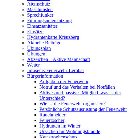
Atemschutz
Maschinisten
Sprechfunker
Führungsunterstützung
Einsatzsanitäter
Einsätze
Hydrantenkarte Kreuzberg
Aktuelle Beiträge
Übungsplan
Übungen
Abzeichen – Aktive Mannschaft
Wetter
Infoseite: Feuerwehr-Lernbar
Bürgerinformation
Aufgaben der Feuerwehr
Notruf und das Verhalten bei Notfällen
Aktives und passives Mitglied, was ist der
Unterschied?
Wie ist die Feuerwehr organisiert?
Persönliche Schutzausrüstung der Feuerwehr
Rauchmelder
Feuerlöscher
Hydranten im Winter
Ursachen für Wohnungsbrände
Katastrophenschutz