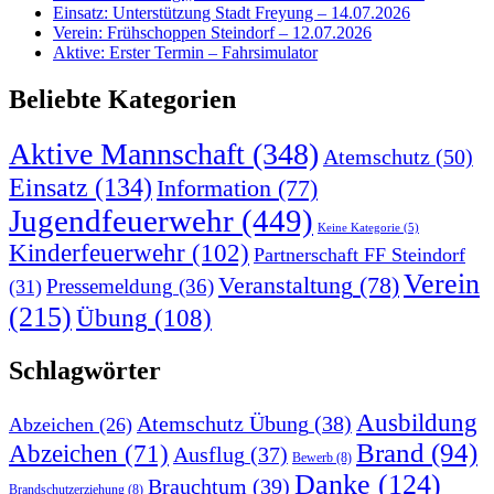
Einsatz: Unterstützung Stadt Freyung – 14.07.2026
Verein: Frühschoppen Steindorf – 12.07.2026
Aktive: Erster Termin – Fahrsimulator
Beliebte Kategorien
Aktive Mannschaft
(348)
Atemschutz
(50)
Einsatz
(134)
Information
(77)
Jugendfeuerwehr
(449)
Keine Kategorie
(5)
Kinderfeuerwehr
(102)
Partnerschaft FF Steindorf
Verein
Veranstaltung
(78)
Pressemeldung
(36)
(31)
(215)
Übung
(108)
Schlagwörter
Ausbildung
Atemschutz Übung
(38)
Abzeichen
(26)
Brand
(94)
Abzeichen
(71)
Ausflug
(37)
Bewerb
(8)
Danke
(124)
Brauchtum
(39)
Brandschutzerziehung
(8)