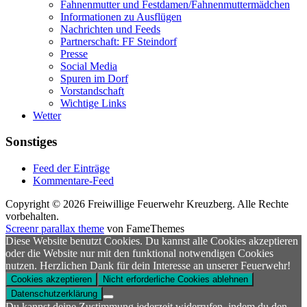
Fahnenmutter und Festdamen/Fahnenmuttermädchen
Informationen zu Ausflügen
Nachrichten und Feeds
Partnerschaft: FF Steindorf
Presse
Social Media
Spuren im Dorf
Vorstandschaft
Wichtige Links
Wetter
Sonstiges
Feed der Einträge
Kommentare-Feed
Copyright © 2026 Freiwillige Feuerwehr Kreuzberg. Alle Rechte
vorbehalten.
Screenr parallax theme
von FameThemes
Diese Website benutzt Cookies. Du kannst alle Cookies akzeptieren
oder die Website nur mit den funktional notwendigen Cookies
nutzen. Herzlichen Dank für dein Interesse an unserer Feuerwehr!
Cookies akzeptieren
Nicht erforderliche Cookies ablehnen
Datenschutzerklärung
Du kannst deine Zustimmung jederzeit widerrufen, indem du den