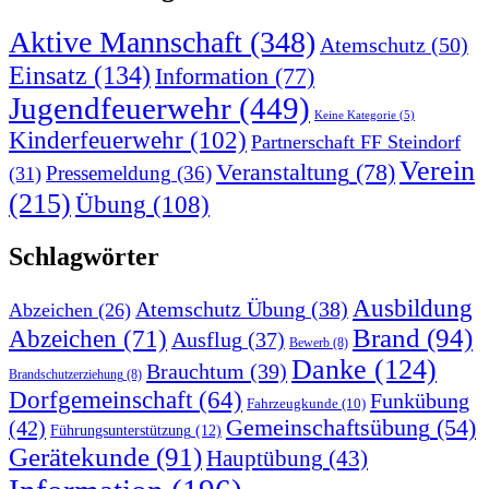
Aktive Mannschaft
(348)
Atemschutz
(50)
Einsatz
(134)
Information
(77)
Jugendfeuerwehr
(449)
Keine Kategorie
(5)
Kinderfeuerwehr
(102)
Partnerschaft FF Steindorf
Verein
Veranstaltung
(78)
Pressemeldung
(36)
(31)
(215)
Übung
(108)
Schlagwörter
Ausbildung
Atemschutz Übung
(38)
Abzeichen
(26)
Brand
(94)
Abzeichen
(71)
Ausflug
(37)
Bewerb
(8)
Danke
(124)
Brauchtum
(39)
Brandschutzerziehung
(8)
Dorfgemeinschaft
(64)
Funkübung
Fahrzeugkunde
(10)
Gemeinschaftsübung
(54)
(42)
Führungsunterstützung
(12)
Gerätekunde
(91)
Hauptübung
(43)