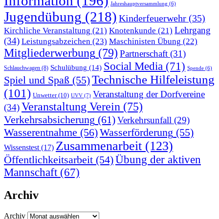
Information
(196)
Jahreshauptversammlung
(6)
Jugendübung
(218)
Kinderfeuerwehr
(35)
Lehrgang
Kirchliche Veranstaltung
(21)
Knotenkunde
(21)
(34)
Leistungsabzeichen
(23)
Maschinisten Übung
(22)
Mitgliederwerbung
(79)
Partnerschaft
(31)
Social Media
(71)
Schulübung
(14)
Schlauchwagen
(8)
Spende
(6)
Technische Hilfeleistung
Spiel und Spaß
(55)
(101)
Veranstaltung der Dorfvereine
Unwetter
(10)
UVV
(7)
Veranstaltung Verein
(75)
(34)
Verkehrsabsicherung
(61)
Verkehrsunfall
(29)
Wasserentnahme
(56)
Wasserförderung
(55)
Zusammenarbeit
(123)
Wissenstest
(17)
Übung der aktiven
Öffentlichkeitsarbeit
(54)
Mannschaft
(67)
Archiv
Archiv