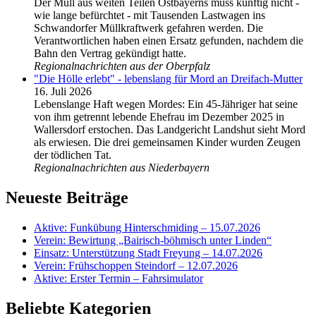
Der Müll aus weiten Teilen Ostbayerns muss künftig nicht -
wie lange befürchtet - mit Tausenden Lastwagen ins
Schwandorfer Müllkraftwerk gefahren werden. Die
Verantwortlichen haben einen Ersatz gefunden, nachdem die
Bahn den Vertrag gekündigt hatte.
Regionalnachrichten aus der Oberpfalz
"Die Hölle erlebt" - lebenslang für Mord an Dreifach-Mutter
16. Juli 2026
Lebenslange Haft wegen Mordes: Ein 45-Jähriger hat seine
von ihm getrennt lebende Ehefrau im Dezember 2025 in
Wallersdorf erstochen. Das Landgericht Landshut sieht Mord
als erwiesen. Die drei gemeinsamen Kinder wurden Zeugen
der tödlichen Tat.
Regionalnachrichten aus Niederbayern
Neueste Beiträge
Aktive: Funkübung Hinterschmiding – 15.07.2026
Verein: Bewirtung „Bairisch-böhmisch unter Linden“
Einsatz: Unterstützung Stadt Freyung – 14.07.2026
Verein: Frühschoppen Steindorf – 12.07.2026
Aktive: Erster Termin – Fahrsimulator
Beliebte Kategorien