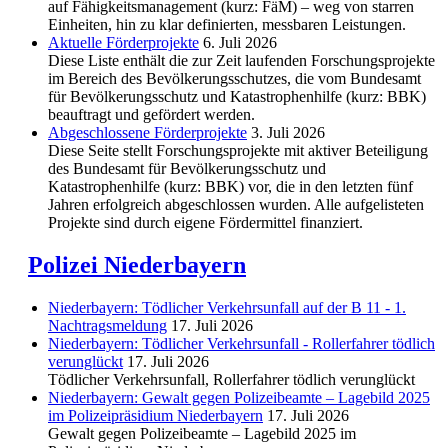
auf Fähigkeitsmanagement (kurz: FäM) – weg von starren
Einheiten, hin zu klar definierten, messbaren Leistungen.
Aktuelle Förderprojekte
6. Juli 2026
Diese Liste enthält die zur Zeit laufenden Forschungsprojekte
im Bereich des Be­völkerungs­schutzes, die vom Bundesamt
für Bevölkerungsschutz und Katastrophenhilfe (kurz: BBK)
beauftragt und gefördert werden.
Abgeschlos­sene Förderprojekte
3. Juli 2026
Diese Seite stellt Forschungsprojekte mit aktiver Beteiligung
des Bundesamt für Bevölkerungsschutz und
Katastrophenhilfe (kurz: BBK) vor, die in den letzten fünf
Jahren erfolgreich abgeschlossen wurden. Alle aufgelisteten
Projekte sind durch eigene Fördermittel finanziert.
Polizei Niederbayern
Niederbayern: Tödlicher Verkehrsunfall auf der B 11 - 1.
Nachtragsmeldung
17. Juli 2026
Niederbayern: Tödlicher Verkehrsunfall - Rollerfahrer tödlich
verunglückt
17. Juli 2026
Tödlicher Verkehrsunfall, Rollerfahrer tödlich verunglückt
Niederbayern: Gewalt gegen Polizeibeamte – Lagebild 2025
im Polizeipräsidium Niederbayern
17. Juli 2026
Gewalt gegen Polizeibeamte – Lagebild 2025 im