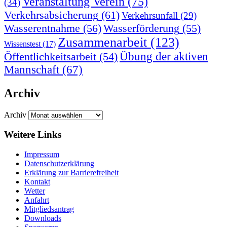
Veranstaltung Verein
(75)
(34)
Verkehrsabsicherung
(61)
Verkehrsunfall
(29)
Wasserentnahme
(56)
Wasserförderung
(55)
Zusammenarbeit
(123)
Wissenstest
(17)
Übung der aktiven
Öffentlichkeitsarbeit
(54)
Mannschaft
(67)
Archiv
Archiv
Weitere Links
Impressum
Datenschutzerklärung
Erklärung zur Barriere­frei­heit
Kontakt
Wetter
Anfahrt
Mitgliedsantrag
Downloads