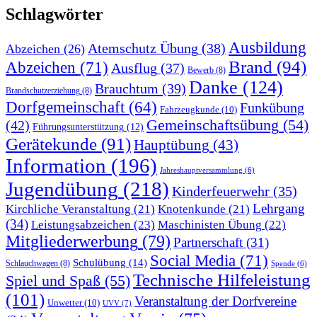
Schlagwörter
Ausbildung
Atemschutz Übung
(38)
Abzeichen
(26)
Brand
(94)
Abzeichen
(71)
Ausflug
(37)
Bewerb
(8)
Danke
(124)
Brauchtum
(39)
Brandschutzerziehung
(8)
Dorfgemeinschaft
(64)
Funkübung
Fahrzeugkunde
(10)
Gemeinschaftsübung
(54)
(42)
Führungsunterstützung
(12)
Gerätekunde
(91)
Hauptübung
(43)
Information
(196)
Jahreshauptversammlung
(6)
Jugendübung
(218)
Kinderfeuerwehr
(35)
Lehrgang
Kirchliche Veranstaltung
(21)
Knotenkunde
(21)
(34)
Leistungsabzeichen
(23)
Maschinisten Übung
(22)
Mitgliederwerbung
(79)
Partnerschaft
(31)
Social Media
(71)
Schulübung
(14)
Schlauchwagen
(8)
Spende
(6)
Technische Hilfeleistung
Spiel und Spaß
(55)
(101)
Veranstaltung der Dorfvereine
Unwetter
(10)
UVV
(7)