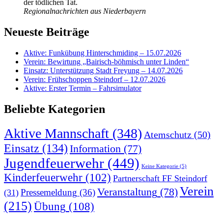
der tödlichen Tat.
Regionalnachrichten aus Niederbayern
Neueste Beiträge
Aktive: Funkübung Hinterschmiding – 15.07.2026
Verein: Bewirtung „Bairisch-böhmisch unter Linden“
Einsatz: Unterstützung Stadt Freyung – 14.07.2026
Verein: Frühschoppen Steindorf – 12.07.2026
Aktive: Erster Termin – Fahrsimulator
Beliebte Kategorien
Aktive Mannschaft
(348)
Atemschutz
(50)
Einsatz
(134)
Information
(77)
Jugendfeuerwehr
(449)
Keine Kategorie
(5)
Kinderfeuerwehr
(102)
Partnerschaft FF Steindorf
Verein
Veranstaltung
(78)
Pressemeldung
(36)
(31)
(215)
Übung
(108)