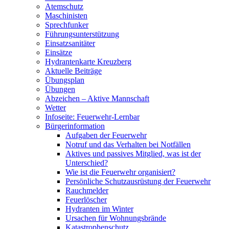
Atemschutz
Maschinisten
Sprechfunker
Führungsunterstützung
Einsatzsanitäter
Einsätze
Hydrantenkarte Kreuzberg
Aktuelle Beiträge
Übungsplan
Übungen
Abzeichen – Aktive Mannschaft
Wetter
Infoseite: Feuerwehr-Lernbar
Bürgerinformation
Aufgaben der Feuerwehr
Notruf und das Verhalten bei Notfällen
Aktives und passives Mitglied, was ist der
Unterschied?
Wie ist die Feuerwehr organisiert?
Persönliche Schutzausrüstung der Feuerwehr
Rauchmelder
Feuerlöscher
Hydranten im Winter
Ursachen für Wohnungsbrände
Katastrophenschutz