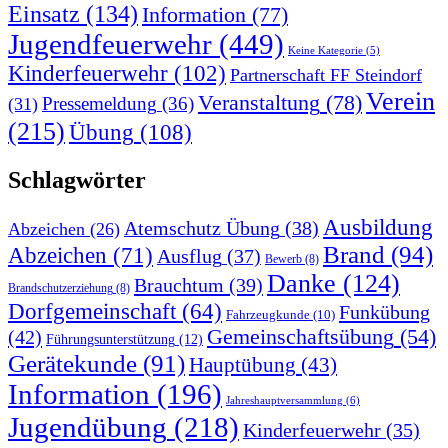
Einsatz
(134)
Information
(77)
Jugendfeuerwehr
(449)
Keine Kategorie
(5)
Kinderfeuerwehr
(102)
Partnerschaft FF Steindorf
Verein
Veranstaltung
(78)
Pressemeldung
(36)
(31)
(215)
Übung
(108)
Schlagwörter
Ausbildung
Atemschutz Übung
(38)
Abzeichen
(26)
Brand
(94)
Abzeichen
(71)
Ausflug
(37)
Bewerb
(8)
Danke
(124)
Brauchtum
(39)
Brandschutzerziehung
(8)
Dorfgemeinschaft
(64)
Funkübung
Fahrzeugkunde
(10)
Gemeinschaftsübung
(54)
(42)
Führungsunterstützung
(12)
Gerätekunde
(91)
Hauptübung
(43)
Information
(196)
Jahreshauptversammlung
(6)
Jugendübung
(218)
Kinderfeuerwehr
(35)