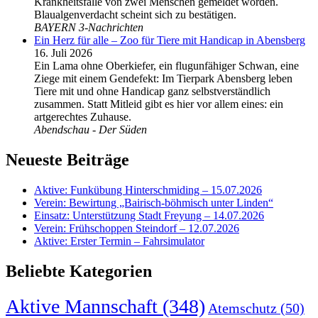
Krankheitsfälle von zwei Menschen gemeldet worden.
Blaualgenverdacht scheint sich zu bestätigen.
BAYERN 3-Nachrichten
Ein Herz für alle – Zoo für Tiere mit Handicap in Abensberg
16. Juli 2026
Ein Lama ohne Oberkiefer, ein flugunfähiger Schwan, eine
Ziege mit einem Gendefekt: Im Tierpark Abensberg leben
Tiere mit und ohne Handicap ganz selbstverständlich
zusammen. Statt Mitleid gibt es hier vor allem eines: ein
artgerechtes Zuhause.
Abendschau - Der Süden
Neueste Beiträge
Aktive: Funkübung Hinterschmiding – 15.07.2026
Verein: Bewirtung „Bairisch-böhmisch unter Linden“
Einsatz: Unterstützung Stadt Freyung – 14.07.2026
Verein: Frühschoppen Steindorf – 12.07.2026
Aktive: Erster Termin – Fahrsimulator
Beliebte Kategorien
Aktive Mannschaft
(348)
Atemschutz
(50)