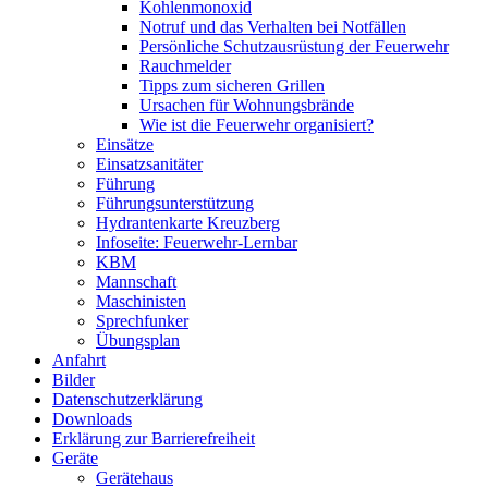
Kohlenmonoxid
Notruf und das Verhalten bei Notfällen
Persönliche Schutzausrüstung der Feuerwehr
Rauchmelder
Tipps zum sicheren Grillen
Ursachen für Wohnungsbrände
Wie ist die Feuerwehr organisiert?
Einsätze
Einsatzsanitäter
Führung
Führungsunterstützung
Hydrantenkarte Kreuzberg
Infoseite: Feuerwehr-Lernbar
KBM
Mannschaft
Maschinisten
Sprechfunker
Übungsplan
Anfahrt
Bilder
Datenschutzerklärung
Downloads
Erklärung zur Barriere­frei­heit
Geräte
Gerätehaus