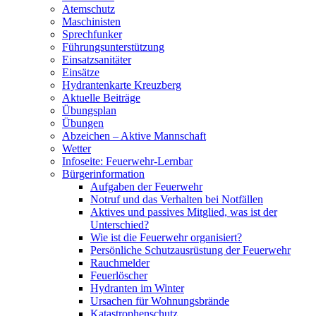
Atemschutz
Maschinisten
Sprechfunker
Führungsunterstützung
Einsatzsanitäter
Einsätze
Hydrantenkarte Kreuzberg
Aktuelle Beiträge
Übungsplan
Übungen
Abzeichen – Aktive Mannschaft
Wetter
Infoseite: Feuerwehr-Lernbar
Bürgerinformation
Aufgaben der Feuerwehr
Notruf und das Verhalten bei Notfällen
Aktives und passives Mitglied, was ist der
Unterschied?
Wie ist die Feuerwehr organisiert?
Persönliche Schutzausrüstung der Feuerwehr
Rauchmelder
Feuerlöscher
Hydranten im Winter
Ursachen für Wohnungsbrände
Katastrophenschutz