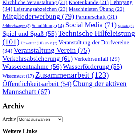
Lehrgang
Kirchliche Veranstaltung
(21)
Knotenkunde
(21)
(34)
Leistungsabzeichen
(23)
Maschinisten Übung
(22)
Mitgliederwerbung
(79)
Partnerschaft
(31)
Social Media
(71)
Schulübung
(14)
Schlauchwagen
(8)
Spende
(6)
Technische Hilfeleistung
Spiel und Spaß
(55)
(101)
Veranstaltung der Dorfvereine
Unwetter
(10)
UVV
(7)
Veranstaltung Verein
(75)
(34)
Verkehrsabsicherung
(61)
Verkehrsunfall
(29)
Wasserentnahme
(56)
Wasserförderung
(55)
Zusammenarbeit
(123)
Wissenstest
(17)
Übung der aktiven
Öffentlichkeitsarbeit
(54)
Mannschaft
(67)
Archiv
Archiv
Weitere Links