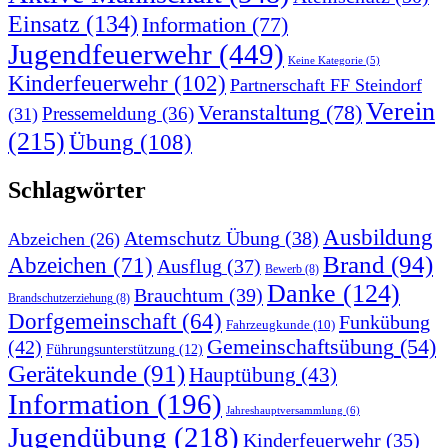
Einsatz
(134)
Information
(77)
Jugendfeuerwehr
(449)
Keine Kategorie
(5)
Kinderfeuerwehr
(102)
Partnerschaft FF Steindorf
Verein
Veranstaltung
(78)
Pressemeldung
(36)
(31)
(215)
Übung
(108)
Schlagwörter
Ausbildung
Atemschutz Übung
(38)
Abzeichen
(26)
Brand
(94)
Abzeichen
(71)
Ausflug
(37)
Bewerb
(8)
Danke
(124)
Brauchtum
(39)
Brandschutzerziehung
(8)
Dorfgemeinschaft
(64)
Funkübung
Fahrzeugkunde
(10)
Gemeinschaftsübung
(54)
(42)
Führungsunterstützung
(12)
Gerätekunde
(91)
Hauptübung
(43)
Information
(196)
Jahreshauptversammlung
(6)
Jugendübung
(218)
Kinderfeuerwehr
(35)