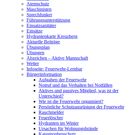
Atemschutz
Maschinisten
Sprechfunker
Führungsunterstützung
Einsatzsanitäter
Einsätze
Hydrantenkarte Kreuzberg
Aktuelle Beiträge
Übungsplan
Übungen
Abzeichen – Aktive Mannschaft
Wetter
Infoseite: Feuerwehr-Lernbar
Bürgerinformation
Aufgaben der Feuerwehr
Notruf und das Verhalten bei Notfällen
Aktives und passives Mitglied, was ist der
Unterschied?
Wie ist die Feuerwehr organisiert?
Persönliche Schutzausrüstung der Feuerwehr
Rauchmelder
Feuerlöscher
Hydranten im Winter
Ursachen für Wohnungsbrände
Katastrophenschutz