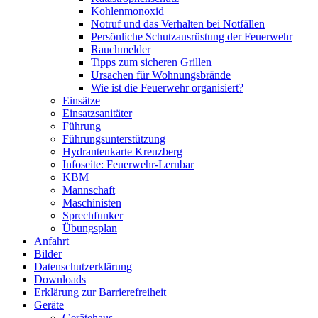
Kohlenmonoxid
Notruf und das Verhalten bei Notfällen
Persönliche Schutzausrüstung der Feuerwehr
Rauchmelder
Tipps zum sicheren Grillen
Ursachen für Wohnungsbrände
Wie ist die Feuerwehr organisiert?
Einsätze
Einsatzsanitäter
Führung
Führungsunterstützung
Hydrantenkarte Kreuzberg
Infoseite: Feuerwehr-Lernbar
KBM
Mannschaft
Maschinisten
Sprechfunker
Übungsplan
Anfahrt
Bilder
Datenschutzerklärung
Downloads
Erklärung zur Barriere­frei­heit
Geräte
Gerätehaus