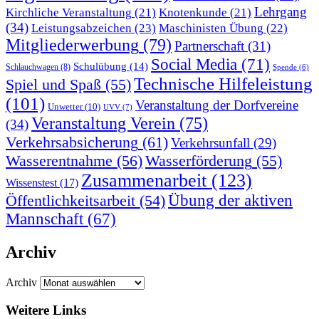
Lehrgang
Kirchliche Veranstaltung
(21)
Knotenkunde
(21)
(34)
Leistungsabzeichen
(23)
Maschinisten Übung
(22)
Mitgliederwerbung
(79)
Partnerschaft
(31)
Social Media
(71)
Schulübung
(14)
Schlauchwagen
(8)
Spende
(6)
Technische Hilfeleistung
Spiel und Spaß
(55)
(101)
Veranstaltung der Dorfvereine
Unwetter
(10)
UVV
(7)
Veranstaltung Verein
(75)
(34)
Verkehrsabsicherung
(61)
Verkehrsunfall
(29)
Wasserentnahme
(56)
Wasserförderung
(55)
Zusammenarbeit
(123)
Wissenstest
(17)
Übung der aktiven
Öffentlichkeitsarbeit
(54)
Mannschaft
(67)
Archiv
Archiv
Weitere Links