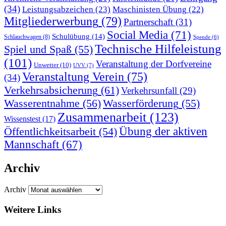
(34)
Leistungsabzeichen
(23)
Maschinisten Übung
(22)
Mitgliederwerbung
(79)
Partnerschaft
(31)
Social Media
(71)
Schulübung
(14)
Schlauchwagen
(8)
Spende
(6)
Technische Hilfeleistung
Spiel und Spaß
(55)
(101)
Veranstaltung der Dorfvereine
Unwetter
(10)
UVV
(7)
Veranstaltung Verein
(75)
(34)
Verkehrsabsicherung
(61)
Verkehrsunfall
(29)
Wasserentnahme
(56)
Wasserförderung
(55)
Zusammenarbeit
(123)
Wissenstest
(17)
Übung der aktiven
Öffentlichkeitsarbeit
(54)
Mannschaft
(67)
Archiv
Archiv
Weitere Links