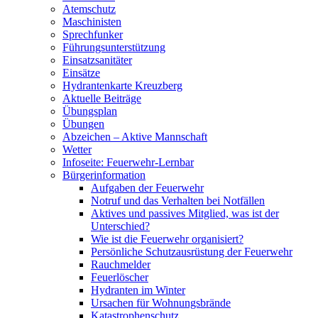
Atemschutz
Maschinisten
Sprechfunker
Führungsunterstützung
Einsatzsanitäter
Einsätze
Hydrantenkarte Kreuzberg
Aktuelle Beiträge
Übungsplan
Übungen
Abzeichen – Aktive Mannschaft
Wetter
Infoseite: Feuerwehr-Lernbar
Bürgerinformation
Aufgaben der Feuerwehr
Notruf und das Verhalten bei Notfällen
Aktives und passives Mitglied, was ist der
Unterschied?
Wie ist die Feuerwehr organisiert?
Persönliche Schutzausrüstung der Feuerwehr
Rauchmelder
Feuerlöscher
Hydranten im Winter
Ursachen für Wohnungsbrände
Katastrophenschutz