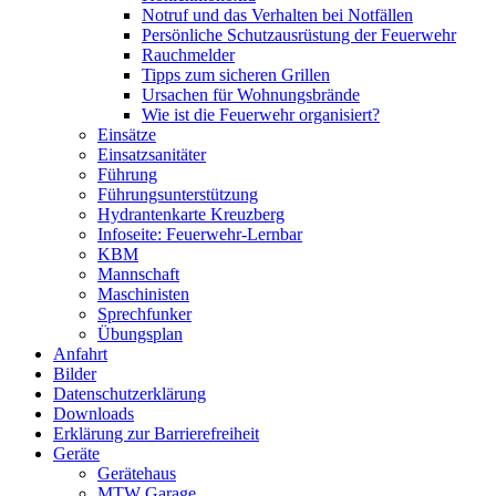
Notruf und das Verhalten bei Notfällen
Persönliche Schutzausrüstung der Feuerwehr
Rauchmelder
Tipps zum sicheren Grillen
Ursachen für Wohnungsbrände
Wie ist die Feuerwehr organisiert?
Einsätze
Einsatzsanitäter
Führung
Führungsunterstützung
Hydrantenkarte Kreuzberg
Infoseite: Feuerwehr-Lernbar
KBM
Mannschaft
Maschinisten
Sprechfunker
Übungsplan
Anfahrt
Bilder
Datenschutzerklärung
Downloads
Erklärung zur Barriere­frei­heit
Geräte
Gerätehaus
MTW Garage