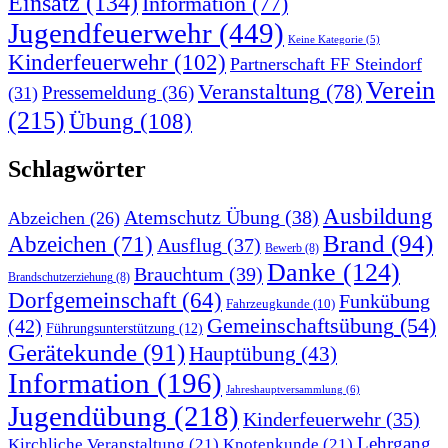
Einsatz
(134)
Information
(77)
Jugendfeuerwehr
(449)
Keine Kategorie
(5)
Kinderfeuerwehr
(102)
Partnerschaft FF Steindorf
Verein
Veranstaltung
(78)
Pressemeldung
(36)
(31)
(215)
Übung
(108)
Schlagwörter
Ausbildung
Atemschutz Übung
(38)
Abzeichen
(26)
Brand
(94)
Abzeichen
(71)
Ausflug
(37)
Bewerb
(8)
Danke
(124)
Brauchtum
(39)
Brandschutzerziehung
(8)
Dorfgemeinschaft
(64)
Funkübung
Fahrzeugkunde
(10)
Gemeinschaftsübung
(54)
(42)
Führungsunterstützung
(12)
Gerätekunde
(91)
Hauptübung
(43)
Information
(196)
Jahreshauptversammlung
(6)
Jugendübung
(218)
Kinderfeuerwehr
(35)
Lehrgang
Kirchliche Veranstaltung
(21)
Knotenkunde
(21)