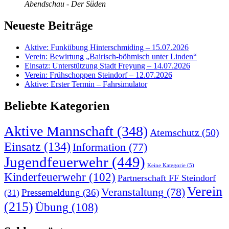
Abendschau - Der Süden
Neueste Beiträge
Aktive: Funkübung Hinterschmiding – 15.07.2026
Verein: Bewirtung „Bairisch-böhmisch unter Linden“
Einsatz: Unterstützung Stadt Freyung – 14.07.2026
Verein: Frühschoppen Steindorf – 12.07.2026
Aktive: Erster Termin – Fahrsimulator
Beliebte Kategorien
Aktive Mannschaft
(348)
Atemschutz
(50)
Einsatz
(134)
Information
(77)
Jugendfeuerwehr
(449)
Keine Kategorie
(5)
Kinderfeuerwehr
(102)
Partnerschaft FF Steindorf
Verein
Veranstaltung
(78)
Pressemeldung
(36)
(31)
(215)
Übung
(108)