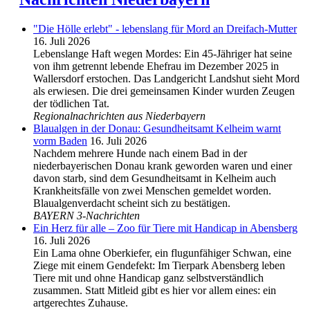
"Die Hölle erlebt" - lebenslang für Mord an Dreifach-Mutter
16. Juli 2026
Lebenslange Haft wegen Mordes: Ein 45-Jähriger hat seine
von ihm getrennt lebende Ehefrau im Dezember 2025 in
Wallersdorf erstochen. Das Landgericht Landshut sieht Mord
als erwiesen. Die drei gemeinsamen Kinder wurden Zeugen
der tödlichen Tat.
Regionalnachrichten aus Niederbayern
Blaualgen in der Donau: Gesundheitsamt Kelheim warnt
vorm Baden
16. Juli 2026
Nachdem mehrere Hunde nach einem Bad in der
niederbayerischen Donau krank geworden waren und einer
davon starb, sind dem Gesundheitsamt in Kelheim auch
Krankheitsfälle von zwei Menschen gemeldet worden.
Blaualgenverdacht scheint sich zu bestätigen.
BAYERN 3-Nachrichten
Ein Herz für alle – Zoo für Tiere mit Handicap in Abensberg
16. Juli 2026
Ein Lama ohne Oberkiefer, ein flugunfähiger Schwan, eine
Ziege mit einem Gendefekt: Im Tierpark Abensberg leben
Tiere mit und ohne Handicap ganz selbstverständlich
zusammen. Statt Mitleid gibt es hier vor allem eines: ein
artgerechtes Zuhause.