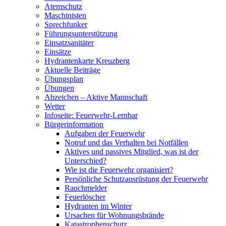
Atemschutz
Maschinisten
Sprechfunker
Führungsunterstützung
Einsatzsanitäter
Einsätze
Hydrantenkarte Kreuzberg
Aktuelle Beiträge
Übungsplan
Übungen
Abzeichen – Aktive Mannschaft
Wetter
Infoseite: Feuerwehr-Lernbar
Bürgerinformation
Aufgaben der Feuerwehr
Notruf und das Verhalten bei Notfällen
Aktives und passives Mitglied, was ist der
Unterschied?
Wie ist die Feuerwehr organisiert?
Persönliche Schutzausrüstung der Feuerwehr
Rauchmelder
Feuerlöscher
Hydranten im Winter
Ursachen für Wohnungsbrände
Katastrophenschutz