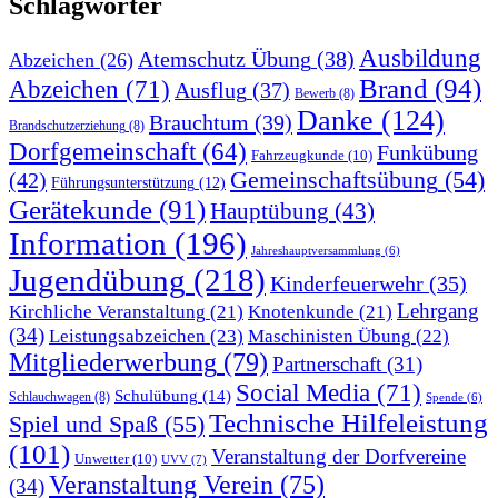
Schlagwörter
Ausbildung
Atemschutz Übung
(38)
Abzeichen
(26)
Brand
(94)
Abzeichen
(71)
Ausflug
(37)
Bewerb
(8)
Danke
(124)
Brauchtum
(39)
Brandschutzerziehung
(8)
Dorfgemeinschaft
(64)
Funkübung
Fahrzeugkunde
(10)
Gemeinschaftsübung
(54)
(42)
Führungsunterstützung
(12)
Gerätekunde
(91)
Hauptübung
(43)
Information
(196)
Jahreshauptversammlung
(6)
Jugendübung
(218)
Kinderfeuerwehr
(35)
Lehrgang
Kirchliche Veranstaltung
(21)
Knotenkunde
(21)
(34)
Leistungsabzeichen
(23)
Maschinisten Übung
(22)
Mitgliederwerbung
(79)
Partnerschaft
(31)
Social Media
(71)
Schulübung
(14)
Schlauchwagen
(8)
Spende
(6)
Technische Hilfeleistung
Spiel und Spaß
(55)
(101)
Veranstaltung der Dorfvereine
Unwetter
(10)
UVV
(7)
Veranstaltung Verein
(75)
(34)