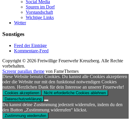
Social Media
Spuren im Dorf
Vorstandschaft
Wichtige Links
Wetter
Sonstiges
Feed der Einträge
Kommentare-Feed
Copyright © 2026 Freiwillige Feuerwehr Kreuzberg. Alle Rechte
vorbehalten.
Screenr parallax theme
von FameThemes
Diese Website benutzt Cookies. Du kannst alle Cookies akzeptieren
oder die Website nur mit den funktional notwendigen Cookies
nutzen. Herzlichen Dank für dein Interesse an unserer Feuerwehr!
Cookies akzeptieren
Nicht erforderliche Cookies ablehnen
Datenschutzerklärung
Du kannst deine Zustimmung jederzeit widerrufen, indem du den
den Button „Zustimmung widerrufen“ klickst.
Zustimmung wiederrufen