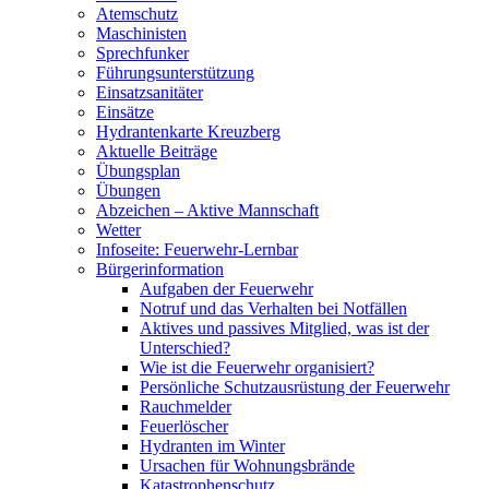
Atemschutz
Maschinisten
Sprechfunker
Führungsunterstützung
Einsatzsanitäter
Einsätze
Hydrantenkarte Kreuzberg
Aktuelle Beiträge
Übungsplan
Übungen
Abzeichen – Aktive Mannschaft
Wetter
Infoseite: Feuerwehr-Lernbar
Bürgerinformation
Aufgaben der Feuerwehr
Notruf und das Verhalten bei Notfällen
Aktives und passives Mitglied, was ist der
Unterschied?
Wie ist die Feuerwehr organisiert?
Persönliche Schutzausrüstung der Feuerwehr
Rauchmelder
Feuerlöscher
Hydranten im Winter
Ursachen für Wohnungsbrände
Katastrophenschutz