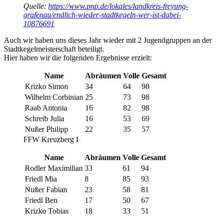
Quelle:
https://www.pnp.de/lokales/landkreis-freyung-
grafenau/endlich-wieder-stadtkegeln-wer-ist-dabei-
10876691
Auch wir haben uns dieses Jahr wieder mit 2 Jugendgruppen an der
Stadtkegelmeisterschaft beteiligt.
Hier haben wir die folgenden Ergebnisse erzielt:
Name
Abräumen
Volle
Gesamt
Krizko Simon
34
64
98
Wilhelm Corbinian
25
73
98
Raab Antonia
16
82
98
Schreib Julia
16
53
69
Nußer Philipp
22
35
57
FFW Kreuzberg I
Name
Abräumen
Volle
Gesamt
Rodler Maximilian
33
61
94
Friedl Mia
8
85
93
Nußer Fabian
23
58
81
Friedl Ben
17
50
67
Krizko Tobias
18
33
51