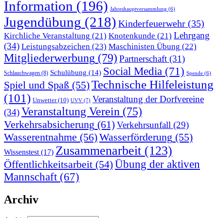
Information
(196)
Jahreshauptversammlung
(6)
Jugendübung
(218)
Kinderfeuerwehr
(35)
Lehrgang
Kirchliche Veranstaltung
(21)
Knotenkunde
(21)
(34)
Leistungsabzeichen
(23)
Maschinisten Übung
(22)
Mitgliederwerbung
(79)
Partnerschaft
(31)
Social Media
(71)
Schulübung
(14)
Schlauchwagen
(8)
Spende
(6)
Technische Hilfeleistung
Spiel und Spaß
(55)
(101)
Veranstaltung der Dorfvereine
Unwetter
(10)
UVV
(7)
Veranstaltung Verein
(75)
(34)
Verkehrsabsicherung
(61)
Verkehrsunfall
(29)
Wasserentnahme
(56)
Wasserförderung
(55)
Zusammenarbeit
(123)
Wissenstest
(17)
Übung der aktiven
Öffentlichkeitsarbeit
(54)
Mannschaft
(67)
Archiv