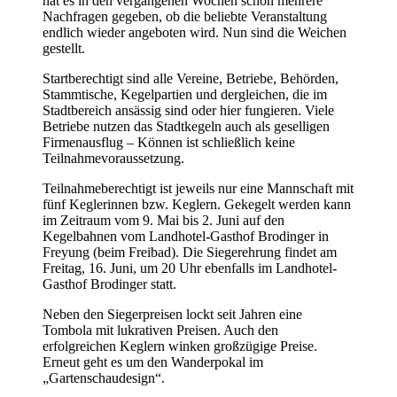
hat es in den vergangenen Wochen schon mehrere
Nachfragen gegeben, ob die beliebte Veranstaltung
endlich wieder angeboten wird. Nun sind die Weichen
gestellt.
Startberechtigt sind alle Vereine, Betriebe, Behörden,
Stammtische, Kegelpartien und dergleichen, die im
Stadtbereich ansässig sind oder hier fungieren. Viele
Betriebe nutzen das Stadtkegeln auch als geselligen
Firmenausflug – Können ist schließlich keine
Teilnahmevoraussetzung.
Teilnahmeberechtigt ist jeweils nur eine Mannschaft mit
fünf Keglerinnen bzw. Keglern. Gekegelt werden kann
im Zeitraum vom 9. Mai bis 2. Juni auf den
Kegelbahnen vom Landhotel-Gasthof Brodinger in
Freyung (beim Freibad). Die Siegerehrung findet am
Freitag, 16. Juni, um 20 Uhr ebenfalls im Landhotel-
Gasthof Brodinger statt.
Neben den Siegerpreisen lockt seit Jahren eine
Tombola mit lukrativen Preisen. Auch den
erfolgreichen Keglern winken großzügige Preise.
Erneut geht es um den Wanderpokal im
„Gartenschaudesign“.