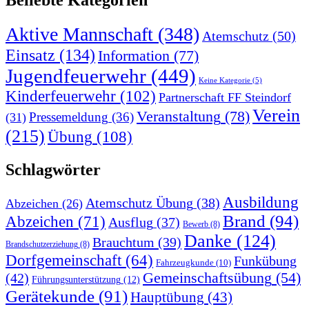
Aktive Mannschaft
(348)
Atemschutz
(50)
Einsatz
(134)
Information
(77)
Jugendfeuerwehr
(449)
Keine Kategorie
(5)
Kinderfeuerwehr
(102)
Partnerschaft FF Steindorf
Verein
Veranstaltung
(78)
Pressemeldung
(36)
(31)
(215)
Übung
(108)
Schlagwörter
Ausbildung
Atemschutz Übung
(38)
Abzeichen
(26)
Brand
(94)
Abzeichen
(71)
Ausflug
(37)
Bewerb
(8)
Danke
(124)
Brauchtum
(39)
Brandschutzerziehung
(8)
Dorfgemeinschaft
(64)
Funkübung
Fahrzeugkunde
(10)
Gemeinschaftsübung
(54)
(42)
Führungsunterstützung
(12)
Gerätekunde
(91)
Hauptübung
(43)