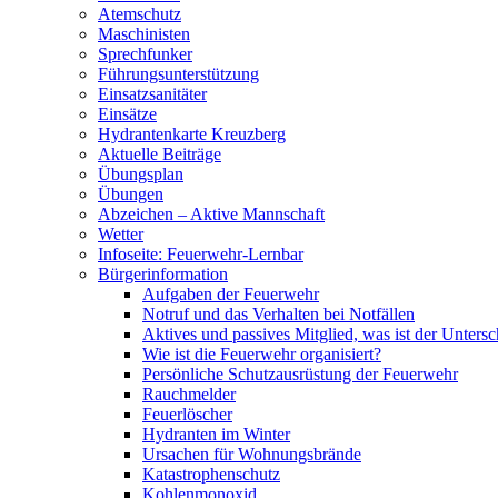
Atemschutz
Maschinisten
Sprechfunker
Führungsunterstützung
Einsatzsanitäter
Einsätze
Hydrantenkarte Kreuzberg
Aktuelle Beiträge
Übungsplan
Übungen
Abzeichen – Aktive Mannschaft
Wetter
Infoseite: Feuerwehr-Lernbar
Bürgerinformation
Aufgaben der Feuerwehr
Notruf und das Verhalten bei Notfällen
Aktives und passives Mitglied, was ist der Untersc
Wie ist die Feuerwehr organisiert?
Persönliche Schutzausrüstung der Feuerwehr
Rauchmelder
Feuerlöscher
Hydranten im Winter
Ursachen für Wohnungsbrände
Katastrophenschutz
Kohlenmonoxid