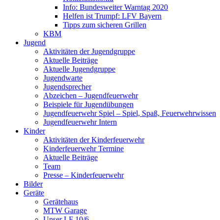
Info: Bundesweiter Warntag 2020
Helfen ist Trumpf: LFV Bayern
Tipps zum sicheren Grillen
KBM
Jugend
Aktivitäten der Jugendgruppe
Aktuelle Beiträge
Aktuelle Jugendgruppe
Jugendwarte
Jugendsprecher
Abzeichen – Jugendfeuerwehr
Beispiele für Jugendübungen
Jugendfeuerwehr Spiel – Spiel, Spaß, Feuerwehrwissen
Jugendfeuerwehr Intern
Kinder
Aktivitäten der Kinderfeuerwehr
Kinderfeuerwehr Termine
Aktuelle Beiträge
Team
Presse – Kinderfeuerwehr
Bilder
Geräte
Gerätehaus
MTW Garage
Unser LF 10/6