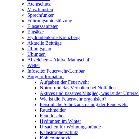
Atemschutz
Maschinisten
Sprechfunker
Führungsunterstützung
Einsatzsanitäter
Einsätze
Hydrantenkarte Kreuzberg
Aktuelle Beiträge
Übungsplan
Übungen
Abzeichen – Aktive Mannschaft
Wetter
Infoseite: Feuerwehr-Lernbar
Bürgerinformation
Aufgaben der Feuerwehr
Notruf und das Verhalten bei Notfällen
Aktives und passives Mitglied, was ist der Untersc
Wie ist die Feuerwehr organisiert?
Persönliche Schutzausrüstung der Feuerwehr
Rauchmelder
Feuerlöscher
Hydranten im Winter
Ursachen für Wohnungsbrände
Katastrophenschutz
Kohlenmonoxid