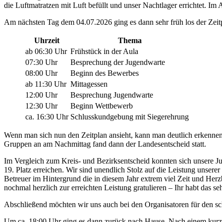
die Luftmatratzen mit Luft befüllt und unser Nachtlager errichtet. 
Am nächsten Tag dem 04.07.2026 ging es dann sehr früh los der Zeitp
Uhrzeit
Thema
ab 06:30 Uhr
Frühstück in der Aula
07:30 Uhr
Besprechung der Jugendwarte
08:00 Uhr
Beginn des Bewerbes
ab 11:30 Uhr
Mittagessen
12:00 Uhr
Besprechung Jugendwarte
12:30 Uhr
Beginn Wettbewerb
ca. 16:30 Uhr
Schlusskundgebung mit Siegerehrung
Wenn man sich nun den Zeitplan ansieht, kann man deutlich erkennen,
Gruppen an am Nachmittag fand dann der Landesentscheid statt.
Im Vergleich zum Kreis- und Bezirksentscheid konnten sich unsere J
19. Platz erreichen. Wir sind unendlich Stolz auf die Leistung unser
Betreuer im Hintergrund die in diesem Jahr extrem viel Zeit und Her
nochmal herzlich zur erreichten Leistung gratulieren – Ihr habt das se
Abschließend möchten wir uns auch bei den Organisatoren für den 
Um ca. 18:00 Uhr ging es dann zurück nach Hause. Nach einem kurz