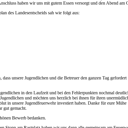
Im Anschluss haben wir uns mit gutem Essen versorgt und den Abend am
lan des Landesentscheids sah wie folgt aus:
 dass unsere Jugendlichen und die Betreuer den ganzen Tag gefordert 
ugendlichen in den Laufzeit und bei den Fehlerpunkten nochmal deutli
er Jugendlichen und möchten uns herzlich bei ihnen für ihren unermüdl
zblut in unsere Jugendfeuerwehr investiert haben. Danke für eure Müh
hr gut gemacht.
schönen Bewerb bedanken.
en Stopp am Rastplatz haben wir uns dann alle gemeinsam am Feuerwe