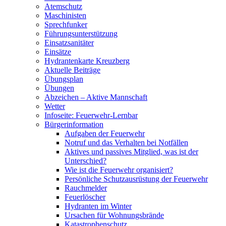
Atemschutz
Maschinisten
Sprechfunker
Führungsunterstützung
Einsatzsanitäter
Einsätze
Hydrantenkarte Kreuzberg
Aktuelle Beiträge
Übungsplan
Übungen
Abzeichen – Aktive Mannschaft
Wetter
Infoseite: Feuerwehr-Lernbar
Bürgerinformation
Aufgaben der Feuerwehr
Notruf und das Verhalten bei Notfällen
Aktives und passives Mitglied, was ist der
Unterschied?
Wie ist die Feuerwehr organisiert?
Persönliche Schutzausrüstung der Feuerwehr
Rauchmelder
Feuerlöscher
Hydranten im Winter
Ursachen für Wohnungsbrände
Katastrophenschutz