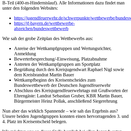
B-Teil (400-m-Hindernislauf). Alle Informationen dazu findet man
unter den folgenden Websites:
https://jugendfeuerwehr.de/schwerpunkte/wettbewerbe/bundes
https://jf-bayern.de/wettbewerbe-
abzeichen/bundeswettbewerb
Wie sah der grobe Zeitplan des Wettbewerbs aus:
Anreise der Wettkampfgruppen und Wertungsrichter,
Anmeldung
Bewerterbesprechung/-Einweisung, Platzabnahme
Antreten der Wettkampfgruppen am Sportplatz
Begrüßung durch den Kreisjugendwart Raphael Nigl sowie
dem Kreisbrandrat Martin Bauer
Wettkampfbeginn des Kreisentscheides zum
Bundeswettbewerb der Deutschen Jugendfeuerwehr
Abschluss des Kreisjugendfeuerwehrtags mit Grußworten der
Ehrengäste: Landrat Sebastian Gruber, KBR Martin Bauer,
Bürgermeister Heinz Pollak, anschließend Siegerehrung
Nun aber das wirklich Spannende – wie sah das Ergebnis aus?
Unsere beiden Jugendgruppen konnten einen hervorragenden 3. und
4. Platz im Kreisentscheid belegen.