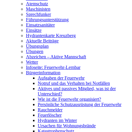
Atemschutz
Maschinisten
Sprechfunker
Führungsunterstützung
Einsatzsanitäter
Einsätze
Hydrantenkarte Kreuzberg
Aktuelle Beiträge
Übungsplan
Übungen
Abzeichen – Aktive Mannschaft
Wetter
Infoseite: Feuerwehr-Lernbar
Bürgerinformation
Aufgaben der Feuerwehr
Notruf und das Verhalten bei Notfällen
Aktives und passives Mitglied, was ist der
Unterschied?
Wie ist die Feuerwehr organisiert?
Persönliche Schutzausrüstung der Feuerwehr
Rauchmelder
Feuerlöscher
Hydranten im Winter
Ursachen für Wohnungsbrände
Katastrophenschutz