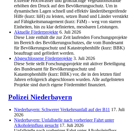
Extreme Hochwasser und großflächige Vegetationsbrände
erhöhen den Druck auf den Bevölkerungsschutz. Um in
dynamischen Lagen schnell und effektiv länderübergreifende
Hilfe (kurz: lüH) zu leisten, setzen Bund und Länder verstärkt
auf Fähigkeitsmanagement (kurz: FäM) – weg von starren
Einheiten, hin zu klar definierten, messbaren Leistungen.
Aktuelle Förderprojekte
6. Juli 2026
Diese Liste enthält die zur Zeit laufenden Forschungsprojekte
im Bereich des Be­völkerungs­schutzes, die vom Bundesamt
für Bevölkerungsschutz und Katastrophenhilfe (kurz: BBK)
beauftragt und gefördert werden.
Abgeschlos­sene Förderprojekte
3. Juli 2026
Diese Seite stellt Forschungsprojekte mit aktiver Beteiligung
des Bundesamt für Bevölkerungsschutz und
Katastrophenhilfe (kurz: BBK) vor, die in den letzten fünf
Jahren erfolgreich abgeschlossen wurden. Alle aufgelisteten
Projekte sind durch eigene Fördermittel finanziert.
Polizei Niederbayern
Niederbayern: Schwerer Verkehrsunfall auf der B11
17. Juli
2026
Niederbayern: Unfallstelle nach vorheriger Fahrt unter
Alkoholeinfluss gesucht
17. Juli 2026
Unfallstelle nach vorheriger Fahrt unter Alkoholeinfluss