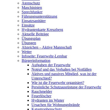
Atemschutz
Maschinisten
Sprechfunker
Führungsunterstützung
Einsatzsanitäter
Einsätze
Hydrantenkarte Kreuzberg
Aktuelle Beiträge
Übungsplan
Übungen
Abzeichen – Aktive Mannschaft
Wetter
Infoseite: Feuerwehr-Lernbar
Bürgerinformation
Aufgaben der Feuerwehr
Notruf und das Verhalten bei Notfällen
Aktives und passives Mitglied, was ist der
Unterschied?
Wie ist die Feuerwehr organisiert?
Persönliche Schutzausrüstung der Feuerwehr
Rauchmelder
Feuerlöscher
Hydranten im Winter
Ursachen für Wohnungsbrände
Katastrophenschutz