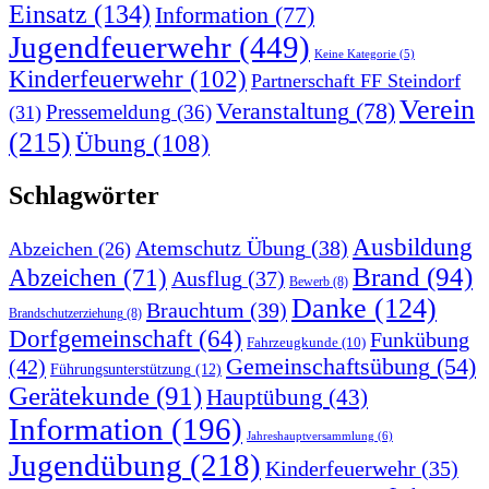
Einsatz
(134)
Information
(77)
Jugendfeuerwehr
(449)
Keine Kategorie
(5)
Kinderfeuerwehr
(102)
Partnerschaft FF Steindorf
Verein
Veranstaltung
(78)
Pressemeldung
(36)
(31)
(215)
Übung
(108)
Schlagwörter
Ausbildung
Atemschutz Übung
(38)
Abzeichen
(26)
Brand
(94)
Abzeichen
(71)
Ausflug
(37)
Bewerb
(8)
Danke
(124)
Brauchtum
(39)
Brandschutzerziehung
(8)
Dorfgemeinschaft
(64)
Funkübung
Fahrzeugkunde
(10)
Gemeinschaftsübung
(54)
(42)
Führungsunterstützung
(12)
Gerätekunde
(91)
Hauptübung
(43)
Information
(196)
Jahreshauptversammlung
(6)
Jugendübung
(218)
Kinderfeuerwehr
(35)