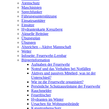
Atemschutz
Maschinisten
Sprechfunker
Führungsunterstützung
Einsatzsanitäter
Einsätze
Hydrantenkarte Kreuzberg
Aktuelle Beiträge
Übungsplan
Übungen
Abzeichen – Aktive Mannschaft
Wetter
Infoseite: Feuerwehr-Lernbar
Bürgerinformation
Aufgaben der Feuerwehr
Notruf und das Verhalten bei Notfällen
Aktives und passives Mitglied, was ist der
Unterschied?
Wie ist die Feuerwehr organisiert?
Persönliche Schutzausrüstung der Feuerwehr
Rauchmelder
Feuerlöscher
Hydranten im Winter
Ursachen für Wohnungsbrände
Katastrophenschutz