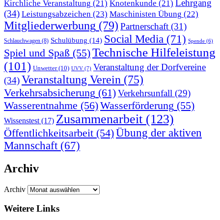
Lehrgang
Kirchliche Veranstaltung
(21)
Knotenkunde
(21)
(34)
Leistungsabzeichen
(23)
Maschinisten Übung
(22)
Mitgliederwerbung
(79)
Partnerschaft
(31)
Social Media
(71)
Schulübung
(14)
Schlauchwagen
(8)
Spende
(6)
Technische Hilfeleistung
Spiel und Spaß
(55)
(101)
Veranstaltung der Dorfvereine
Unwetter
(10)
UVV
(7)
Veranstaltung Verein
(75)
(34)
Verkehrsabsicherung
(61)
Verkehrsunfall
(29)
Wasserentnahme
(56)
Wasserförderung
(55)
Zusammenarbeit
(123)
Wissenstest
(17)
Übung der aktiven
Öffentlichkeitsarbeit
(54)
Mannschaft
(67)
Archiv
Archiv
Weitere Links