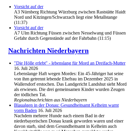
Vorsicht auf der
A3 Nürnberg Richtung Würzburg zwischen Raststätte Haidt
Nord und Kitzingen/Schwarzach liegt eine Metallstange
(11:37)
Vorsicht auf der
A7 Ulm Richtung Füssen zwischen Nesselwang und Füssen
Gefahr durch Gegenstände auf der Fahrbahn (11:15)
Nachrichten Niederbayern
"Die Hölle erlebt" - lebenslang für Mord an Dreifach-Mutter
16. Juli 2026
Lebenslange Haft wegen Mordes: Ein 45-Jähriger hat seine
von ihm getrennt lebende Ehefrau im Dezember 2025 in
Wallersdorf erstochen. Das Landgericht Landshut sieht Mord
als erwiesen. Die drei gemeinsamen Kinder wurden Zeugen
der tödlichen Tat.
Regionalnachrichten aus Niederbayern
Blaualgen in der Donau: Gesundheitsamt Kelheim warnt
vorm Baden
16. Juli 2026
Nachdem mehrere Hunde nach einem Bad in der
niederbayerischen Donau krank geworden waren und einer
davon starb, sind dem Gesundheitsamt in Kelheim auch