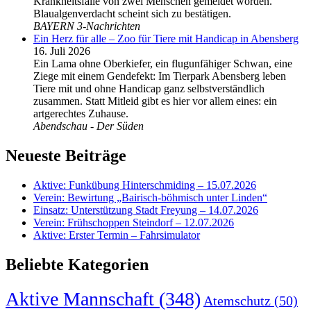
Krankheitsfälle von zwei Menschen gemeldet worden.
Blaualgenverdacht scheint sich zu bestätigen.
BAYERN 3-Nachrichten
Ein Herz für alle – Zoo für Tiere mit Handicap in Abensberg
16. Juli 2026
Ein Lama ohne Oberkiefer, ein flugunfähiger Schwan, eine
Ziege mit einem Gendefekt: Im Tierpark Abensberg leben
Tiere mit und ohne Handicap ganz selbstverständlich
zusammen. Statt Mitleid gibt es hier vor allem eines: ein
artgerechtes Zuhause.
Abendschau - Der Süden
Neueste Beiträge
Aktive: Funkübung Hinterschmiding – 15.07.2026
Verein: Bewirtung „Bairisch-böhmisch unter Linden“
Einsatz: Unterstützung Stadt Freyung – 14.07.2026
Verein: Frühschoppen Steindorf – 12.07.2026
Aktive: Erster Termin – Fahrsimulator
Beliebte Kategorien
Aktive Mannschaft
(348)
Atemschutz
(50)