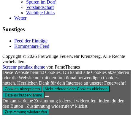
Spuren im Dorf
Vorstandschaft
Wichtige Links
Wetter
Sonstiges
Feed der Einträge
Kommentare-Feed
Copyright © 2026 Freiwillige Feuerwehr Kreuzberg. Alle Rechte
vorbehalten.
Screenr parallax theme
von FameThemes
Diese Website benutzt Cookies. Du kannst alle Cookies akzeptieren
oder die Website nur mit den funktional notwendigen Cookies
nutzen. Herzlichen Dank für dein Interesse an unserer Feuerwehr!
Cookies akzeptieren
Nicht erforderliche Cookies ablehnen
Datenschutzerklärung
Du kannst deine Zustimmung jederzeit widerrufen, indem du den
den Button „Zustimmung widerrufen“ klickst.
Zustimmung wiederrufen