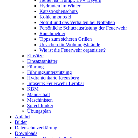
Helfen ist Trumpf: LFV Bayern
Hydranten im Winter
Katastrophenschutz
Kohlenmonoxid
Notruf und das Verhalten bei Notfällen
Persönliche Schutzausrüstung der Feuerwehr
Rauchmelder
Tipps zum sicheren Grillen
Ursachen für Wohnungsbrände
Wie ist die Feuerwehr organisiert?
Einsätze
Einsatzsanitäter
Führung
Führungsunterstützung
Hydrantenkarte Kreuzberg
Infoseite: Feuerwehr-Lernbar
KBM
Mannschaft
Maschinisten
Sprechfunker
Übungsplan
Anfahrt
Bilder
Datenschutzerklärung
Downloads