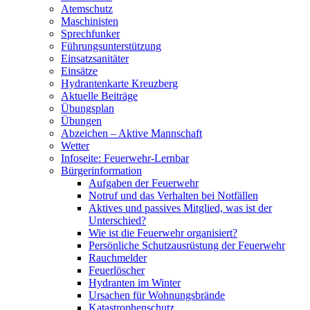
Atemschutz
Maschinisten
Sprechfunker
Führungsunterstützung
Einsatzsanitäter
Einsätze
Hydrantenkarte Kreuzberg
Aktuelle Beiträge
Übungsplan
Übungen
Abzeichen – Aktive Mannschaft
Wetter
Infoseite: Feuerwehr-Lernbar
Bürgerinformation
Aufgaben der Feuerwehr
Notruf und das Verhalten bei Notfällen
Aktives und passives Mitglied, was ist der
Unterschied?
Wie ist die Feuerwehr organisiert?
Persönliche Schutzausrüstung der Feuerwehr
Rauchmelder
Feuerlöscher
Hydranten im Winter
Ursachen für Wohnungsbrände
Katastrophenschutz