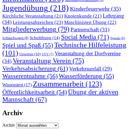
Jahreshauptversammlung
(6)
Jugendübung
(218)
Kinderfeuerwehr
(35)
Lehrgang
Kirchliche Veranstaltung
(21)
Knotenkunde
(21)
(34)
Leistungsabzeichen
(23)
Maschinisten Übung
(22)
Mitgliederwerbung
(79)
Partnerschaft
(31)
Social Media
(71)
Schulübung
(14)
Schlauchwagen
(8)
Spende
(6)
Technische Hilfeleistung
Spiel und Spaß
(55)
(101)
Veranstaltung der Dorfvereine
Unwetter
(10)
UVV
(7)
Veranstaltung Verein
(75)
(34)
Verkehrsabsicherung
(61)
Verkehrsunfall
(29)
Wasserentnahme
(56)
Wasserförderung
(55)
Zusammenarbeit
(123)
Wissenstest
(17)
Übung der aktiven
Öffentlichkeitsarbeit
(54)
Mannschaft
(67)
Archiv
Archiv