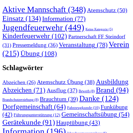
Aktive Mannschaft
(348)
Atemschutz
(50)
Einsatz
(134)
Information
(77)
Jugendfeuerwehr
(449)
Keine Kategorie
(5)
Kinderfeuerwehr
(102)
Partnerschaft FF Steindorf
Verein
Veranstaltung
(78)
Pressemeldung
(36)
(31)
(215)
Übung
(108)
Schlagwörter
Ausbildung
Atemschutz Übung
(38)
Abzeichen
(26)
Brand
(94)
Abzeichen
(71)
Ausflug
(37)
Bewerb
(8)
Danke
(124)
Brauchtum
(39)
Brandschutzerziehung
(8)
Dorfgemeinschaft
(64)
Funkübung
Fahrzeugkunde
(10)
Gemeinschaftsübung
(54)
(42)
Führungsunterstützung
(12)
Gerätekunde
(91)
Hauptübung
(43)
Information
(196)