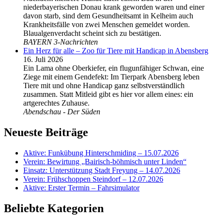
niederbayerischen Donau krank geworden waren und einer
davon starb, sind dem Gesundheitsamt in Kelheim auch
Krankheitsfälle von zwei Menschen gemeldet worden.
Blaualgenverdacht scheint sich zu bestätigen.
BAYERN 3-Nachrichten
Ein Herz für alle – Zoo für Tiere mit Handicap in Abensberg
16. Juli 2026
Ein Lama ohne Oberkiefer, ein flugunfähiger Schwan, eine
Ziege mit einem Gendefekt: Im Tierpark Abensberg leben
Tiere mit und ohne Handicap ganz selbstverständlich
zusammen. Statt Mitleid gibt es hier vor allem eines: ein
artgerechtes Zuhause.
Abendschau - Der Süden
Neueste Beiträge
Aktive: Funkübung Hinterschmiding – 15.07.2026
Verein: Bewirtung „Bairisch-böhmisch unter Linden“
Einsatz: Unterstützung Stadt Freyung – 14.07.2026
Verein: Frühschoppen Steindorf – 12.07.2026
Aktive: Erster Termin – Fahrsimulator
Beliebte Kategorien