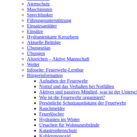
Atemschutz
Maschinisten
Sprechfunker
Führungsunterstützung
Einsatzsanitäter
Einsätze
Hydrantenkarte Kreuzberg
Aktuelle Beiträge
Übungsplan
Übungen
Abzeichen – Aktive Mannschaft
Wetter
Infoseite: Feuerwehr-Lernbar
Bürgerinformation
Aufgaben der Feuerwehr
Notruf und das Verhalten bei Notfällen
Aktives und passives Mitglied, was ist der Untersc
Wie ist die Feuerwehr organisiert?
Persönliche Schutzausrüstung der Feuerwehr
Rauchmelder
Feuerlöscher
Hydranten im Winter
Ursachen für Wohnungsbrände
Katastrophenschutz
Kohlenmonoxid