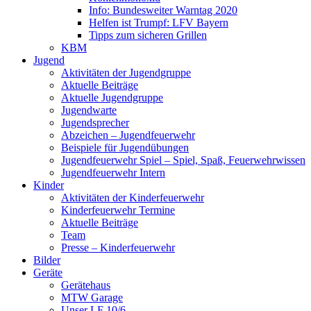
Info: Bundesweiter Warntag 2020
Helfen ist Trumpf: LFV Bayern
Tipps zum sicheren Grillen
KBM
Jugend
Aktivitäten der Jugendgruppe
Aktuelle Beiträge
Aktuelle Jugendgruppe
Jugendwarte
Jugendsprecher
Abzeichen – Jugendfeuerwehr
Beispiele für Jugendübungen
Jugendfeuerwehr Spiel – Spiel, Spaß, Feuerwehrwissen
Jugendfeuerwehr Intern
Kinder
Aktivitäten der Kinderfeuerwehr
Kinderfeuerwehr Termine
Aktuelle Beiträge
Team
Presse – Kinderfeuerwehr
Bilder
Geräte
Gerätehaus
MTW Garage
Unser LF 10/6