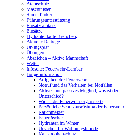
Atemschutz
Maschinisten
Sprechfunker
Führungsunterstützung
Einsatzsanitäter
Einsätze
Hydrantenkarte Kreuzberg
Aktuelle Beiträge
Übungsplan
Übungen
Abzeichen – Aktive Mannschaft
Wetter
Infoseite: Feuerwehr-Lernbar
Bürgerinformation
Aufgaben der Feuerwehr
Notruf und das Verhalten bei Notfällen
Aktives und passives Mitglied, was ist der
Unterschied?
Wie ist die Feuerwehr organisiert?
Persönliche Schutzausrüstung der Feuerwehr
Rauchmelder
Feuerlöscher
Hydranten im Winter
Ursachen für Wohnungsbrände
Katastrophenschutz