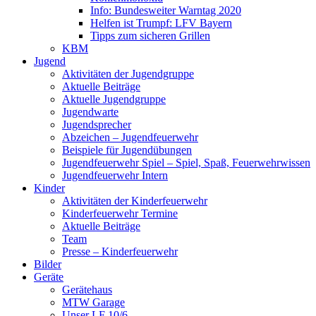
Info: Bundesweiter Warntag 2020
Helfen ist Trumpf: LFV Bayern
Tipps zum sicheren Grillen
KBM
Jugend
Aktivitäten der Jugendgruppe
Aktuelle Beiträge
Aktuelle Jugendgruppe
Jugendwarte
Jugendsprecher
Abzeichen – Jugendfeuerwehr
Beispiele für Jugendübungen
Jugendfeuerwehr Spiel – Spiel, Spaß, Feuerwehrwissen
Jugendfeuerwehr Intern
Kinder
Aktivitäten der Kinderfeuerwehr
Kinderfeuerwehr Termine
Aktuelle Beiträge
Team
Presse – Kinderfeuerwehr
Bilder
Geräte
Gerätehaus
MTW Garage
Unser LF 10/6