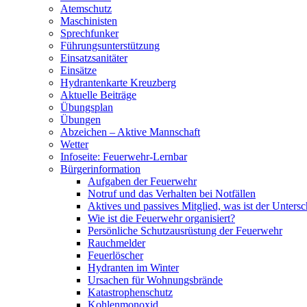
Atemschutz
Maschinisten
Sprechfunker
Führungsunterstützung
Einsatzsanitäter
Einsätze
Hydrantenkarte Kreuzberg
Aktuelle Beiträge
Übungsplan
Übungen
Abzeichen – Aktive Mannschaft
Wetter
Infoseite: Feuerwehr-Lernbar
Bürgerinformation
Aufgaben der Feuerwehr
Notruf und das Verhalten bei Notfällen
Aktives und passives Mitglied, was ist der Untersc
Wie ist die Feuerwehr organisiert?
Persönliche Schutzausrüstung der Feuerwehr
Rauchmelder
Feuerlöscher
Hydranten im Winter
Ursachen für Wohnungsbrände
Katastrophenschutz
Kohlenmonoxid