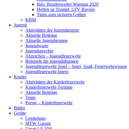
Info: Bundesweiter Warntag 2020
Helfen ist Trumpf: LFV Bayern
Tipps zum sicheren Grillen
KBM
Jugend
Aktivitäten der Jugendgruppe
Aktuelle Beiträge
Aktuelle Jugendgruppe
Jugendwarte
Jugendsprecher
Abzeichen – Jugendfeuerwehr
Beispiele für Jugendübungen
Jugendfeuerwehr Spiel – Spiel, Spaß, Feuerwehrwissen
Jugendfeuerwehr Intern
Kinder
Aktivitäten der Kinderfeuerwehr
Kinderfeuerwehr Termine
Aktuelle Beiträge
Team
Presse – Kinderfeuerwehr
Bilder
Geräte
Gerätehaus
MTW Garage
Unser LF 10/6