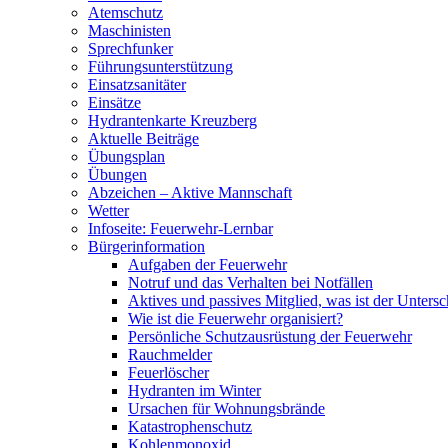
Atemschutz
Maschinisten
Sprechfunker
Führungsunterstützung
Einsatzsanitäter
Einsätze
Hydrantenkarte Kreuzberg
Aktuelle Beiträge
Übungsplan
Übungen
Abzeichen – Aktive Mannschaft
Wetter
Infoseite: Feuerwehr-Lernbar
Bürgerinformation
Aufgaben der Feuerwehr
Notruf und das Verhalten bei Notfällen
Aktives und passives Mitglied, was ist der Untersc
Wie ist die Feuerwehr organisiert?
Persönliche Schutzausrüstung der Feuerwehr
Rauchmelder
Feuerlöscher
Hydranten im Winter
Ursachen für Wohnungsbrände
Katastrophenschutz
Kohlenmonoxid