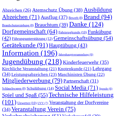
Ausbildung
Atemschutz Übung
(38)
Abzeichen
(26)
Brand
(94)
Abzeichen
(71)
Ausflug
(37)
Bewerb
(8)
Danke
(124)
Brauchtum
(39)
Brandschutzerziehung
(8)
Dorfgemeinschaft
(64)
Funkübung
Fahrzeugkunde
(10)
Gemeinschaftsübung
(54)
(42)
Führungsunterstützung
(12)
Gerätekunde
(91)
Hauptübung
(43)
Information
(196)
Jahreshauptversammlung
(6)
Jugendübung
(218)
Kinderfeuerwehr
(35)
Lehrgang
Kirchliche Veranstaltung
(21)
Knotenkunde
(21)
(34)
Leistungsabzeichen
(23)
Maschinisten Übung
(22)
Mitgliederwerbung
(79)
Partnerschaft
(31)
Social Media
(71)
Schulübung
(14)
Schlauchwagen
(8)
Spende
(6)
Technische Hilfeleistung
Spiel und Spaß
(55)
(101)
Veranstaltung der Dorfvereine
Unwetter
(10)
UVV
(7)
Veranstaltung Verein
(75)
(34)
Verkehrsabsicherung
(61)