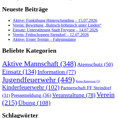
Neueste Beiträge
Aktive: Funkübung Hinterschmiding – 15.07.2026
Verein: Bewirtung „Bairisch-böhmisch unter Linden“
Einsatz: Unterstützung Stadt Freyung – 14.07.2026
Verein: Frühschoppen Steindorf – 12.07.2026
Aktive: Erster Termin – Fahrsimulator
Beliebte Kategorien
Aktive Mannschaft
(348)
Atemschutz
(50)
Einsatz
(134)
Information
(77)
Jugendfeuerwehr
(449)
Keine Kategorie
(5)
Kinderfeuerwehr
(102)
Partnerschaft FF Steindorf
Verein
Veranstaltung
(78)
Pressemeldung
(36)
(31)
(215)
Übung
(108)
Schlagwörter