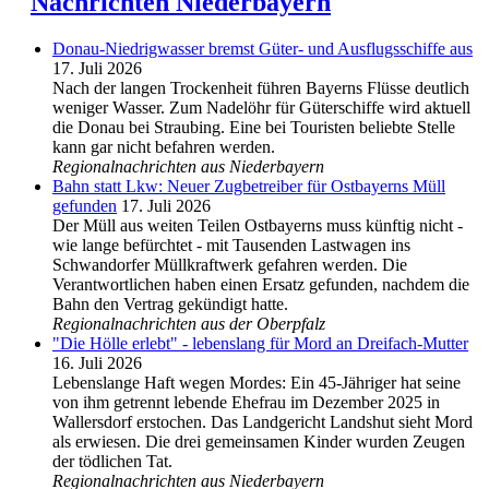
Nachrichten Niederbayern
Donau-Niedrigwasser bremst Güter- und Ausflugsschiffe aus
17. Juli 2026
Nach der langen Trockenheit führen Bayerns Flüsse deutlich
weniger Wasser. Zum Nadelöhr für Güterschiffe wird aktuell
die Donau bei Straubing. Eine bei Touristen beliebte Stelle
kann gar nicht befahren werden.
Regionalnachrichten aus Niederbayern
Bahn statt Lkw: Neuer Zugbetreiber für Ostbayerns Müll
gefunden
17. Juli 2026
Der Müll aus weiten Teilen Ostbayerns muss künftig nicht -
wie lange befürchtet - mit Tausenden Lastwagen ins
Schwandorfer Müllkraftwerk gefahren werden. Die
Verantwortlichen haben einen Ersatz gefunden, nachdem die
Bahn den Vertrag gekündigt hatte.
Regionalnachrichten aus der Oberpfalz
"Die Hölle erlebt" - lebenslang für Mord an Dreifach-Mutter
16. Juli 2026
Lebenslange Haft wegen Mordes: Ein 45-Jähriger hat seine
von ihm getrennt lebende Ehefrau im Dezember 2025 in
Wallersdorf erstochen. Das Landgericht Landshut sieht Mord
als erwiesen. Die drei gemeinsamen Kinder wurden Zeugen
der tödlichen Tat.
Regionalnachrichten aus Niederbayern