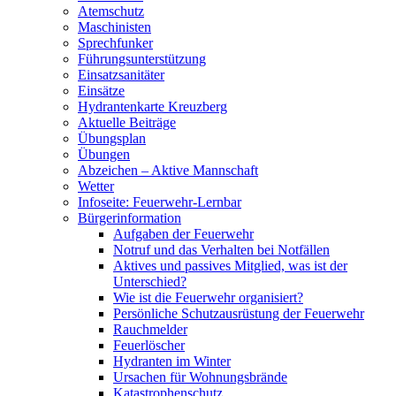
Atemschutz
Maschinisten
Sprechfunker
Führungsunterstützung
Einsatzsanitäter
Einsätze
Hydrantenkarte Kreuzberg
Aktuelle Beiträge
Übungsplan
Übungen
Abzeichen – Aktive Mannschaft
Wetter
Infoseite: Feuerwehr-Lernbar
Bürgerinformation
Aufgaben der Feuerwehr
Notruf und das Verhalten bei Notfällen
Aktives und passives Mitglied, was ist der
Unterschied?
Wie ist die Feuerwehr organisiert?
Persönliche Schutzausrüstung der Feuerwehr
Rauchmelder
Feuerlöscher
Hydranten im Winter
Ursachen für Wohnungsbrände
Katastrophenschutz