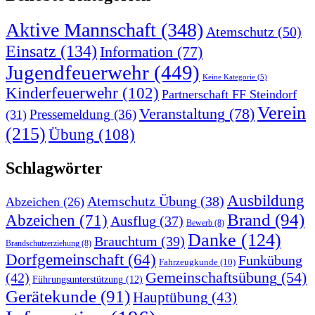
Aktive Mannschaft
(348)
Atemschutz
(50)
Einsatz
(134)
Information
(77)
Jugendfeuerwehr
(449)
Keine Kategorie
(5)
Kinderfeuerwehr
(102)
Partnerschaft FF Steindorf
Verein
Veranstaltung
(78)
Pressemeldung
(36)
(31)
(215)
Übung
(108)
Schlagwörter
Ausbildung
Atemschutz Übung
(38)
Abzeichen
(26)
Brand
(94)
Abzeichen
(71)
Ausflug
(37)
Bewerb
(8)
Danke
(124)
Brauchtum
(39)
Brandschutzerziehung
(8)
Dorfgemeinschaft
(64)
Funkübung
Fahrzeugkunde
(10)
Gemeinschaftsübung
(54)
(42)
Führungsunterstützung
(12)
Gerätekunde
(91)
Hauptübung
(43)