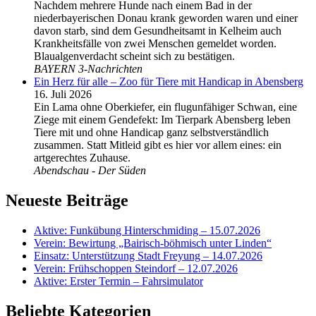
Nachdem mehrere Hunde nach einem Bad in der
niederbayerischen Donau krank geworden waren und einer
davon starb, sind dem Gesundheitsamt in Kelheim auch
Krankheitsfälle von zwei Menschen gemeldet worden.
Blaualgenverdacht scheint sich zu bestätigen.
BAYERN 3-Nachrichten
Ein Herz für alle – Zoo für Tiere mit Handicap in Abensberg
16. Juli 2026
Ein Lama ohne Oberkiefer, ein flugunfähiger Schwan, eine
Ziege mit einem Gendefekt: Im Tierpark Abensberg leben
Tiere mit und ohne Handicap ganz selbstverständlich
zusammen. Statt Mitleid gibt es hier vor allem eines: ein
artgerechtes Zuhause.
Abendschau - Der Süden
Neueste Beiträge
Aktive: Funkübung Hinterschmiding – 15.07.2026
Verein: Bewirtung „Bairisch-böhmisch unter Linden“
Einsatz: Unterstützung Stadt Freyung – 14.07.2026
Verein: Frühschoppen Steindorf – 12.07.2026
Aktive: Erster Termin – Fahrsimulator
Beliebte Kategorien