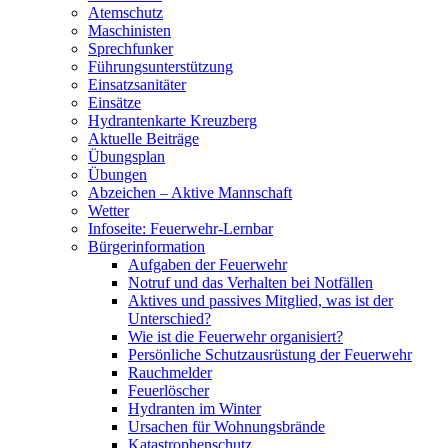
Atemschutz
Maschinisten
Sprechfunker
Führungsunterstützung
Einsatzsanitäter
Einsätze
Hydrantenkarte Kreuzberg
Aktuelle Beiträge
Übungsplan
Übungen
Abzeichen – Aktive Mannschaft
Wetter
Infoseite: Feuerwehr-Lernbar
Bürgerinformation
Aufgaben der Feuerwehr
Notruf und das Verhalten bei Notfällen
Aktives und passives Mitglied, was ist der
Unterschied?
Wie ist die Feuerwehr organisiert?
Persönliche Schutzausrüstung der Feuerwehr
Rauchmelder
Feuerlöscher
Hydranten im Winter
Ursachen für Wohnungsbrände
Katastrophenschutz