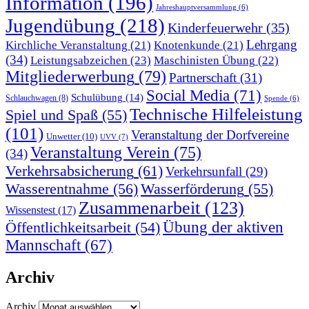
Information
(196)
Jahreshauptversammlung
(6)
Jugendübung
(218)
Kinderfeuerwehr
(35)
Lehrgang
Kirchliche Veranstaltung
(21)
Knotenkunde
(21)
(34)
Leistungsabzeichen
(23)
Maschinisten Übung
(22)
Mitgliederwerbung
(79)
Partnerschaft
(31)
Social Media
(71)
Schulübung
(14)
Schlauchwagen
(8)
Spende
(6)
Technische Hilfeleistung
Spiel und Spaß
(55)
(101)
Veranstaltung der Dorfvereine
Unwetter
(10)
UVV
(7)
Veranstaltung Verein
(75)
(34)
Verkehrsabsicherung
(61)
Verkehrsunfall
(29)
Wasserentnahme
(56)
Wasserförderung
(55)
Zusammenarbeit
(123)
Wissenstest
(17)
Übung der aktiven
Öffentlichkeitsarbeit
(54)
Mannschaft
(67)
Archiv
Archiv