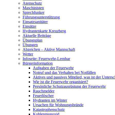
Atemschutz
Maschinisten
Sprechfunker
Führungsunterstützung
Einsatzsanitäter
Einsätze
Hydrantenkarte Kreuzberg
Aktuelle Beiträge
Übungsplan
Übungen
Abzeichen – Aktive Mannschaft
Wetter
Infoseite: Feuerwehr-Lernbar
Bürgerinformation
Aufgaben der Feuerwehr
Notruf und das Verhalten bei Notfällen
Aktives und passives Mitglied, was ist der Untersc
Wie ist die Feuerwehr organisiert?
Persönliche Schutzausrüstung der Feuerwehr
Rauchmelder
Feuerlöscher
Hydranten im Winter
Ursachen für Wohnungsbrände
Katastrophenschutz
Kohlenmonoxid