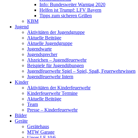
Info: Bundesweiter Warntag 2020
Helfen ist Trumpf: LFV Bayern
Tipps zum sicheren Grillen
KBM
Jugend
Aktivitäten der Jugendgruppe
Aktuelle Beiträge
Aktuelle Jugendgruppe
Jugendwarte
Jugendsprecher
Abzeichen – Jugendfeuerwehr
Beispiele für Jugendübungen
Jugendfeuerwehr Spiel – Spiel, Spaß, Feuerwehrwissen
Jugendfeuerwehr Intern
Kinder
Aktivitäten der Kinderfeuerwehr
Kinderfeuerwehr Termine
Aktuelle Beiträge
Team
Presse – Kinderfeuerwehr
Bilder
Geräte
Gerätehaus
MTW Garage
Unser LF 10/6