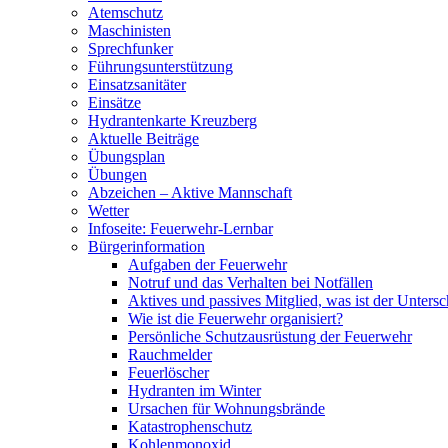
Atemschutz
Maschinisten
Sprechfunker
Führungsunterstützung
Einsatzsanitäter
Einsätze
Hydrantenkarte Kreuzberg
Aktuelle Beiträge
Übungsplan
Übungen
Abzeichen – Aktive Mannschaft
Wetter
Infoseite: Feuerwehr-Lernbar
Bürgerinformation
Aufgaben der Feuerwehr
Notruf und das Verhalten bei Notfällen
Aktives und passives Mitglied, was ist der Untersc
Wie ist die Feuerwehr organisiert?
Persönliche Schutzausrüstung der Feuerwehr
Rauchmelder
Feuerlöscher
Hydranten im Winter
Ursachen für Wohnungsbrände
Katastrophenschutz
Kohlenmonoxid