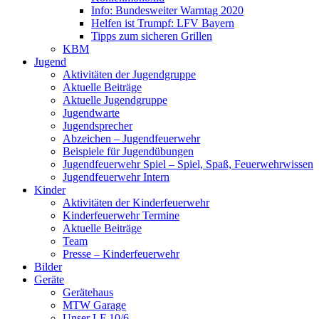
Info: Bundesweiter Warntag 2020
Helfen ist Trumpf: LFV Bayern
Tipps zum sicheren Grillen
KBM
Jugend
Aktivitäten der Jugendgruppe
Aktuelle Beiträge
Aktuelle Jugendgruppe
Jugendwarte
Jugendsprecher
Abzeichen – Jugendfeuerwehr
Beispiele für Jugendübungen
Jugendfeuerwehr Spiel – Spiel, Spaß, Feuerwehrwissen
Jugendfeuerwehr Intern
Kinder
Aktivitäten der Kinderfeuerwehr
Kinderfeuerwehr Termine
Aktuelle Beiträge
Team
Presse – Kinderfeuerwehr
Bilder
Geräte
Gerätehaus
MTW Garage
Unser LF 10/6