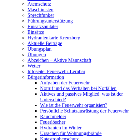
Atemschutz
Maschinisten
Sprechfunker
Führungsunterstützung
Einsatzsanitäter
Einsätze
Hydrantenkarte Kreuzberg
Aktuelle Beiträge
Übungsplan
Übungen
Abzeichen – Aktive Mannschaft
Wetter
Infoseite: Feuerwehr-Lernbar
Bürgerinformation
Aufgaben der Feuerwehr
Notruf und das Verhalten bei Notfällen
Aktives und passives Mitglied, was ist der
Unterschied?
Wie ist die Feuerwehr organisiert?
Persönliche Schutzausrüstung der Feuerwehr
Rauchmelder
Feuerlöscher
Hydranten im Winter
Ursachen für Wohnungsbrände
Katastrophenschutz