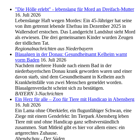
"Die Hölle erlebt" - lebenslang für Mord an Dreifach-Mutter
16. Juli 2026
Lebenslange Haft wegen Mordes: Ein 45-Jähriger hat seine
von ihm getrennt lebende Ehefrau im Dezember 2025 in
Wallersdorf erstochen. Das Landgericht Landshut sieht Mord
als erwiesen. Die drei gemeinsamen Kinder wurden Zeugen
der tödlichen Tat.
Regionalnachrichten aus Niederbayern
Blaualgen in der Donau: Gesundheitsamt Kelheim warnt
vorm Baden
16. Juli 2026
Nachdem mehrere Hunde nach einem Bad in der
niederbayerischen Donau krank geworden waren und einer
davon starb, sind dem Gesundheitsamt in Kelheim auch
Krankheitsfälle von zwei Menschen gemeldet worden.
Blaualgenverdacht scheint sich zu bestätigen.
BAYERN 3-Nachrichten
Ein Herz für alle – Zoo für Tiere mit Handicap in Abensberg
16. Juli 2026
Ein Lama ohne Oberkiefer, ein flugunfähiger Schwan, eine
Ziege mit einem Gendefekt: Im Tierpark Abensberg leben
Tiere mit und ohne Handicap ganz selbstverständlich
zusammen. Statt Mitleid gibt es hier vor allem eines: ein
artgerechtes Zuhause.
Abendschau - Der Süden