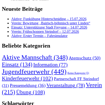
Neueste Beiträge
Aktive: Funkübung Hinterschmiding – 15.07.2026
Verein: Bewirtung „Bairisch-böhmisch unter Linden“
Einsatz: Unterstützung Stadt Freyung – 14.07.2026
Verein: Frühschoppen Steindorf – 12.07.2026
Aktive: Erster Termin – Fahrsimulator
Beliebte Kategorien
Aktive Mannschaft
(348)
Atemschutz
(50)
Einsatz
(134)
Information
(77)
Jugendfeuerwehr
(449)
Keine Kategorie
(5)
Kinderfeuerwehr
(102)
Partnerschaft FF Steindorf
Verein
Veranstaltung
(78)
Pressemeldung
(36)
(31)
(215)
Übung
(108)
Schlagwörter