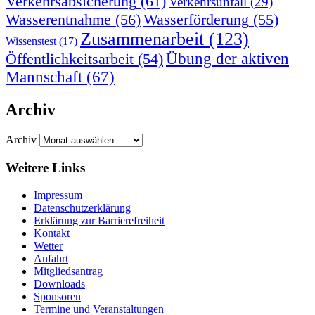
Verkehrsabsicherung
(61)
Verkehrsunfall
(29)
Wasserentnahme
(56)
Wasserförderung
(55)
Zusammenarbeit
(123)
Wissenstest
(17)
Übung der aktiven
Öffentlichkeitsarbeit
(54)
Mannschaft
(67)
Archiv
Archiv
Weitere Links
Impressum
Datenschutzerklärung
Erklärung zur Barriere­frei­heit
Kontakt
Wetter
Anfahrt
Mitgliedsantrag
Downloads
Sponsoren
Termine und Veranstaltungen