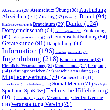
Ausbildung
Atemschutz Übung
(38)
Abzeichen
(26)
Brand
(94)
Abzeichen
(71)
Ausflug
(37)
Bewerb
(8)
Danke
(124)
Brauchtum
(39)
Brandschutzerziehung
(8)
Dorfgemeinschaft
(64)
Funkübung
Fahrzeugkunde
(10)
Gemeinschaftsübung
(54)
(42)
Führungsunterstützung
(12)
Gerätekunde
(91)
Hauptübung
(43)
Information
(196)
Jahreshauptversammlung
(6)
Jugendübung
(218)
Kinderfeuerwehr
(35)
Lehrgang
Kirchliche Veranstaltung
(21)
Knotenkunde
(21)
(34)
Leistungsabzeichen
(23)
Maschinisten Übung
(22)
Mitgliederwerbung
(79)
Partnerschaft
(31)
Social Media
(71)
Schulübung
(14)
Schlauchwagen
(8)
Spende
(6)
Technische Hilfeleistung
Spiel und Spaß
(55)
(101)
Veranstaltung der Dorfvereine
Unwetter
(10)
UVV
(7)
Veranstaltung Verein
(75)
(34)