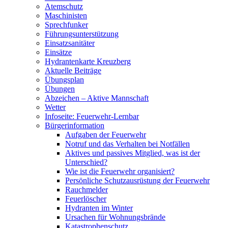
Atemschutz
Maschinisten
Sprechfunker
Führungsunterstützung
Einsatzsanitäter
Einsätze
Hydrantenkarte Kreuzberg
Aktuelle Beiträge
Übungsplan
Übungen
Abzeichen – Aktive Mannschaft
Wetter
Infoseite: Feuerwehr-Lernbar
Bürgerinformation
Aufgaben der Feuerwehr
Notruf und das Verhalten bei Notfällen
Aktives und passives Mitglied, was ist der
Unterschied?
Wie ist die Feuerwehr organisiert?
Persönliche Schutzausrüstung der Feuerwehr
Rauchmelder
Feuerlöscher
Hydranten im Winter
Ursachen für Wohnungsbrände
Katastrophenschutz