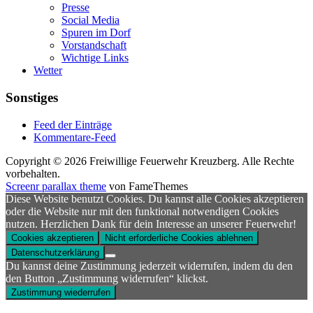
Presse
Social Media
Spuren im Dorf
Vorstandschaft
Wichtige Links
Wetter
Sonstiges
Feed der Einträge
Kommentare-Feed
Copyright © 2026 Freiwillige Feuerwehr Kreuzberg. Alle Rechte
vorbehalten.
Screenr parallax theme
von FameThemes
Diese Website benutzt Cookies. Du kannst alle Cookies akzeptieren
oder die Website nur mit den funktional notwendigen Cookies
nutzen. Herzlichen Dank für dein Interesse an unserer Feuerwehr!
Cookies akzeptieren
Nicht erforderliche Cookies ablehnen
Datenschutzerklärung
Du kannst deine Zustimmung jederzeit widerrufen, indem du den
den Button „Zustimmung widerrufen“ klickst.
Zustimmung wiederrufen