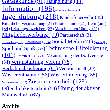
Gerätekunde
(91)
Hauptübung
(43)
Information
(196)
Jahreshauptversammlung
(6)
Jugendübung
(218)
Kinderfeuerwehr
(35)
Lehrgang
Kirchliche Veranstaltung
(21)
Knotenkunde
(21)
(34)
Leistungsabzeichen
(23)
Maschinisten Übung
(22)
Mitgliederwerbung
(79)
Partnerschaft
(31)
Social Media
(71)
Schulübung
(14)
Schlauchwagen
(8)
Spende
(6)
Technische Hilfeleistung
Spiel und Spaß
(55)
(101)
Veranstaltung der Dorfvereine
Unwetter
(10)
UVV
(7)
Veranstaltung Verein
(75)
(34)
Verkehrsabsicherung
(61)
Verkehrsunfall
(29)
Wasserentnahme
(56)
Wasserförderung
(55)
Zusammenarbeit
(123)
Wissenstest
(17)
Übung der aktiven
Öffentlichkeitsarbeit
(54)
Mannschaft
(67)
Archiv