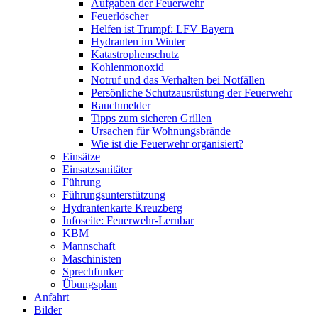
Aufgaben der Feuerwehr
Feuerlöscher
Helfen ist Trumpf: LFV Bayern
Hydranten im Winter
Katastrophenschutz
Kohlenmonoxid
Notruf und das Verhalten bei Notfällen
Persönliche Schutzausrüstung der Feuerwehr
Rauchmelder
Tipps zum sicheren Grillen
Ursachen für Wohnungsbrände
Wie ist die Feuerwehr organisiert?
Einsätze
Einsatzsanitäter
Führung
Führungsunterstützung
Hydrantenkarte Kreuzberg
Infoseite: Feuerwehr-Lernbar
KBM
Mannschaft
Maschinisten
Sprechfunker
Übungsplan
Anfahrt
Bilder