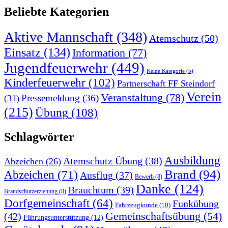
Beliebte Kategorien
Aktive Mannschaft
(348)
Atemschutz
(50)
Einsatz
(134)
Information
(77)
Jugendfeuerwehr
(449)
Keine Kategorie
(5)
Kinderfeuerwehr
(102)
Partnerschaft FF Steindorf
Verein
Veranstaltung
(78)
Pressemeldung
(36)
(31)
(215)
Übung
(108)
Schlagwörter
Ausbildung
Atemschutz Übung
(38)
Abzeichen
(26)
Brand
(94)
Abzeichen
(71)
Ausflug
(37)
Bewerb
(8)
Danke
(124)
Brauchtum
(39)
Brandschutzerziehung
(8)
Dorfgemeinschaft
(64)
Funkübung
Fahrzeugkunde
(10)
Gemeinschaftsübung
(54)
(42)
Führungsunterstützung
(12)