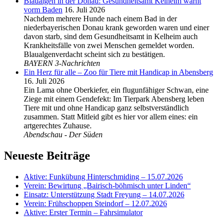
Blaualgen in der Donau: Gesundheitsamt Kelheim warnt
vorm Baden
16. Juli 2026
Nachdem mehrere Hunde nach einem Bad in der
niederbayerischen Donau krank geworden waren und einer
davon starb, sind dem Gesundheitsamt in Kelheim auch
Krankheitsfälle von zwei Menschen gemeldet worden.
Blaualgenverdacht scheint sich zu bestätigen.
BAYERN 3-Nachrichten
Ein Herz für alle – Zoo für Tiere mit Handicap in Abensberg
16. Juli 2026
Ein Lama ohne Oberkiefer, ein flugunfähiger Schwan, eine
Ziege mit einem Gendefekt: Im Tierpark Abensberg leben
Tiere mit und ohne Handicap ganz selbstverständlich
zusammen. Statt Mitleid gibt es hier vor allem eines: ein
artgerechtes Zuhause.
Abendschau - Der Süden
Neueste Beiträge
Aktive: Funkübung Hinterschmiding – 15.07.2026
Verein: Bewirtung „Bairisch-böhmisch unter Linden“
Einsatz: Unterstützung Stadt Freyung – 14.07.2026
Verein: Frühschoppen Steindorf – 12.07.2026
Aktive: Erster Termin – Fahrsimulator