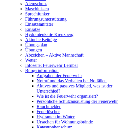
Atemschutz
Maschinisten
Sprechfunker
Führungsunterstützung
Einsatzsanitäter
Einsätze
Hydrantenkarte Kreuzberg
Aktuelle Beiträge
Übungsplan
Übungen
Abzeichen – Aktive Mannschaft
Wetter
Infoseite: Feuerwehr-Lernbar
Bürgerinformation
Aufgaben der Feuerwehr
Notruf und das Verhalten bei Notfällen
Aktives und passives Mitglied, was ist der
Unterschied?
Wie ist die Feuerwehr organisiert?
Persönliche Schutzausrüstung der Feuerwehr
Rauchmelder
Feuerlöscher
Hydranten im Winter
Ursachen für Wohnungsbrände
Katastrophenschutz