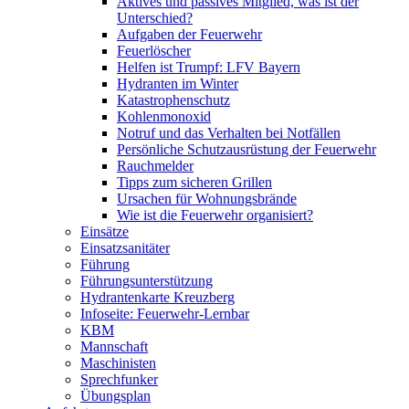
Aktives und passives Mitglied, was ist der
Unterschied?
Aufgaben der Feuerwehr
Feuerlöscher
Helfen ist Trumpf: LFV Bayern
Hydranten im Winter
Katastrophenschutz
Kohlenmonoxid
Notruf und das Verhalten bei Notfällen
Persönliche Schutzausrüstung der Feuerwehr
Rauchmelder
Tipps zum sicheren Grillen
Ursachen für Wohnungsbrände
Wie ist die Feuerwehr organisiert?
Einsätze
Einsatzsanitäter
Führung
Führungsunterstützung
Hydrantenkarte Kreuzberg
Infoseite: Feuerwehr-Lernbar
KBM
Mannschaft
Maschinisten
Sprechfunker
Übungsplan