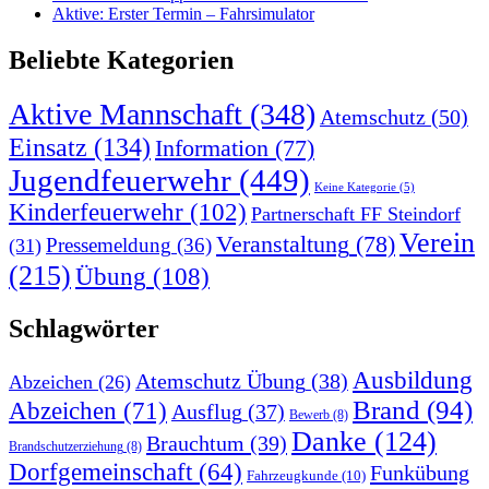
Aktive: Erster Termin – Fahrsimulator
Beliebte Kategorien
Aktive Mannschaft
(348)
Atemschutz
(50)
Einsatz
(134)
Information
(77)
Jugendfeuerwehr
(449)
Keine Kategorie
(5)
Kinderfeuerwehr
(102)
Partnerschaft FF Steindorf
Verein
Veranstaltung
(78)
Pressemeldung
(36)
(31)
(215)
Übung
(108)
Schlagwörter
Ausbildung
Atemschutz Übung
(38)
Abzeichen
(26)
Brand
(94)
Abzeichen
(71)
Ausflug
(37)
Bewerb
(8)
Danke
(124)
Brauchtum
(39)
Brandschutzerziehung
(8)
Dorfgemeinschaft
(64)
Funkübung
Fahrzeugkunde
(10)