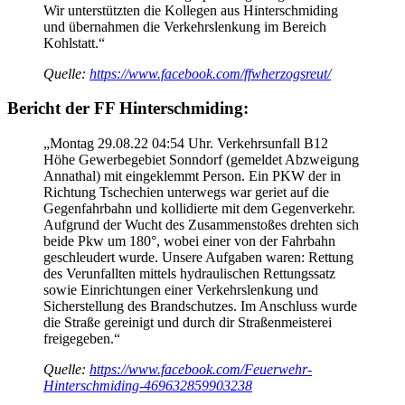
Wir unterstützten die Kollegen aus Hinterschmiding
und übernahmen die Verkehrslenkung im Bereich
Kohlstatt.“
Quelle:
https://www.facebook.com/ffwherzogsreut/
Bericht der FF Hinterschmiding:
„Montag 29.08.22 04:54 Uhr. Verkehrsunfall B12
Höhe Gewerbegebiet Sonndorf (gemeldet Abzweigung
Annathal) mit eingeklemmt Person. Ein PKW der in
Richtung Tschechien unterwegs war geriet auf die
Gegenfahrbahn und kollidierte mit dem Gegenverkehr.
Aufgrund der Wucht des Zusammenstoßes drehten sich
beide Pkw um 180°, wobei einer von der Fahrbahn
geschleudert wurde. Unsere Aufgaben waren: Rettung
des Verunfallten mittels hydraulischen Rettungssatz
sowie Einrichtungen einer Verkehrslenkung und
Sicherstellung des Brandschutzes. Im Anschluss wurde
die Straße gereinigt und durch dir Straßenmeisterei
freigegeben.“
Quelle:
https://www.facebook.com/Feuerwehr-
Hinterschmiding-469632859903238