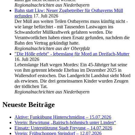
Regionalnachrichten aus Niederbayern
Bahn statt Lkw: Neuer Zugbetreiber für Ostbayerns Müll
gefunden
17. Juli 2026
Der Müll aus weiten Teilen Ostbayerns muss künftig nicht -
wie lange befürchtet - mit Tausenden Lastwagen ins
Schwandorfer Müllkraftwerk gefahren werden. Die
Verantwortlichen haben einen Ersatz gefunden, nachdem die
Bahn den Vertrag gekündigt hatte.
Regionalnachrichten aus der Oberpfalz
"Die Hölle erlebt" - lebenslang für Mord an Dreifach-Mutter
16. Juli 2026
Lebenslange Haft wegen Mordes: Ein 45-Jähriger hat seine
von ihm getrennt lebende Ehefrau im Dezember 2025 in
Wallersdorf erstochen. Das Landgericht Landshut sieht Mord
als erwiesen. Die drei gemeinsamen Kinder wurden Zeugen
der tödlichen Tat.
Regionalnachrichten aus Niederbayern
Neueste Beiträge
Aktive: Funkübung Hinterschmiding – 15.07.2026
Verein: Bewirtung „Bairisch-böhmisch unter Linden“
Einsatz: Unterstützung Stadt Freyung – 14.07.2026
Verein: Frühschoppen Steindorf – 12.07.2026