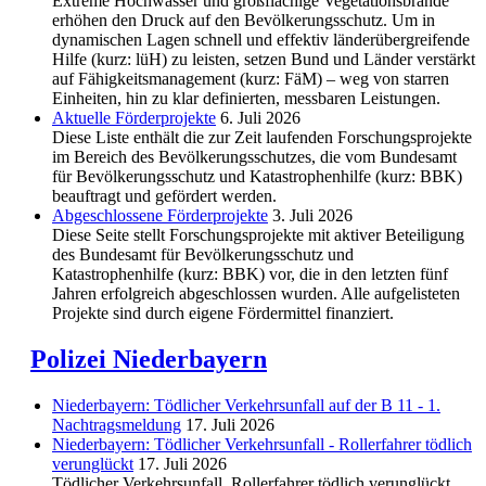
Extreme Hochwasser und großflächige Vegetationsbrände
erhöhen den Druck auf den Bevölkerungsschutz. Um in
dynamischen Lagen schnell und effektiv länderübergreifende
Hilfe (kurz: lüH) zu leisten, setzen Bund und Länder verstärkt
auf Fähigkeitsmanagement (kurz: FäM) – weg von starren
Einheiten, hin zu klar definierten, messbaren Leistungen.
Aktuelle Förderprojekte
6. Juli 2026
Diese Liste enthält die zur Zeit laufenden Forschungsprojekte
im Bereich des Be­völkerungs­schutzes, die vom Bundesamt
für Bevölkerungsschutz und Katastrophenhilfe (kurz: BBK)
beauftragt und gefördert werden.
Abgeschlos­sene Förderprojekte
3. Juli 2026
Diese Seite stellt Forschungsprojekte mit aktiver Beteiligung
des Bundesamt für Bevölkerungsschutz und
Katastrophenhilfe (kurz: BBK) vor, die in den letzten fünf
Jahren erfolgreich abgeschlossen wurden. Alle aufgelisteten
Projekte sind durch eigene Fördermittel finanziert.
Polizei Niederbayern
Niederbayern: Tödlicher Verkehrsunfall auf der B 11 - 1.
Nachtragsmeldung
17. Juli 2026
Niederbayern: Tödlicher Verkehrsunfall - Rollerfahrer tödlich
verunglückt
17. Juli 2026
Tödlicher Verkehrsunfall, Rollerfahrer tödlich verunglückt