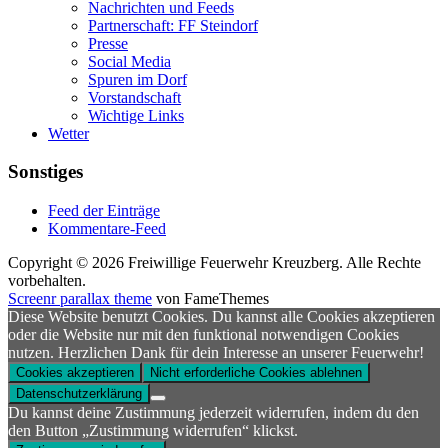
Nachrichten und Feeds
Partnerschaft: FF Steindorf
Presse
Social Media
Spuren im Dorf
Vorstandschaft
Wichtige Links
Wetter
Sonstiges
Feed der Einträge
Kommentare-Feed
Copyright © 2026 Freiwillige Feuerwehr Kreuzberg. Alle Rechte
vorbehalten.
Screenr parallax theme
von FameThemes
Diese Website benutzt Cookies. Du kannst alle Cookies akzeptieren
oder die Website nur mit den funktional notwendigen Cookies
nutzen. Herzlichen Dank für dein Interesse an unserer Feuerwehr!
Cookies akzeptieren
Nicht erforderliche Cookies ablehnen
Datenschutzerklärung
Du kannst deine Zustimmung jederzeit widerrufen, indem du den
den Button „Zustimmung widerrufen“ klickst.