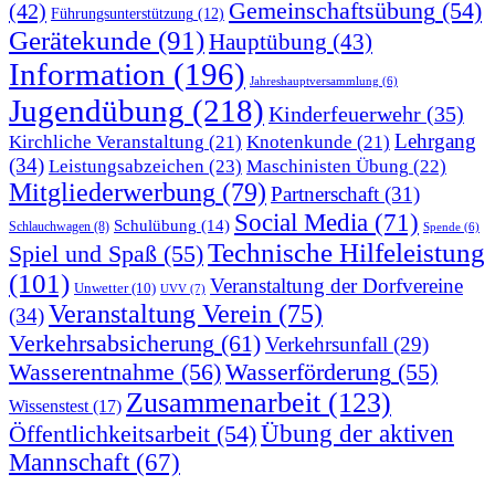
Gemeinschaftsübung
(54)
(42)
Führungsunterstützung
(12)
Gerätekunde
(91)
Hauptübung
(43)
Information
(196)
Jahreshauptversammlung
(6)
Jugendübung
(218)
Kinderfeuerwehr
(35)
Lehrgang
Kirchliche Veranstaltung
(21)
Knotenkunde
(21)
(34)
Leistungsabzeichen
(23)
Maschinisten Übung
(22)
Mitgliederwerbung
(79)
Partnerschaft
(31)
Social Media
(71)
Schulübung
(14)
Schlauchwagen
(8)
Spende
(6)
Technische Hilfeleistung
Spiel und Spaß
(55)
(101)
Veranstaltung der Dorfvereine
Unwetter
(10)
UVV
(7)
Veranstaltung Verein
(75)
(34)
Verkehrsabsicherung
(61)
Verkehrsunfall
(29)
Wasserentnahme
(56)
Wasserförderung
(55)
Zusammenarbeit
(123)
Wissenstest
(17)
Übung der aktiven
Öffentlichkeitsarbeit
(54)
Mannschaft
(67)