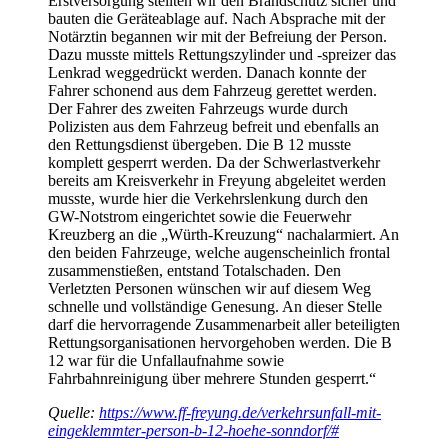
Erstversorgung stellten wir den Brandschutz sicher und
bauten die Geräteablage auf. Nach Absprache mit der
Notärztin begannen wir mit der Befreiung der Person.
Dazu musste mittels Rettungszylinder und -spreizer das
Lenkrad weggedrückt werden. Danach konnte der
Fahrer schonend aus dem Fahrzeug gerettet werden.
Der Fahrer des zweiten Fahrzeugs wurde durch
Polizisten aus dem Fahrzeug befreit und ebenfalls an
den Rettungsdienst übergeben. Die B 12 musste
komplett gesperrt werden. Da der Schwerlastverkehr
bereits am Kreisverkehr in Freyung abgeleitet werden
musste, wurde hier die Verkehrslenkung durch den
GW-Notstrom eingerichtet sowie die Feuerwehr
Kreuzberg an die „Würth-Kreuzung“ nachalarmiert. An
den beiden Fahrzeuge, welche augenscheinlich frontal
zusammenstießen, entstand Totalschaden. Den
Verletzten Personen wünschen wir auf diesem Weg
schnelle und vollständige Genesung. An dieser Stelle
darf die hervorragende Zusammenarbeit aller beteiligten
Rettungsorganisationen hervorgehoben werden. Die B
12 war für die Unfallaufnahme sowie
Fahrbahnreinigung über mehrere Stunden gesperrt.“
Quelle:
https://www.ff-freyung.de/verkehrsunfall-mit-
eingeklemmter-person-b-12-hoehe-sonndorf/#