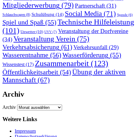
Mitgliederwerbung
(79)
Partnerschaft
(31)
Social Media
(71)
Schulübung
(14)
Schlauchwagen
(8)
Spende
(6)
Technische Hilfeleistung
Spiel und Spaß
(55)
(101)
Veranstaltung der Dorfvereine
Unwetter
(10)
UVV
(7)
Veranstaltung Verein
(75)
(34)
Verkehrsabsicherung
(61)
Verkehrsunfall
(29)
Wasserentnahme
(56)
Wasserförderung
(55)
Zusammenarbeit
(123)
Wissenstest
(17)
Übung der aktiven
Öffentlichkeitsarbeit
(54)
Mannschaft
(67)
Archiv
Archiv
Weitere Links
Impressum
Datenschutzerklärung