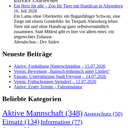
BAYERN 3-Nachrichten
Ein Herz für alle – Zoo für Tiere mit Handicap in Abensberg
16. Juli 2026
Ein Lama ohne Oberkiefer, ein flugunfähiger Schwan, eine
Ziege mit einem Gendefekt: Im Tierpark Abensberg leben
Tiere mit und ohne Handicap ganz selbstverständlich
zusammen. Statt Mitleid gibt es hier vor allem eines: ein
artgerechtes Zuhause.
Abendschau - Der Süden
Neueste Beiträge
Aktive: Funkübung Hinterschmiding – 15.07.2026
Verein: Bewirtung „Bairisch-böhmisch unter Linden“
Einsatz: Unterstützung Stadt Freyung – 14.07.2026
Verein: Frühschoppen Steindorf – 12.07.2026
Aktive: Erster Termin – Fahrsimulator
Beliebte Kategorien
Aktive Mannschaft
(348)
Atemschutz
(50)
Einsatz
(134)
Information
(77)