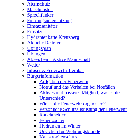
Atemschutz
Maschinisten
Sprechfunker
Führungsunterstützung
Einsatzsanitäter
Einsätze
Hydrantenkarte Kreuzberg
Aktuelle Beiträge
Übungsplan
Übungen
Abzeichen – Aktive Mannschaft
Wetter
Infoseite: Feuerwehr-Lernbar
Bürgerinformation
Aufgaben der Feuerwehr
Notruf und das Verhalten bei Notfällen
Aktives und passives Mitglied, was ist der
Unterschied?
Wie ist die Feuerwehr organisiert?
Persönliche Schutzausrüstung der Feuerwehr
Rauchmelder
Feuerlöscher
Hydranten im Winter
Ursachen für Wohnungsbrände
Katastrophenschutz