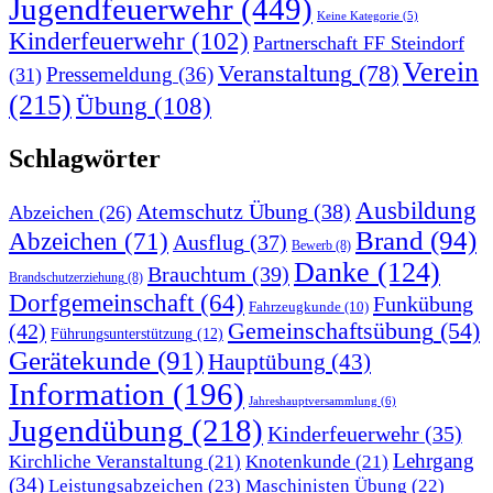
Jugendfeuerwehr
(449)
Keine Kategorie
(5)
Kinderfeuerwehr
(102)
Partnerschaft FF Steindorf
Verein
Veranstaltung
(78)
Pressemeldung
(36)
(31)
(215)
Übung
(108)
Schlagwörter
Ausbildung
Atemschutz Übung
(38)
Abzeichen
(26)
Brand
(94)
Abzeichen
(71)
Ausflug
(37)
Bewerb
(8)
Danke
(124)
Brauchtum
(39)
Brandschutzerziehung
(8)
Dorfgemeinschaft
(64)
Funkübung
Fahrzeugkunde
(10)
Gemeinschaftsübung
(54)
(42)
Führungsunterstützung
(12)
Gerätekunde
(91)
Hauptübung
(43)
Information
(196)
Jahreshauptversammlung
(6)
Jugendübung
(218)
Kinderfeuerwehr
(35)
Lehrgang
Kirchliche Veranstaltung
(21)
Knotenkunde
(21)
(34)
Leistungsabzeichen
(23)
Maschinisten Übung
(22)