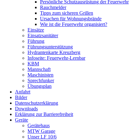
Persönliche Schutzausrüstung der Feuerwehr
Rauchmelder
Tipps zum sicheren Grillen
Ursachen für Wohnungsbrände
Wie ist die Feuerwehr organisiert?
Einsätze
Einsatzsanitäter
Führung
Führungsunterstützung
Hydrantenkarte Kreuzberg
Infoseite: Feuerwehr-Lernbar
KBM
Mannschaft
Maschinisten
Sprechfunker
Übungsplan
Anfahrt
Bilder
Datenschutzerklärung
Downloads
Erklärung zur Barriere­frei­heit
Geräte
Gerätehaus
MTW Garage
Unser LF 10/6