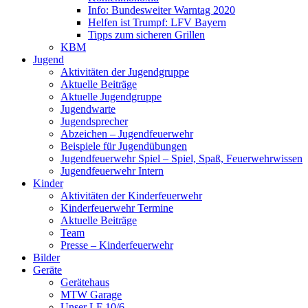
Info: Bundesweiter Warntag 2020
Helfen ist Trumpf: LFV Bayern
Tipps zum sicheren Grillen
KBM
Jugend
Aktivitäten der Jugendgruppe
Aktuelle Beiträge
Aktuelle Jugendgruppe
Jugendwarte
Jugendsprecher
Abzeichen – Jugendfeuerwehr
Beispiele für Jugendübungen
Jugendfeuerwehr Spiel – Spiel, Spaß, Feuerwehrwissen
Jugendfeuerwehr Intern
Kinder
Aktivitäten der Kinderfeuerwehr
Kinderfeuerwehr Termine
Aktuelle Beiträge
Team
Presse – Kinderfeuerwehr
Bilder
Geräte
Gerätehaus
MTW Garage
Unser LF 10/6