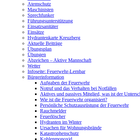
Atemschutz
Maschinisten
Sprechfunker
Führungsunterstützung
Einsatzsanitäter
Einsätze
Hydrantenkarte Kreuzberg
Aktuelle Beiträge
Übungsplan
Übungen
Abzeichen – Aktive Mannschaft
Wetter
Infoseite: Feuerwehr-Lernbar
Bürgerinformation
Aufgaben der Feuerwehr
Notruf und das Verhalten bei Notfällen
Aktives und passives Mitglied, was ist der Untersc
Wie ist die Feuerwehr organisiert?
Persönliche Schutzausrüstung der Feuerwehr
Rauchmelder
Feuerlöscher
Hydranten im Winter
Ursachen für Wohnungsbrände
Katastrophenschutz
Kohlenmonoxid